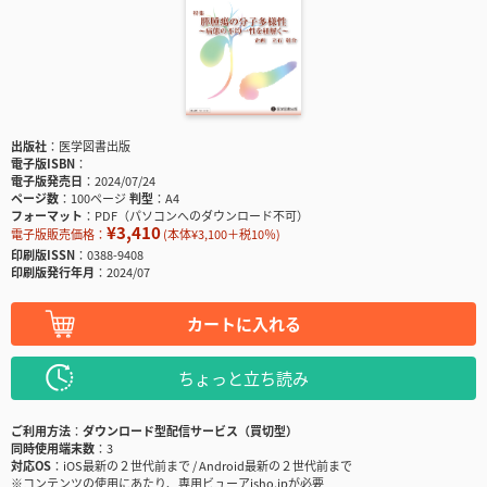
出版社
医学図書出版
電子版ISBN
電子版発売日
2024/07/24
ページ数
100ページ
判型
A4
フォーマット
PDF（パソコンへのダウンロード不可）
¥3,410
電子版販売価格：
(本体¥3,100＋税10％)
印刷版ISSN
0388-9408
印刷版発行年月
2024/07
カートに入れる
ちょっと立ち読み
ご利用方法
ダウンロード型配信サービス（買切型）
同時使用端末数
3
対応OS
iOS最新の２世代前まで / Android最新の２世代前まで
※コンテンツの使用にあたり、専用ビューアisho.jpが必要