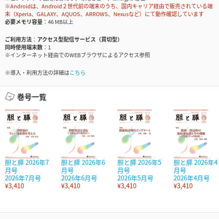
※Androidは、Android２世代前の端末のうち、国内キャリア経由で販売されている端
末（Xperia、GALAXY、AQUOS、ARROWS、Nexusなど）にて動作確認しています
必要メモリ容量
46 MB以上
ご利用方法
アクセス型配信サービス（買切型）
同時使用端末数
1
※インターネット経由でのWEBブラウザによるアクセス参照
※導入・利用方法の詳細は
こちら
巻号一覧
胆と膵 2026年7
胆と膵 2026年6
胆と膵 2026年5
胆と膵 2026年4
月号
月号
月号
月号
2026年7月号
2026年6月号
2026年5月号
2026年4月号
¥3,410
¥3,410
¥3,410
¥3,410