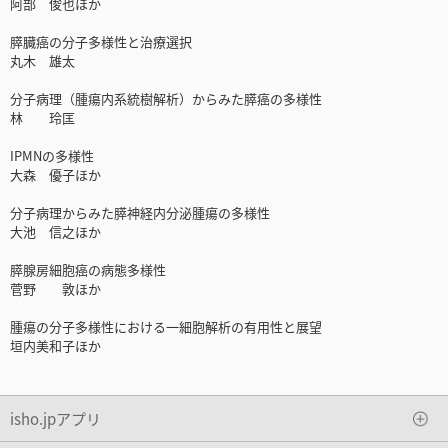
阿部 俊也ほか
膵臓癌の分子多様性と治療選択
丸木 雄太
分子病理（腫瘍内系統樹解析）からみた膵癌の多様性
林 玲匡
IPMNの多様性
大森 優子ほか
分子病理からみた膵神経内分泌腫瘍の多様性
大池 信之ほか
膵腺房細胞癌の病態多様性
菅野 敦ほか
腫瘍の分子多様性における一細胞解析の有用性と展望
垣内美和子ほか
isho.jpアプリ