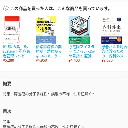
この商品を買った人は、こんな商品も買っています。
ICU医の素 By
循環器病棟の業
心電図マイスタ
患者さんを総合
system×重症患
務が全然わから
ーによる3→1級
的に診るため
者管理レシピ
ないので、う...
を目指す鑑別...
の 内科外来...
¥5,280
¥4,950
¥4,400
¥9,680
概要
特集：膵腫瘍の分子多様性～病態の不均一性を紐解く～
目次
特集
膵腫瘍の分子多様性～病態の不均一性を紐解く～