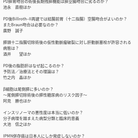
PD膵胃吻合の術後長期残膵機能は膵空腸吻合に劣るのか？
池永 直樹ほか
PD後Billroth‒II再建では結腸前胃（十二指腸）空腸吻合がよいのか？
またBraun吻合は必要なのか？
廣野 誠子
膵頭十二指腸切除術後の仮性動脈瘤破裂に対し肝動脈塞栓が許容される
病態は？
酒井 望ほか
PD後の脂肪肝はなぜ起こるのか？
予防法／治療法とその理論は？
竹之内 晶ほか
β細胞は尾側膵に多いのか？
～尾側膵切除術後の膵性糖尿病のリスク因子～
阿見 勝也ほか
インスリノーマの悪性度は本当に低いのか？
分子病理を踏まえた病型分類と臨床的意義
大池 信之ほか
IPMN併存癌は日本人にしか発症しないのか？