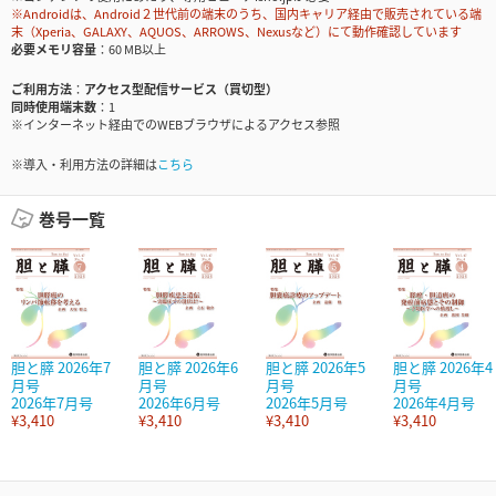
※Androidは、Android２世代前の端末のうち、国内キャリア経由で販売されている端
末（Xperia、GALAXY、AQUOS、ARROWS、Nexusなど）にて動作確認しています
必要メモリ容量
60 MB以上
ご利用方法
アクセス型配信サービス（買切型）
同時使用端末数
1
※インターネット経由でのWEBブラウザによるアクセス参照
※導入・利用方法の詳細は
こちら
巻号一覧
胆と膵 2026年7
胆と膵 2026年6
胆と膵 2026年5
胆と膵 2026年4
月号
月号
月号
月号
2026年7月号
2026年6月号
2026年5月号
2026年4月号
¥3,410
¥3,410
¥3,410
¥3,410