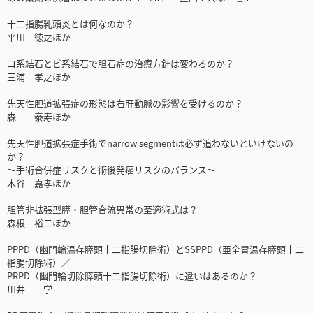
十二指腸乳頭炎とは何なのか？
平川 徳之ほか
コ系結石とビ系結石で胆石症の治療方針は変わるのか？
三浦 孝之ほか
先天性胆道拡張症の形態は右肝動脈の影響を受けるのか？
森 泰寿ほか
先天性胆道拡張症手術でnarrow segmentは必ず追わないといけないの
か？
～手術合併症リスクと術後発癌リスクのバランス～
木谷 嘉孝ほか
胆管非拡張型膵・胆管合流異常の至適術式は？
森根 裕二ほか
PPPD（幽門輪温存膵頭十二指腸切除術）とSSPPD（亜全胃温存膵頭十二
指腸切除術）／
PRPD（幽門輪切除膵頭十二指腸切除術）に違いはあるのか？
川井 学