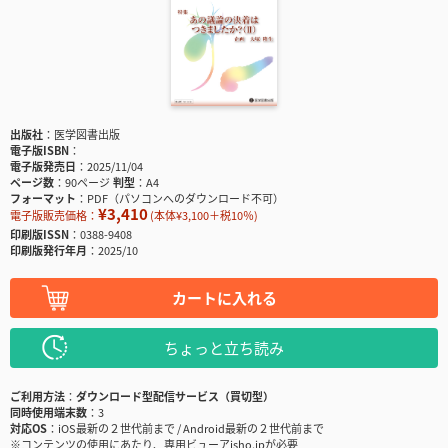
出版社
医学図書出版
電子版ISBN
電子版発売日
2025/11/04
ページ数
90ページ
判型
A4
フォーマット
PDF（パソコンへのダウンロード不可）
¥3,410
電子版販売価格：
(本体¥3,100＋税10％)
印刷版ISSN
0388-9408
印刷版発行年月
2025/10
カートに入れる
ちょっと立ち読み
ご利用方法
ダウンロード型配信サービス（買切型）
同時使用端末数
3
対応OS
iOS最新の２世代前まで / Android最新の２世代前まで
※コンテンツの使用にあたり、専用ビューアisho.jpが必要