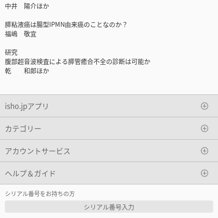
中井 陽介ほか
膵粘液癌は腸型IPMN由来癌のことなのか？
福嶋 敬宜
研究
腹部超音波検査による膵管癒合不全の診断は可能か
乾 和郎ほか
isho.jpアプリ
カテゴリー
アカウントサービス
ヘルプ＆ガイド
シリアル番号をお持ちの方
シリアル番号入力