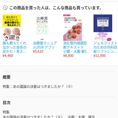
この商品を買った人は、こんな商品も買っています。
誰も教えてくれ
治療薬マニュア
消化管内視鏡診
ジェネラリスト
なかった皮疹の
ル2026 アプリ
断テキスト II
のための内科診
診かた・考え...
¥5,610
小腸・大腸 第5...
断リファレン...
¥4,400
¥8,800
¥11,000
概要
特集：あの議論の決着はつきましたか？（Ⅱ）
目次
特集
あの議論の決着はつきましたか？（Ⅱ） 企画：大塚 隆生