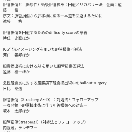
胆管損傷と（医原性）術後胆管狭窄：回避とリカバリー法 企画：遠
藤 格
序文：胆管損傷から肝移植に至る一本道を回避するために
遠藤 格
胆管損傷を回避するためのdifficulty scoreの意義
時任 史聡ほか
ICG蛍光イメージングを用いた胆管損傷回避法
河口 義邦ほか
胆囊摘出術におけるAI を用いた胆管損傷回避法
遠藤 裕一ほか
急性胆囊炎に対する腹腔鏡下胆囊摘出術中のbailout surgery
日比 泰造
胆管損傷（Strasberg A〜D）：対処法とフォローアップ
―腹腔鏡下胆囊摘出術に伴う胆管損傷への対応―
坂本 太郎ほか
胆管損傷Strasberg E（対処法とフォローアップ）
内視鏡，ランデブー