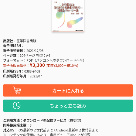
出版社
医学図書出版
電子版ISBN
電子版発売日
2021/12/06
ページ数
104ページ
判型
A4
フォーマット
PDF（パソコンへのダウンロード不可）
¥3,300
電子版販売価格：
(本体¥3,000＋税10％)
印刷版ISSN
0388-9408
印刷版発行年月
2021/07
カートに入れる
ちょっと立ち読み
ご利用方法
ダウンロード型配信サービス（買切型）
同時使用端末数
3
対応OS
iOS最新の２世代前まで / Android最新の２世代前まで
※コンテンツの使用にあたり、専用ビューアisho.jpが必要