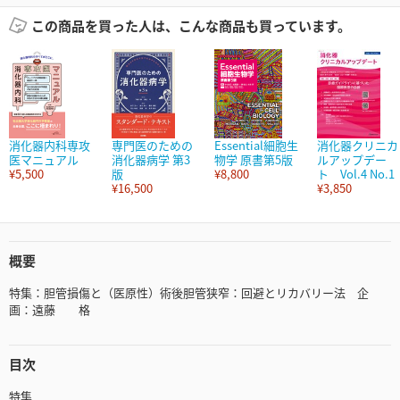
この商品を買った人は、こんな商品も買っています。
消化器内科専攻
専門医のための
Essential細胞生
消化器クリニカ
医マニュアル
消化器病学 第3
物学 原書第5版
ルアップデー
¥5,500
版
¥8,800
ト Vol.4 No.1
¥16,500
¥3,850
概要
特集：胆管損傷と（医原性）術後胆管狭窄：回避とリカバリー法 企
画：遠藤 格
目次
特集