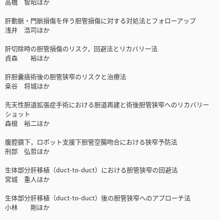
高橋 智昭ほか
肝動脈・門脈損傷を伴う胆管損傷に対する対処法とフォローアップ
浅井 浩司ほか
肝切除時の胆管損傷のリスク，回避法とリカバリー法
貞森 裕ほか
肝胆囊癌術後の胆管狭窄のリスクと治療法
桒谷 将城ほか
先天性胆道拡張症手術における胆道再建と術後胆管狭窄へのリカバリー
ショット
森根 裕二ほか
腹腔鏡下，ロボット支援下胆管空腸吻合における狭窄予防法
刑部 弘哲ほか
生体部分肝移植（duct-to-duct）における胆管狭窄の回避法
宮城 重人ほか
生体部分肝移植（duct-to-duct）後の胆管狭窄へのアプローチ法
小林 剛ほか