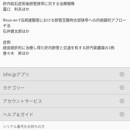
肝内結石症術後胆管狭窄に対する治療戦略
露口 利夫ほか
Roux-en-Y法再建腸管における胆管空腸吻合部狭窄への内視鏡的アプロー
チ法
石井健太郎ほか
症例
経皮経肝的に治療し得た肝内胆管と交通を有する肝円索膿瘍の1例
曽々木 昇ほか
isho.jpアプリ
カテゴリー
アカウントサービス
ヘルプ＆ガイド
シリアル番号をお持ちの方