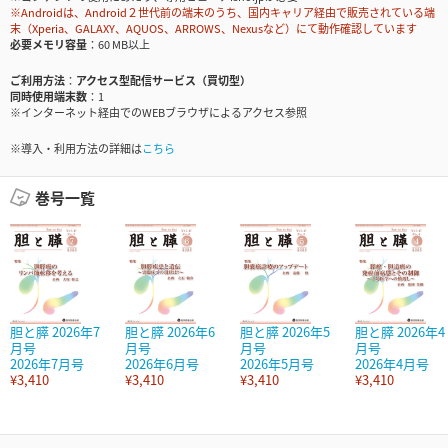
※Androidは、Android２世代前の端末のうち、国内キャリア経由で販売されている端
末（Xperia、GALAXY、AQUOS、ARROWS、Nexusなど）にて動作確認しています
必要メモリ容量
60 MB以上
ご利用方法
アクセス型配信サービス（買切型）
同時使用端末数
1
※インターネット経由でのWEBブラウザによるアクセス参照
※導入・利用方法の詳細は
こちら
巻号一覧
胆と膵 2026年7
胆と膵 2026年6
胆と膵 2026年5
胆と膵 2026年4
月号
月号
月号
月号
2026年7月号
2026年6月号
2026年5月号
2026年4月号
¥3,410
¥3,410
¥3,410
¥3,410