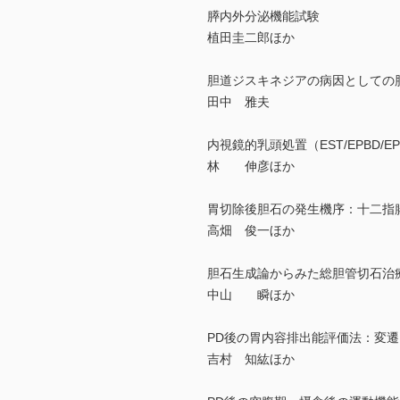
膵内外分泌機能試験
植田圭二郎ほか
胆道ジスキネジアの病因としての
田中 雅夫
内視鏡的乳頭処置（EST/EPBD/E
林 伸彦ほか
胃切除後胆石の発生機序：十二指
高畑 俊一ほか
胆石生成論からみた総胆管切石治
中山 瞬ほか
PD後の胃内容排出能評価法：変
吉村 知紘ほか