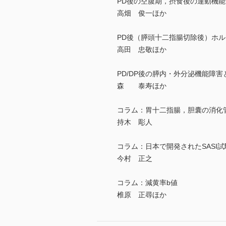
PD後の空腹期，摂食後の運動機
高畑 俊一ほか
PD後（膵頭十二指腸切除後）ホル
高田 忠敬ほか
PD/DP後の膵内・外分泌機能障害
森 泰寿ほか
コラム：胃十二指腸，胆囊の消化
持木 彫人
コラム：日本で開発されたSASI試
今村 正之
コラム：減黄率b値
椎原 正尋ほか