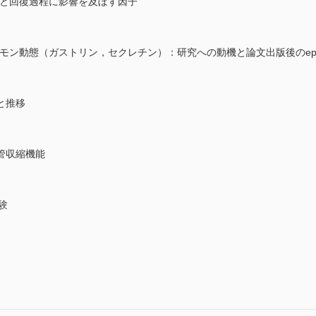
能と回復過程に影響を及ぼす因子
モン動態（ガストリン，セクレチン）：研究への動機と論文出版後のepis
と推移
管収縮機能
験