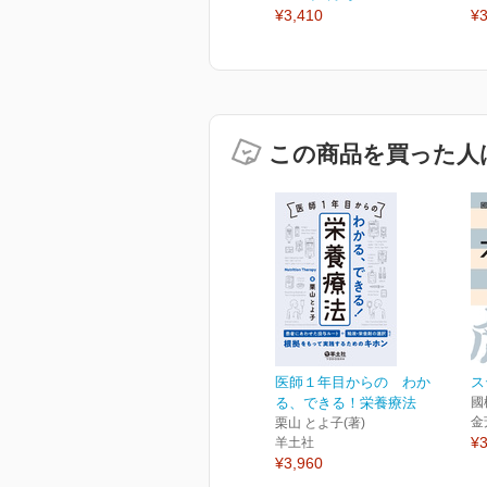
¥3,410
¥3
この商品を買った人
医師１年目からの わか
ス
る、できる！栄養療法
國
金
栗山 とよ子(著)
¥3
羊土社
¥3,960