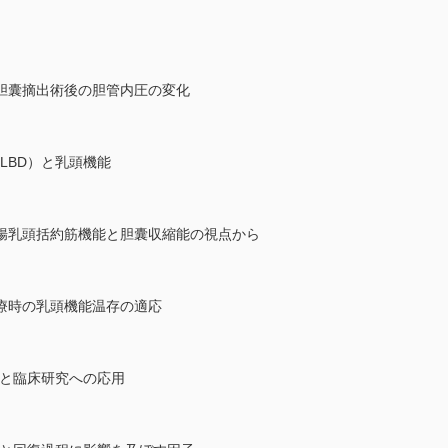
胆囊摘出術後の胆管内圧の変化
PLBD）と乳頭機能
腸乳頭括約筋機能と胆囊収縮能の視点から
療時の乳頭機能温存の適応
遷と臨床研究への応用