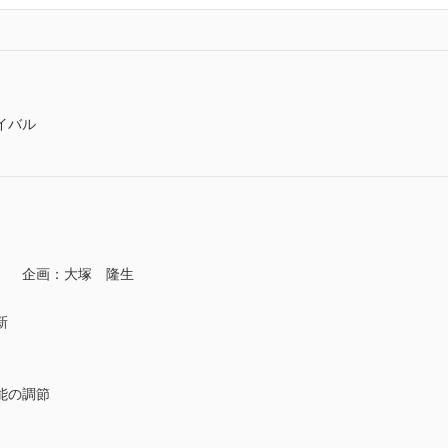
イバル
ル 企画：大塚 隆生
新
能の調節