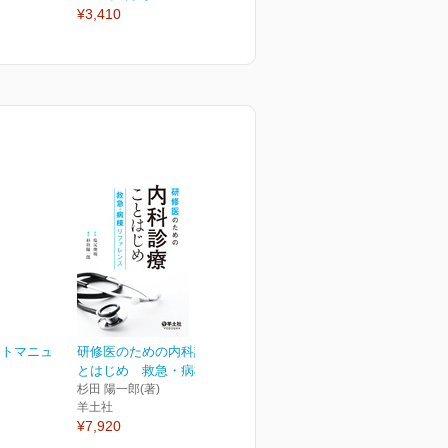
¥3,410
¥3,410
¥
ントマニュ
研修医のための内科診療こ
とはじめ 救急・病棟リ...
杉田 陽一郎(著)
羊土社
¥7,920