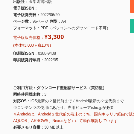
出版社
医学図書出版
電子版ISBN
電子版発売日
2022/06/20
ページ数
96ページ
判型
A4
フォーマット
PDF（パソコンへのダウンロード不可）
¥3,300
電子版販売価格：
(本体¥3,000＋税10％)
印刷版ISSN
0388-9408
印刷版発行年月
2022/05
ご利用方法
ダウンロード型配信サービス（買切型）
同時使用端末数
3
対応OS
iOS最新の２世代前まで / Android最新の２世代前まで
※コンテンツの使用にあたり、専用ビューアisho.jpが必要
※Androidは、Android２世代前の端末のうち、国内キャリア経由で販
AQUOS、ARROWS、Nexusなど）にて動作確認しています
必要メモリ容量
30 MB以上