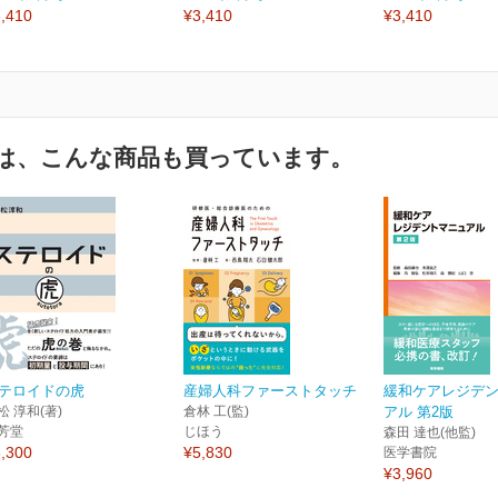
,410
¥3,410
¥3,410
は、こんな商品も買っています。
テロイドの虎
産婦人科ファーストタッチ
緩和ケアレジデ
松 淳和(著)
倉林 工(監)
アル 第2版
芳堂
じほう
森田 達也(他監)
,300
¥5,830
医学書院
¥3,960