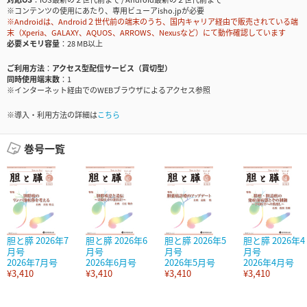
※コンテンツの使用にあたり、専用ビューアisho.jpが必要
※Androidは、Android２世代前の端末のうち、国内キャリア経由で販売されている端
末（Xperia、GALAXY、AQUOS、ARROWS、Nexusなど）にて動作確認しています
必要メモリ容量
28 MB以上
ご利用方法
アクセス型配信サービス（買切型）
同時使用端末数
1
※インターネット経由でのWEBブラウザによるアクセス参照
※導入・利用方法の詳細は
こちら
巻号一覧
胆と膵 2026年7
胆と膵 2026年6
胆と膵 2026年5
胆と膵 2026年4
月号
月号
月号
月号
2026年7月号
2026年6月号
2026年5月号
2026年4月号
¥3,410
¥3,410
¥3,410
¥3,410