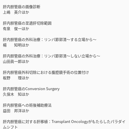
肝内胆管癌の画像診断
上嶋 英介ほか
肝内胆管癌の至適肝切除範囲
有泉 俊一ほか
肝内胆管癌の外科治療：リンパ節郭清～する立場から～
楊 知明ほか
肝内胆管癌の外科治療：リンパ節郭清～しない立場から～
山田眞一郎ほか
肝内胆管癌外科切除における腹腔鏡手術の位置付け
板野 理ほか
肝内胆管癌のConversion Surgery
久保木 知ほか
肝内胆管癌への術後補助療法
益田 邦洋ほか
肝内胆管癌に対する肝移植：Transplant Oncologyがもたらしたパラダイ
ムシフト