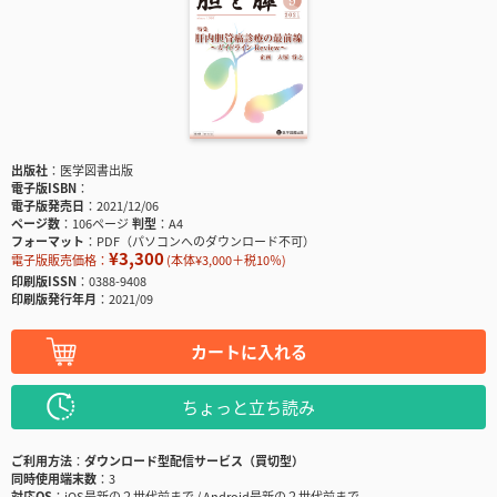
出版社
医学図書出版
電子版ISBN
電子版発売日
2021/12/06
ページ数
106ページ
判型
A4
フォーマット
PDF（パソコンへのダウンロード不可）
¥3,300
電子版販売価格：
(本体¥3,000＋税10％)
印刷版ISSN
0388-9408
印刷版発行年月
2021/09
カートに入れる
ちょっと立ち読み
ご利用方法
ダウンロード型配信サービス（買切型）
同時使用端末数
3
対応OS
iOS最新の２世代前まで / Android最新の２世代前まで