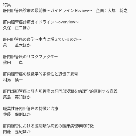
特集
肝内胆管癌診療の最前線～ガイドライン Review～ 企画：大塚 将之
肝内胆管癌診療ガイドライン～overview～
久保 正二ほか
肝内胆管癌の疫学～本当に増えているのか～
泉 並木ほか
肝内胆管癌のリスクファクター
熊田 卓
肝内胆管癌の組織学的多様性と遺伝子異常
相島 慎一
肝門部胆管癌と肝内胆管癌の肝門部浸潤を病理学的区別する意義
尾島 英知ほか
職業性肝内胆管癌の特徴と治療
佐藤 保則ほか
肝内胆管における腫瘍類似病変の臨床病理学的特徴
内藤 嘉紀ほか