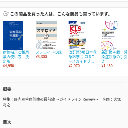
この商品を買った人は、こんな商品も買っています。
病棟指示と頻用
ステロイドの虎
改訂第5版日本救
新訂第４版 感
薬の使い方 決
¥3,300
急医学会ICLSコ
染症診療の手引
定版
ースガイドブ...
き
¥4,950
¥2,970
¥1,430
概要
特集：肝内胆管癌診療の最前線 〜ガイドライン Review〜 企画：大塚
将之
目次