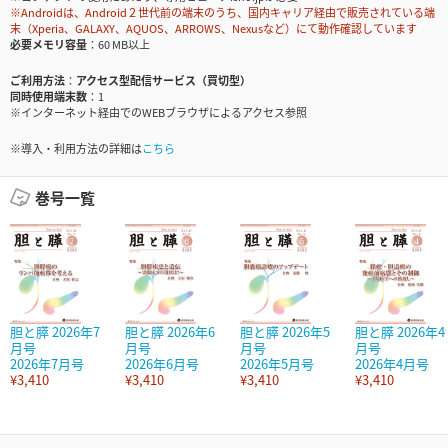
※Androidは、Android２世代前の端末のうち、国内キャリア経由で販売されている端
末（Xperia、GALAXY、AQUOS、ARROWS、Nexusなど）にて動作確認しています
必要メモリ容量
60 MB以上
ご利用方法
アクセス型配信サービス（買切型）
同時使用端末数
1
※インターネット経由でのWEBブラウザによるアクセス参照
※導入・利用方法の詳細は
こちら
巻号一覧
胆と膵 2026年7
胆と膵 2026年6
胆と膵 2026年5
胆と膵 2026年4
月号
月号
月号
月号
2026年7月号
2026年6月号
2026年5月号
2026年4月号
¥3,410
¥3,410
¥3,410
¥3,410