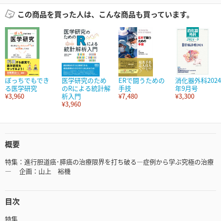
この商品を買った人は、こんな商品も買っています。
ぼっちでもでき
医学研究のため
ERで闘うための
消化器外科2024
る医学研究
のRによる統計解
手技
年9月号
¥3,960
析入門
¥7,480
¥3,300
¥3,960
概要
特集：進行胆道癌･膵癌の治療限界を打ち破る―症例から学ぶ究極の治療
― 企画：山上 裕機
目次
特集