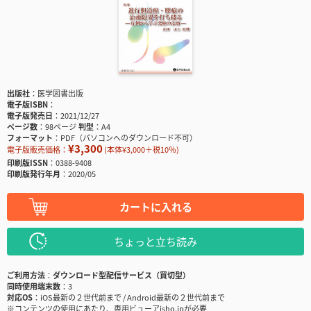
出版社
医学図書出版
電子版ISBN
電子版発売日
2021/12/27
ページ数
98ページ
判型
A4
フォーマット
PDF（パソコンへのダウンロード不可）
¥3,300
電子版販売価格：
(本体¥3,000＋税10％)
印刷版ISSN
0388-9408
印刷版発行年月
2020/05
カートに入れる
ちょっと立ち読み
ご利用方法
ダウンロード型配信サービス（買切型）
同時使用端末数
3
対応OS
iOS最新の２世代前まで / Android最新の２世代前まで
※コンテンツの使用にあたり、専用ビューアisho.jpが必要