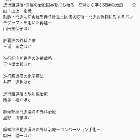
進行胆道癌･膵癌の治療限界を打ち破る―症例から学ぶ究極の治療― 企
画：山上 裕機
動脈・門脈切除再建を伴う肝左三区域切除術―門脈変異例に対するパッ
チグラフトを用いた再建―
山田美保子ほか
胆囊癌の外科治療
三浦 孝之ほか
進行肝内胆管癌の治療戦略
三宅謙太郎ほか
進行胆道癌の化学療法
井岡 達也ほか
進行胆道癌の放射線治療
飯塚 裕介ほか
膵頭部癌門脈浸潤の外科治療
星野 由維ほか
膵頭部癌動脈浸潤の外科治療―コンバージョン手術―
岡田 健一ほか