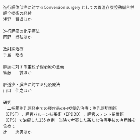
進行膵体部癌に対するConversion surgery としての胃温存腹腔動脈合併
膵全摘術の経験
浅野 賢道ほか
進行膵癌の化学療法
岡野 尚弘ほか
放射線治療
手島 昭樹
膵癌に対する重粒子線治療の意義
篠藤 誠ほか
胆道癌・膵癌に対する免疫療法
山口 佳之ほか
研究
十二指腸副乳頭経由での膵疾患の内視鏡的治療：副乳頭切開術
（EPST），膵管バルーン拡張術（EPDBD），膵管ステント留置術
（EPS）で治療した135 症例―当院で考案した新たな治療手技の有用性を
含めて―
辻 忠男ほか