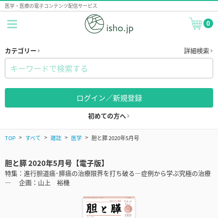
医学・医療の電子コンテンツ配信サービス
0
カテゴリー
詳細検索
ログイン／新規登録
初めての方へ
TOP
すべて
雑誌
医学
胆と膵 2020年5月号
胆と膵 2020年5月号【電子版】
特集：進行胆道癌･膵癌の治療限界を打ち破る―症例から学ぶ究極の治療
― 企画：山上 裕機