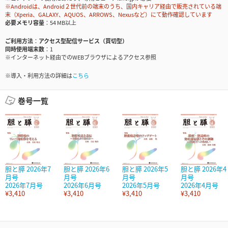
※Androidは、Android２世代前の端末のうち、国内キャリア経由で販売されている端
末（Xperia、GALAXY、AQUOS、ARROWS、Nexusなど）にて動作確認しています
必要メモリ容量
54 MB以上
ご利用方法
アクセス型配信サービス（買切型）
同時使用端末数
1
※インターネット経由でのWEBブラウザによるアクセス参照
※導入・利用方法の詳細は
こちら
巻号一覧
胆と膵 2026年7
胆と膵 2026年6
胆と膵 2026年5
胆と膵 2026年4
月号
月号
月号
月号
2026年7月号
2026年6月号
2026年5月号
2026年4月号
¥3,410
¥3,410
¥3,410
¥3,410