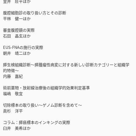
里井 壯平ほか
腹腔細胞診の取り扱い方とその診断
平林 健一ほか
審査腹腔鏡の実際
石田 晶玄ほか
EUS-FNAの施行の実際
朝井 靖二ほか
膵生検組織診断～膵腫瘤性病変に対する新しい診断カテゴリーと組織学
的特徴～
内藤 嘉紀
術前薬物・放射線治療後の組織学的効果判定基準
福嶋 敬宜
切除標本の取り扱い～ゲノム診断を含めて～
眞杉 洋平
コラム：膵癌標本のインキングの実際
臼井 美希ほか