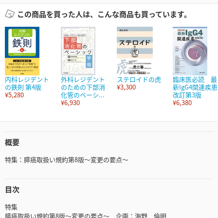
この商品を買った人は、こんな商品も買っています。
内科レジデント
外科レジデント
ステロイドの虎
臨床医必読 最
の鉄則 第4版
のための下部消
¥3,300
新IgG4関連疾患
¥5,280
化管のベーシ...
改訂第3版
¥6,930
¥6,380
概要
特集：膵癌取扱い規約第8版～変更の要点～
目次
特集
膵癌取扱い規約第8版～変更の要点～ 企画：海野 倫明