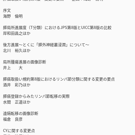
序文
海野 倫明
膵局所進展度（T分類）におけるJPS第8版とUICC第8版の比較
岸和田昌之ほか
後方進展～とくに「膵外神経叢浸潤」について～
北川 裕久ほか
局所腫瘍進展の画像診断
井上 大
膵癌取扱い規約第8版におけるリンパ節分類に関する変更の要点
酒井 彩乃ほか
膵癌登録からみたリンパ節転移の実際
水間 正道ほか
遠隔転移の画像診断
福倉 良彦
CYに関する変更点