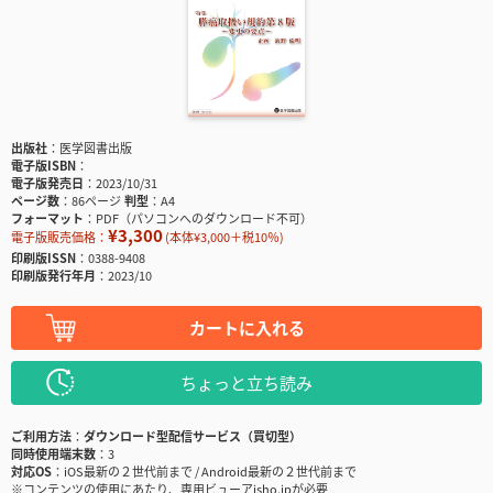
出版社
医学図書出版
電子版ISBN
電子版発売日
2023/10/31
ページ数
86ページ
判型
A4
フォーマット
PDF（パソコンへのダウンロード不可）
¥3,300
電子版販売価格：
(本体¥3,000＋税10％)
印刷版ISSN
0388-9408
印刷版発行年月
2023/10
カートに入れる
ちょっと立ち読み
ご利用方法
ダウンロード型配信サービス（買切型）
同時使用端末数
3
対応OS
iOS最新の２世代前まで / Android最新の２世代前まで
※コンテンツの使用にあたり、専用ビューアisho.jpが必要