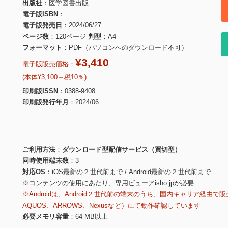
出版社
医学図書出版
電子版ISBN
電子版発売日
2024/06/27
ページ数
120ページ
判型
A4
フォーマット
PDF（パソコンへのダウンロード不可）
¥3,410
電子版販売価格：
(本体¥3,100＋税10％)
印刷版ISSN
0388-9408
印刷版発行年月
2024/06
ご利用方法
ダウンロード型配信サービス（買切型）
同時使用端末数
3
対応OS
iOS最新の２世代前まで / Android最新の２世代前まで
※コンテンツの使用にあたり、専用ビューアisho.jpが必要
※Androidは、Android２世代前の端末のうち、国内キャリア経由で販
AQUOS、ARROWS、Nexusなど）にて動作確認しています
必要メモリ容量
64 MB以上