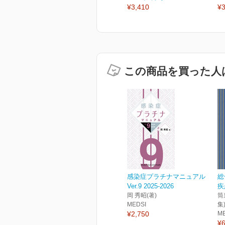
¥3,410
¥3
この商品を買った人
感染症プラチナマニュアル
総
Ver.9 2025-2026
疾
岡 秀昭(著)
筒
MEDSI
集
¥2,750
M
¥6