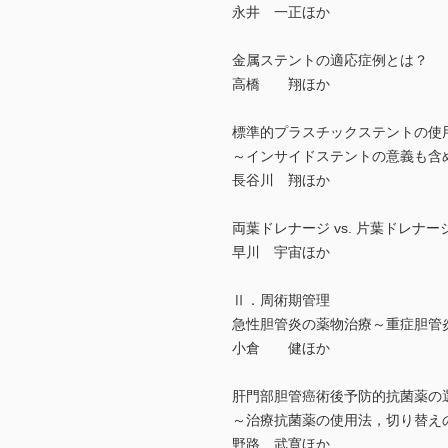
永井 一正ほか
金属ステントの適応症例とは？
高橋 翔ほか
標準的プラスチックステントの使
～インサイドステントの意義も含
長谷川 翔ほか
両葉ドレナージ vs. 片葉ドレナー
早川 宇宙ほか
Ⅱ．周術期管理
急性胆管炎の薬物治療～重症胆管炎
小倉 健ほか
肝門部胆管癌術後予防的抗菌薬の
～治療抗菌薬の使用法，切り替え
野路 武寛ほか