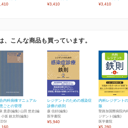
,410
¥3,410
¥3,410
は、こんな商品も買っています。
合内科病棟マニュアル
レジデントのための感染症
内科レジデントの
患ごとの管理
診療の鉄則
版
泉 貴彦(編集) 山田 悠史(編
森 信好(編集)
聖路加国際病院内
) 小坂 鎮太郎(編集)
医学書院
ジデント(編集)
EDSI
¥5,940
医学書院
,160
¥5,280