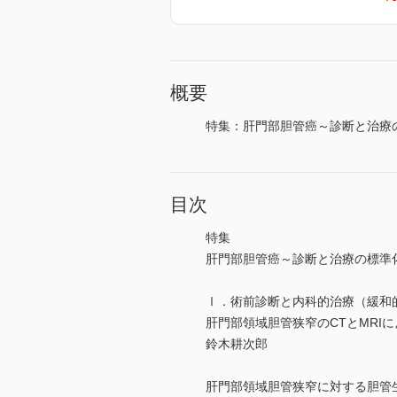
概要
特集：肝門部胆管癌～診断と治療
目次
特集
肝門部胆管癌～診断と治療の標準
Ⅰ．術前診断と内科的治療（緩和
肝門部領域胆管狭窄のCTとMRI
鈴木耕次郎
肝門部領域胆管狭窄に対する胆管