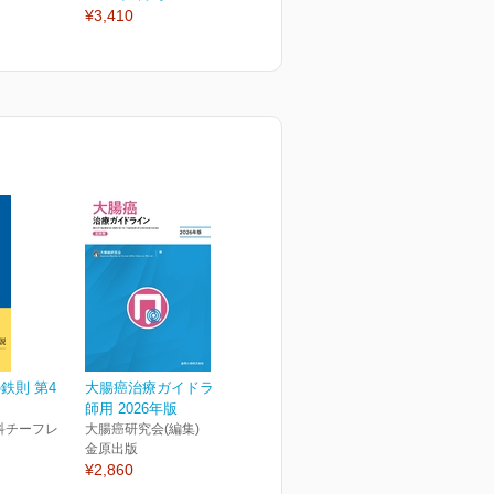
¥3,410
¥3,410
¥
鉄則 第4
大腸癌治療ガイドライン 医
師用 2026年版
科チーフレ
大腸癌研究会(編集)
金原出版
¥2,860