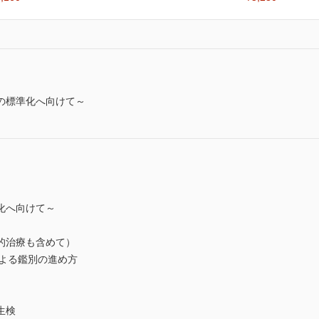
の標準化へ向けて～
化へ向けて～
的治療も含めて）
による鑑別の進め方
生検