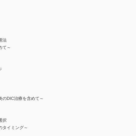
用法
めて～
ジ
のDIC治療を含めて～
選択
のタイミング～