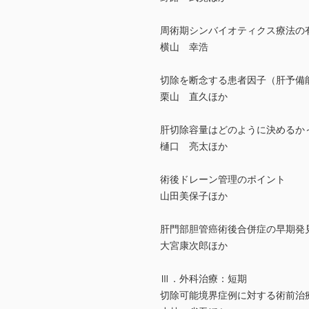
周術期シンバイオティクス療法の
横山 幸浩
切除を断念する患者因子（肝予備
栗山 直久ほか
肝切除容量はどのように決めるか～標
樋口 亮太ほか
術後ドレーン管理のポイント
山田美保子ほか
肝門部胆管癌術後合併症の早期発
大宮康次郎ほか
Ⅲ．外科治療：短期
切除可能境界症例に対する術前治