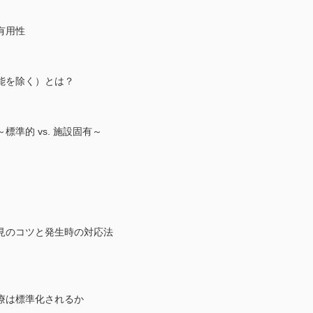
有用性
能を除く）とは？
準的 vs. 施設固有～
見のコツと発生時の対応法
療は標準化されるか