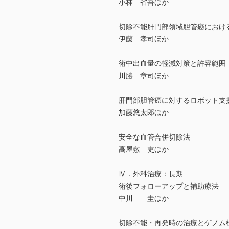
小林 省吾ほか
切除不能肝門部領域胆管癌におけ
伊藤 孝司ほか
術中出血量の軽減対策と許容範囲
川勝 章司ほか
肝門部胆管癌に対するロボット支
加藤悠太郎ほか
安全な血管合併切除法
高屋敷 吏ほか
Ⅳ．外科治療：長期
術後フォローアップと補助療法
中川 圭ほか
切除不能・再発時の治療とゲノム