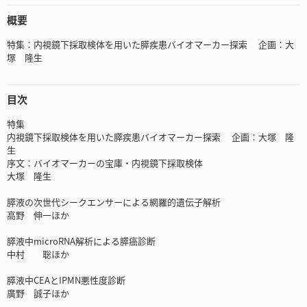
概要
特集：内視鏡下採取検体を用いた膵疾患バイオマーカー探索 企画：大
塚 隆生
目次
特集
内視鏡下採取検体を用いた膵疾患バイオマーカー探索 企画：大塚 隆
生
序文：バイオマーカーの宝庫・内視鏡下採取検体
大塚 隆生
膵液の次世代シークエンサーによる網羅的遺伝子解析
高野 伸一ほか
膵液中microRNA解析による膵癌診断
中村 聡ほか
膵液中CEAとIPMN悪性度診断
廣野 誠子ほか