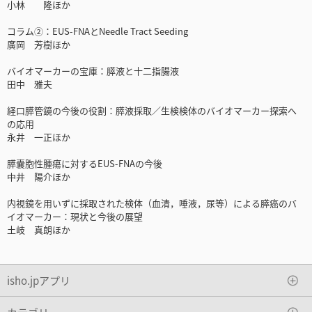
小林 隆ほか
コラム②：EUS-FNAとNeedle Tract Seeding
廣岡 芳樹ほか
バイオマーカーの宝庫：膵液と十二指腸液
田中 雅夫
経口膵管鏡の今後の役割：膵液採取／生検検体のバイオマーカー探索へ
の応用
永井 一正ほか
膵囊胞性腫瘍に対するEUS-FNAの今後
中井 陽介ほか
内視鏡を用いずに採取された検体（血清，唾液，尿等）による膵癌のバ
イオマーカー：現状と今後の展望
土岐 真朗ほか
isho.jpアプリ