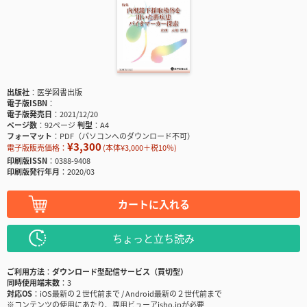
出版社
医学図書出版
電子版ISBN
電子版発売日
2021/12/20
ページ数
92ページ
判型
A4
フォーマット
PDF（パソコンへのダウンロード不可）
¥3,300
電子版販売価格：
(本体¥3,000＋税10％)
印刷版ISSN
0388-9408
印刷版発行年月
2020/03
カートに入れる
ちょっと立ち読み
ご利用方法
ダウンロード型配信サービス（買切型）
同時使用端末数
3
対応OS
iOS最新の２世代前まで / Android最新の２世代前まで
※コンテンツの使用にあたり、専用ビューアisho.jpが必要