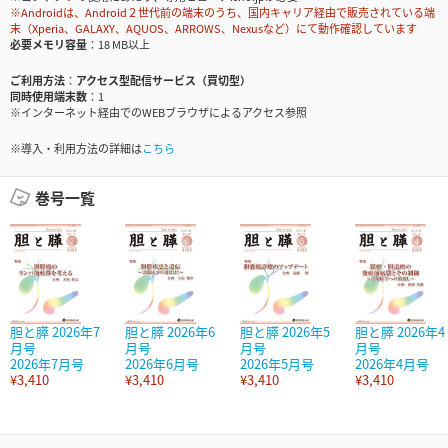
※Androidは、Android２世代前の端末のうち、国内キャリア経由で販売されている端
末（Xperia、GALAXY、AQUOS、ARROWS、Nexusなど）にて動作確認しています
必要メモリ容量
18 MB以上
ご利用方法
アクセス型配信サービス（買切型）
同時使用端末数
1
※インターネット経由でのWEBブラウザによるアクセス参照
※導入・利用方法の詳細は
こちら
巻号一覧
胆と膵 2026年7
胆と膵 2026年6
胆と膵 2026年5
胆と膵 2026年4
月号
月号
月号
月号
2026年7月号
2026年6月号
2026年5月号
2026年4月号
¥3,410
¥3,410
¥3,410
¥3,410