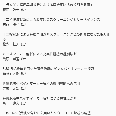
コラム①：膵癌早期診断における膵液細胞診の役割を見直す
花田 敬士ほか
十二指腸液診断による膵疾患のスクリーニングとサーベイランス
末永 雅也ほか
十二指腸液による膵癌早期診断スクリーニング法の開発にむけた取り組
み
松永 壮人ほか
バイオマーカー解析による充実性腫瘍の鑑別診断
桑原 崇通ほか
EUS-FNA検体を用いた膵癌治療のゲノムバイオマーカー探索
須藤研太郎ほか
膵囊胞液中バイオマーカー解析の鑑別診断への応用
吉成 元宏ほか
膵囊胞液中バイオマーカー解析による悪性度診断
畠 達夫ほか
EUS-FNA（膵液を含む）を用いたメタボローム解析の展望