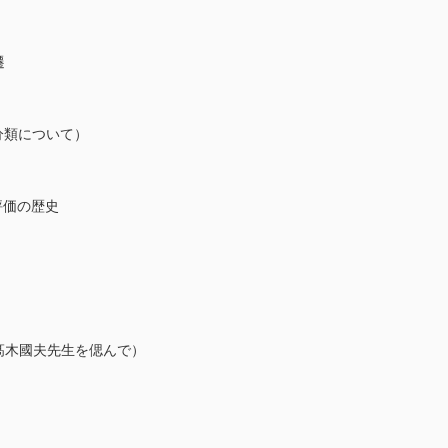
遷
分類について）
の評価の歴史
N（髙木國夫先生を偲んで）