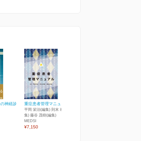
めの神経診
重症患者管理マニュアル
平岡 栄治(編集) 則末 泰博(編
集) 藤谷 茂樹(編集)
MEDSI
¥7,150