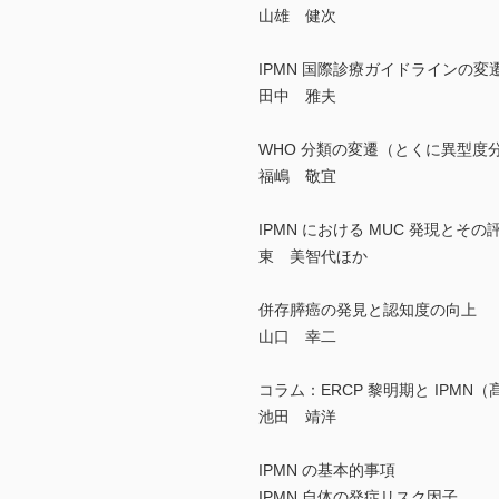
山雄 健次
IPMN 国際診療ガイドラインの変
田中 雅夫
WHO 分類の変遷（とくに異型度
福嶋 敬宜
IPMN における MUC 発現とそ
東 美智代ほか
併存膵癌の発見と認知度の向上
山口 幸二
コラム：ERCP 黎明期と IPM
池田 靖洋
IPMN の基本的事項
IPMN 自体の発症リスク因子