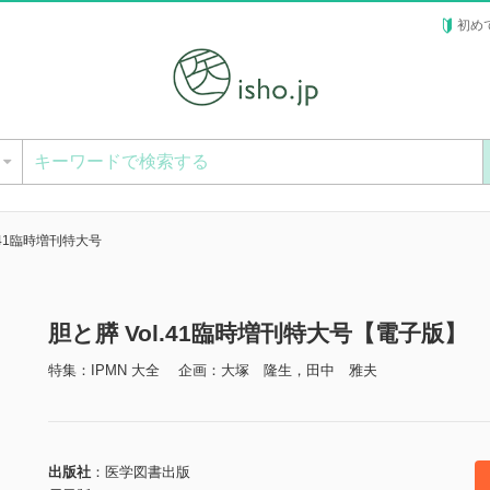
初め
ー
l.41臨時増刊特大号
胆と膵 Vol.41臨時増刊特大号【電子版】
特集：IPMN 大全 企画：大塚 隆生，田中 雅夫
出版社
医学図書出版