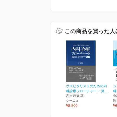
この商品を買った人
ホスピタリストのための内
ジ
科診療フローチャート 第...
科
髙岸 勝繁(著)
金
シーニュ
医
¥8,800
¥6