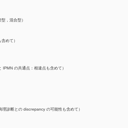
膵管型，混合型）
も含めて）
 と IPMN の共通点：相違点も含めて）
断との discrepancy の可能性も含めて）