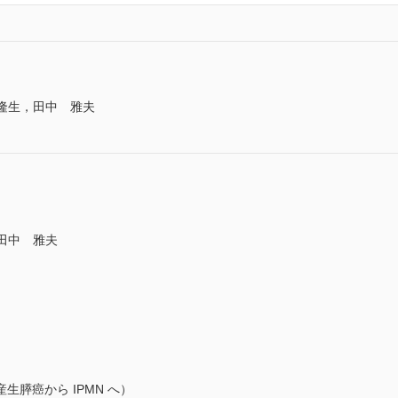
 隆生，田中 雅夫
，田中 雅夫
膵癌から IPMN へ）