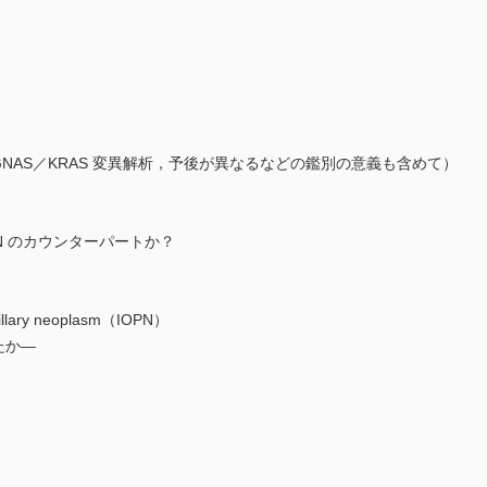
GNAS／KRAS 変異解析，予後が異なるなどの鑑別の意義も含めて）
PMN のカウンターパートか？
illary neoplasm（IOPN）
したか―