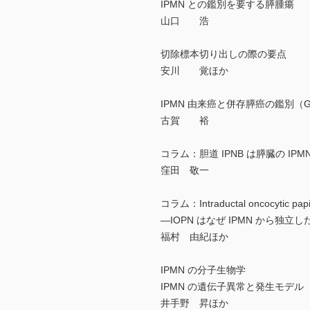
IPMN との鑑別を要する膵腫瘍
山口 浩
切除標本切り出しの際の要点
安川 覚ほか
IPMN 由来癌と併存膵癌の鑑別（
古賀 裕
コラム：胆道 IPNB は膵臓の I
窪田 敬一
コラム：Intraductal oncocytic pap
―IOPN はなぜ IPMN から独立
福村 由紀ほか
IPMN の分子生物学
IPMN の遺伝子異常と発生モデル
井手野 昇ほか