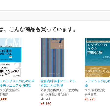
は、こんな商品も買っています。
ェネラリストのための内
総合内科病棟マニュアル
レジデントのた
外来マニュアル 第3版
疾患ごとの管理
療
城 光代(他編集)
筒泉 貴彦(編集) 山田 悠史(編
塩尻 俊明(監修)
学書院
集) 小坂 鎮太郎(編集)
医学書院
,600
MEDSI
¥5,720
¥6,160