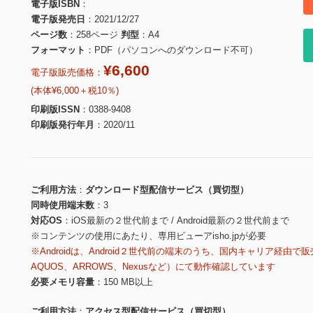
電子版ISBN
電子版発売日
2021/12/27
ページ数
258ページ
判型
A4
フォーマット
PDF（パソコンへのダウンロード不可）
¥6,600
電子版販売価格：
(本体¥6,000＋税10％)
印刷版ISSN
0388-9408
印刷版発行年月
2020/11
ご利用方法
ダウンロード型配信サービス（買切型）
同時使用端末数
3
対応OS
iOS最新の２世代前まで / Android最新の２世代前まで
※コンテンツの使用にあたり、専用ビューアisho.jpが必要
※Androidは、Android２世代前の端末のうち、国内キャリア経由で販
AQUOS、ARROWS、Nexusなど）にて動作確認しています
必要メモリ容量
150 MB以上
ご利用方法
アクセス型配信サービス（買切型）