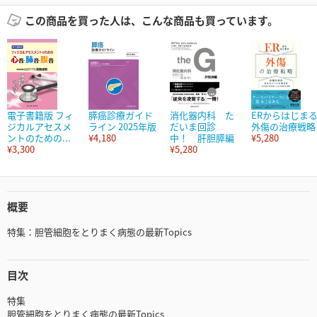
この商品を買った人は、こんな商品も買っています。
電子書籍版 フィ
膵癌診療ガイド
消化器内科 た
ERからはじま
ジカルアセスメ
ライン 2025年版
だいま回診
外傷の治療戦略
ントのための...
¥4,180
中！ 肝胆膵編
¥5,280
¥3,300
¥5,280
概要
特集：胆管細胞をとりまく病態の最新Topics
目次
特集
胆管細胞をとりまく病態の最新Topics