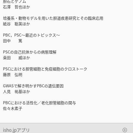
胆石とゲノム
石澤 哲也ほか
培養系・動物モデルを用いた胆道疾患研究とその臨床応用
紙谷 聡英ほか
PBC，PSC～最近のトピックス～
田中 篤
PSCの自己抗体からの病態理解
桒田 威ほか
PSCにおける胆管細胞と免疫細胞のクロストーク
藤原 弘明
GWASで解き明かすPBCの遺伝要因
人見 祐基ほか
PBCにおける活性化／老化胆管細胞の関与
佐々木素子
isho.jpアプリ