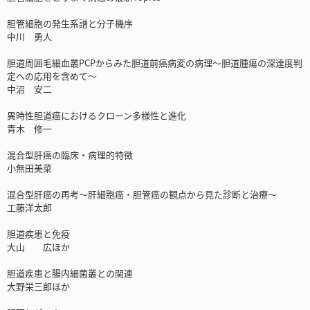
胆管細胞の発生系譜と分子機序
中川 勇人
胆道周囲毛細血叢PCPからみた胆道前癌病変の病理～胆道腫瘍の深達度判
定への応用を含めて～
中沼 安二
異時性胆道癌におけるクローン多様性と進化
青木 修一
混合型肝癌の臨床・病理的特徴
小無田美菜
混合型肝癌の再考～肝細胞癌・胆管癌の観点から見た診断と治療～
工藤洋太郎
胆道疾患と免疫
大山 広ほか
胆道疾患と腸内細菌叢との関連
大野栄三郎ほか