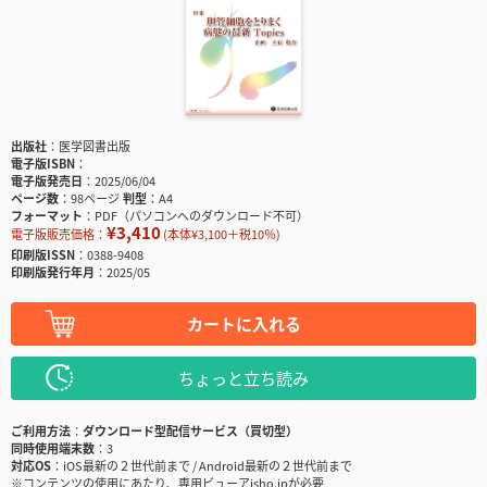
出版社
医学図書出版
電子版ISBN
電子版発売日
2025/06/04
ページ数
98ページ
判型
A4
フォーマット
PDF（パソコンへのダウンロード不可）
¥3,410
電子版販売価格：
(本体¥3,100＋税10％)
印刷版ISSN
0388-9408
印刷版発行年月
2025/05
カートに入れる
ちょっと立ち読み
ご利用方法
ダウンロード型配信サービス（買切型）
同時使用端末数
3
対応OS
iOS最新の２世代前まで / Android最新の２世代前まで
※コンテンツの使用にあたり、専用ビューアisho.jpが必要