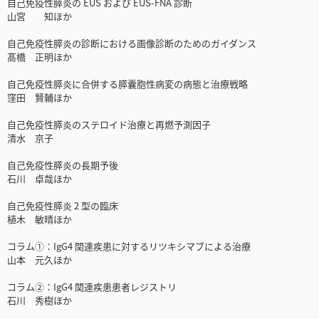
自己免疫性膵炎の EUS および EUS-FNA 診断
山宮 知ほか
自己免疫性膵炎の診断における画像診断のためのガイダンス
髙橋 正明ほか
自己免疫性膵炎に合併する膵囊胞性病変の病態と治療戦略
窪田 賢輔ほか
自己免疫性膵炎のステロイド治療と再燃予測因子
清水 京子
自己免疫性膵炎の長期予後
石川 卓哉ほか
自己免疫性膵炎 2 型の臨床
植木 敏晴ほか
コラム①：IgG4 関連疾患に対するリツキシマブによる治療
山本 元久ほか
コラム②：IgG4 関連疾患患者レジストリ
石川 秀樹ほか