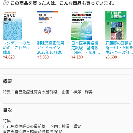
この商品を買った人は、こんな商品も買っています。
レジデントのた
制吐薬適正使用
日本医学英語検
肝胆膵の画像診
めの これだけ
ガイドライン
定試験 基礎級
断 ─CT・MRI
輸液
2023年10月改...
（4級）・応用...
中心に─ 改訂...
¥4,620
¥3,080
¥4,180
¥8,690
概要
特集：自己免疫性膵炎の最前線 企画：神澤 輝実
目次
特集
自己免疫性膵炎の最前線 企画：神澤 輝実
自己免疫性膵炎臨床診断基準 2018