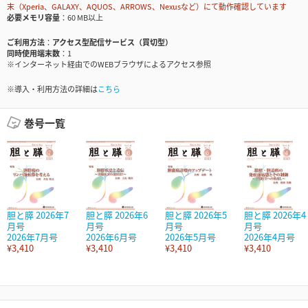
末（Xperia、GALAXY、AQUOS、ARROWS、Nexusなど）にて動作確認しています
必要メモリ容量
60 MB以上
ご利用方法
アクセス型配信サービス（買切型）
同時使用端末数
1
※インターネット経由でのWEBブラウザによるアクセス参照
※導入・利用方法の詳細は
こちら
巻号一覧
胆と膵 2026年7
胆と膵 2026年6
胆と膵 2026年5
胆と膵 2026年4
月号
月号
月号
月号
2026年7月号
2026年6月号
2026年5月号
2026年4月号
¥3,410
¥3,410
¥3,410
¥3,410