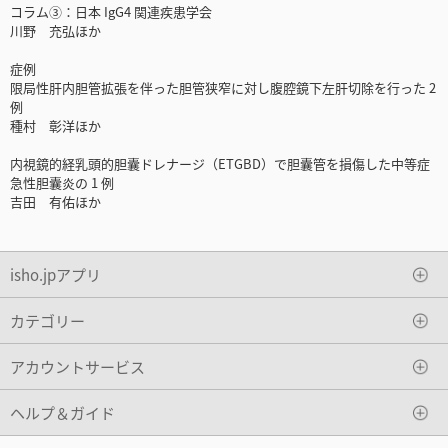
コラム③：日本 IgG4 関連疾患学会
川野 充弘ほか
症例
限局性肝内胆管拡張を伴った胆管狭窄に対し腹腔鏡下左肝切除を行った 2
例
種村 彰洋ほか
内視鏡的経乳頭的胆囊ドレナージ（ETGBD）で胆囊管を損傷した中等症
急性胆囊炎の 1 例
吉田 有佑ほか
isho.jpアプリ
カテゴリー
アカウントサービス
ヘルプ＆ガイド