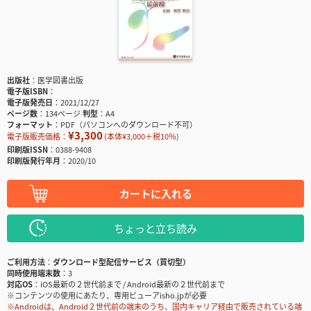
出版社
医学図書出版
電子版ISBN
電子版発売日
2021/12/27
ページ数
134ページ
判型
A4
フォーマット
PDF（パソコンへのダウンロード不可）
¥3,300
電子版販売価格：
(本体¥3,000＋税10％)
印刷版ISSN
0388-9408
印刷版発行年月
2020/10
カートに入れる
ちょっと立ち読み
ご利用方法
ダウンロード型配信サービス（買切型）
同時使用端末数
3
対応OS
iOS最新の２世代前まで / Android最新の２世代前まで
※コンテンツの使用にあたり、専用ビューアisho.jpが必要
※Androidは、Android２世代前の端末のうち、国内キャリア経由で販売されている端