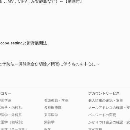
，IMV，CIPV，左腎静脈など）～【動画付】
e settingと術野展開法
と予防法～脾静脈合併切除／閉塞に伴うものを中心に～
テゴリー
アカウントサービス
礎医学系
看護教員・学生
個人情報の確認・変更
床医学・内科系
各種医療職
メールアドレスの確認・変
床医学・外科系
東洋医学
パスワードの変更
床医学（領域別）
栄養学
かかりつけ書店の確認・変
床医学（テーマ別）
薬学
マイ本棚