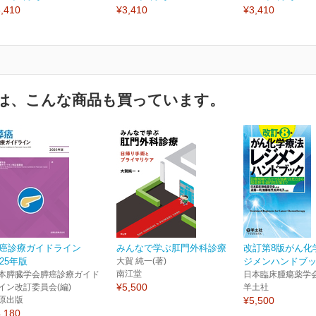
,410
¥3,410
¥3,410
は、こんな商品も買っています。
癌診療ガイドライン
みんなで学ぶ肛門外科診療
改訂第8版がん化
025年版
大賀 純一(著)
ジメンハンドブ
南江堂
本膵臓学会膵癌診療ガイド
日本臨床腫瘍薬学会
¥5,500
イン改訂委員会(編)
羊土社
原出版
¥5,500
,180