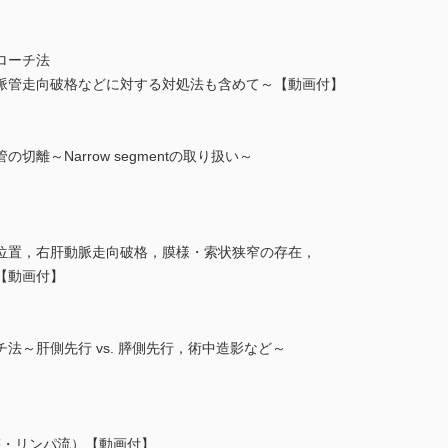
ローチ法
脈管走向破格などに対する対処法も含めて～【動画付】
離～Narrow segmentの取り扱い～
位置，右肝動脈走向破格，膜様・索状狭窄の存在，
【動画付】
法～肝側先行 vs. 膵側先行，術中造影など～
経叢・リンパ流）【動画付】