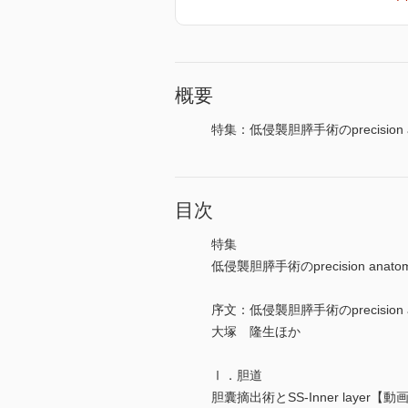
概要
特集：低侵襲胆膵手術のprecision a
目次
特集
低侵襲胆膵手術のprecision anato
序文：低侵襲胆膵手術のprecision
大塚 隆生ほか
Ⅰ．胆道
胆囊摘出術とSS-Inner layer【動