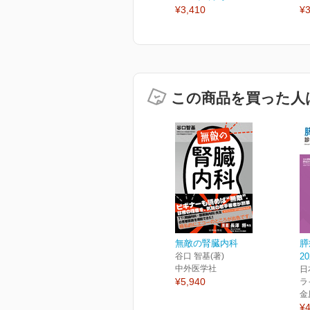
¥3,410
¥3
この商品を買った人
無敵の腎臓内科
膵
谷口 智基(著)
2
中外医学社
日
¥5,940
ラ
金
¥4