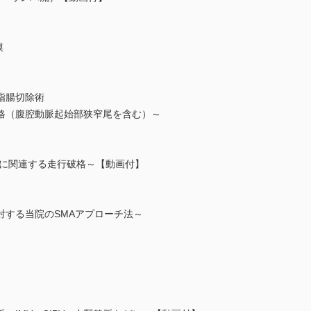
膜
指腸切除術
格（腹腔動脈起始部狭窄尾を含む）～
Vに関連する走行破格～【動画付】
対する当院のSMAアプローチ法～