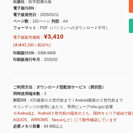
出版社
医学図書出版
電子版ISBN
電子版発売日
2025/03/11
ページ数
102ページ
判型
A4
フォーマット
PDF（パソコンへのダウンロード不可）
¥3,410
電子版販売価格：
(本体¥3,100＋税10％)
印刷版ISSN
0388-9408
印刷版発行年月
2025/02
ご利用方法
ダウンロード型配信サービス（買切型）
同時使用端末数
3
対応OS
iOS最新の２世代前まで / Android最新の２世代前まで
※コンテンツの使用にあたり、専用ビューアisho.jpが必要
※Androidは、Android２世代前の端末のうち、国内キャリア経由で販
AQUOS、ARROWS、Nexusなど）にて動作確認しています
必要メモリ容量
84 MB以上