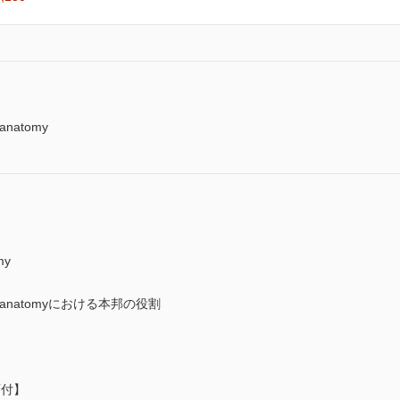
natomy
my
 anatomyにおける本邦の役割
画付】