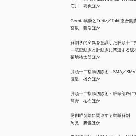
石川 喜也ほか
Gerota筋膜とTreitz／Toldt癒合筋
宮坂 義浩ほか
解剖学的変異を意識した膵頭十二
～腹腔動脈と肝動脈に関連する破
菊地祐太郎ほか
膵頭十二指腸切除術～SMA／SM
渡邉 雄介ほか
膵頭十二指腸切除術～膵頭部癌に
髙野 祐樹ほか
尾側膵切除に関連する動脈解剖
阿見 勝也ほか