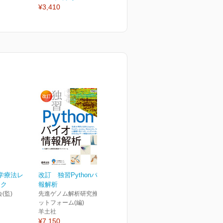
¥3,410
¥3,410
¥
学療法レ
改訂 独習Pythonバイオ情
ック
報解析
(監)
先進ゲノム解析研究推進プラ
ットフォーム(編)
羊土社
¥7,150