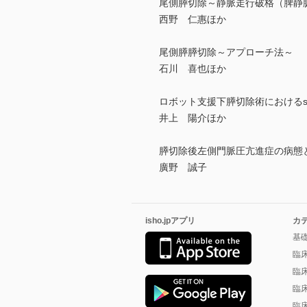
尾側膵切除～静脈走行破格（脾静脈
西野 仁惠ほか
尾側膵膵切除～アプローチ法～
石川 喜也ほか
ロボット支援下膵切除術におけるscop
井上 陽介ほか
膵切除後左側門脈圧亢進症の病態
廣野 誠子
isho.jpアプリ
カ
基
臨
臨
臨
臨