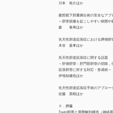
川本 裕介ほか
腹腔鏡下胆囊摘出術の安全なアプ
～胆管損傷を起こしやすい病態や
森 泰寿ほか
先天性胆道拡張症における膵側胆管の切
木谷 嘉孝ほか
先天性胆道拡張症に関する話題
～肝側胆管：肝門部胆管の切除，
拡張胆管に対する対応・形成術～
伊地知徹也ほか
先天性胆道拡張症手術のアプローチ
佐藤 英昭ほか
Ⅱ．膵臓
Treitz靭帯と周囲解剖構造（神