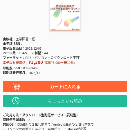
出版社
医学図書出版
電子版ISBN
電子版発売日
2023/12/05
ページ数
164ページ
判型
A4
フォーマット
PDF（パソコンへのダウンロード不可）
¥3,300
電子版販売価格：
(本体¥3,000＋税10％)
印刷版ISSN
0388-9408
印刷版発行年月
2023/11
カートに入れる
ちょっと立ち読み
ご利用方法
ダウンロード型配信サービス（買切型）
同時使用端末数
3
対応OS
iOS最新の２世代前まで / Android最新の２世代前まで
※コンテンツの使用にあたり、専用ビューアisho.jpが必要