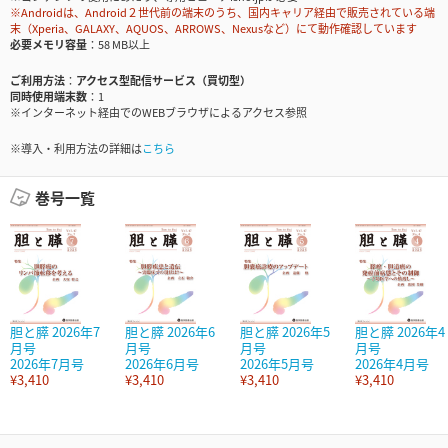
※Androidは、Android２世代前の端末のうち、国内キャリア経由で販売されている端
末（Xperia、GALAXY、AQUOS、ARROWS、Nexusなど）にて動作確認しています
必要メモリ容量
58 MB以上
ご利用方法
アクセス型配信サービス（買切型）
同時使用端末数
1
※インターネット経由でのWEBブラウザによるアクセス参照
※導入・利用方法の詳細は
こちら
巻号一覧
胆と膵 2026年7
胆と膵 2026年6
胆と膵 2026年5
胆と膵 2026年4
月号
月号
月号
月号
2026年7月号
2026年6月号
2026年5月号
2026年4月号
¥3,410
¥3,410
¥3,410
¥3,410