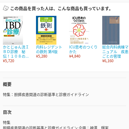
この商品を買った人は、こんな商品も買っています。
かとじゅん流Ｉ
内科レジデント
ICU思考のつくり
総合内科病棟マ
ＢＤ診療 秘
の鉄則 第4版
かた
ニュアル 疾患
伝！１０８の...
¥5,280
¥4,840
ごとの管理
¥5,720
¥6,160
概要
特集：胆膵疾患関連の診断基準と診療ガイドライン
目次
特集
胆膵疾患関連の診断基準と診療ガイドライン 企画：神澤 輝実