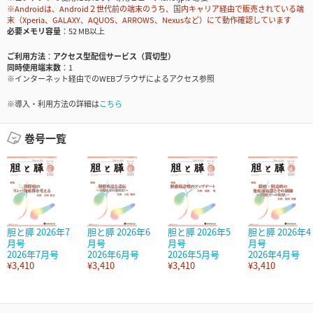
※Androidは、Android２世代前の端末のうち、国内キャリア経由で販売されている端
末（Xperia、GALAXY、AQUOS、ARROWS、Nexusなど）にて動作確認しています
必要メモリ容量
52 MB以上
ご利用方法
アクセス型配信サービス（買切型）
同時使用端末数
1
※インターネット経由でのWEBブラウザによるアクセス参照
※導入・利用方法の詳細は
こちら
巻号一覧
胆と膵 2026年7
胆と膵 2026年6
胆と膵 2026年5
胆と膵 2026年4
月号
月号
月号
月号
2026年7月号
2026年6月号
2026年5月号
2026年4月号
¥3,410
¥3,410
¥3,410
¥3,410