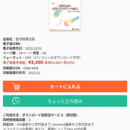
出版社
医学図書出版
電子版ISBN
電子版発売日
2022/12/23
ページ数
78ページ
判型
A4
フォーマット
PDF（パソコンへのダウンロード不可）
¥3,300
電子版販売価格：
(本体¥3,000＋税10％)
印刷版ISSN
0388-9408
印刷版発行年月
2022/12
カートに入れる
ちょっと立ち読み
ご利用方法
ダウンロード型配信サービス（買切型）
同時使用端末数
3
対応OS
iOS最新の２世代前まで / Android最新の２世代前まで
※コンテンツの使用にあたり、専用ビューアisho.jpが必要