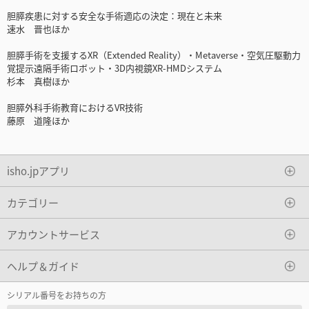
胆膵疾患に対する安全な手術適応の決定：現在と未来
速水 晋也ほか
胆膵手術を支援するXR（Extended Reality）・Metaverse・空気圧駆動力
覚提示遠隔手術ロボット・3D内視鏡XR-HMDシステム
杉本 真樹ほか
胆膵外科手術教育におけるVR技術
藤原 道隆ほか
isho.jpアプリ
カテゴリー
アカウントサービス
ヘルプ＆ガイド
シリアル番号をお持ちの方