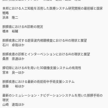
本邦における人工知能を活用した医療システム研究開発の最前線と国家
戦略
浜本 隆二
胆膵癌におけるAI診断の現況
橋本 裕輔
胆膵疾患に対する超音波内視鏡検査におけるAIの現状と展望
石川 卓哉ほか
胆膵疾患の診断とインターベンションにおけるAIの現状と展望
桑原 崇通ほか
膵切除におけるAIを用いた3D画像支援システムの有用性
宮本 良一ほか
胆膵疾患における最新の術前術中手術支援システム
齋藤 裕ほか
最新のシミュレーション・ナビゲーションシステムを用いた胆膵手術の
現状
山崎 達哉ほか