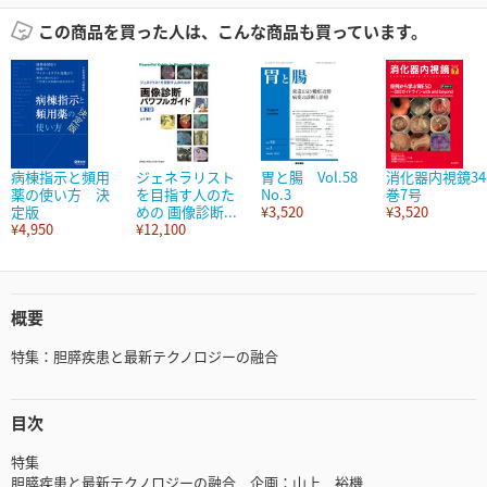
この商品を買った人は、こんな商品も買っています。
病棟指示と頻用
ジェネラリスト
胃と腸 Vol.58
消化器内視鏡34
薬の使い方 決
を目指す人のた
No.3
巻7号
定版
めの 画像診断...
¥3,520
¥3,520
¥4,950
¥12,100
概要
特集：胆膵疾患と最新テクノロジーの融合
目次
特集
胆膵疾患と最新テクノロジーの融合 企画：山上 裕機