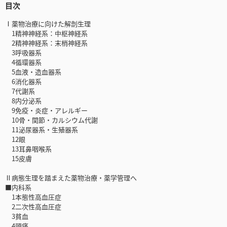
目次
Ⅰ薬物治療に向けた解剖生理
1精神神経系：中枢神経系
2精神神経系：末梢神経系
3呼吸器系
4循環器系
5血液・造血器系
6消化器系
7代謝系
8内分泌系
9免疫・炎症・アレルギー
10骨・関節・カルシウム代謝
11泌尿器系・生殖器系
12眼
13耳鼻咽喉系
15皮膚
Ⅱ病態生理を踏まえた薬物治療・薬学管理へ
■内科系
1本態性高血圧症
2二次性高血圧症
3貧血
4頭痛