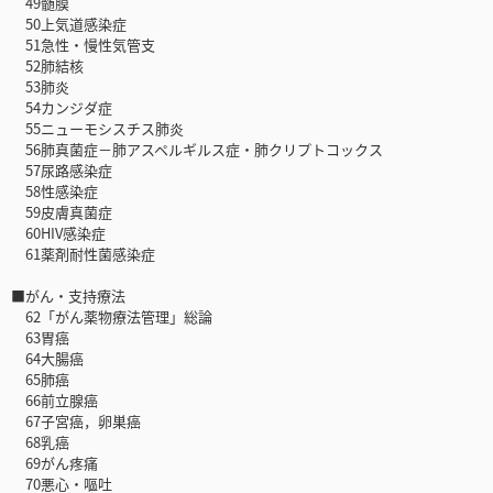
49髄膜
50上気道感染症
51急性・慢性気管支
52肺結核
53肺炎
54カンジダ症
55ニューモシスチス肺炎
56肺真菌症－肺アスペルギルス症・肺クリプトコックス
57尿路感染症
58性感染症
59皮膚真菌症
60HIV感染症
61薬剤耐性菌感染症
■がん・支持療法
62「がん薬物療法管理」総論
63胃癌
64大腸癌
65肺癌
66前立腺癌
67子宮癌，卵巣癌
68乳癌
69がん疼痛
70悪心・嘔吐