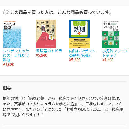
この商品を買った人は、こんな商品も買っています。
レジデントのた
循環器のトビラ
内科レジデント
小児科ファース
めの これだけ
¥5,940
の鉄則 第4版
トタッチ
輸液
¥5,280
¥4,400
¥4,620
概要
例年の増刊号「病気と薬」から、臨床であまり見られない疾患は整理、
また、薬学部コアカリキュラムを参考に追加し、再構成しました。さら
に見やすく、またハンディになった「お薬立ちBOOK 2022」は、臨床現
場でお役に立ちます！！