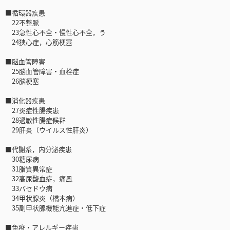
■循環器疾患
22不整脈
23急性心不全・慢性心不全，う
24狭心症，心筋梗塞
■脳血管障害
25脳血管障害・血栓症
26脳梗塞
■消化器疾患
27炎症性腸疾患
28過敏性腸症候群
29肝炎（ウイルス性肝炎）
■代謝系，内分泌疾患
30糖尿病
31脂質異常症
32高尿酸血症，痛風
33バセドウ病
34甲状腺炎（橋本病）
35副甲状腺機能亢進症・低下症
■免疫・アレルギー疾患