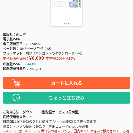
出版社
南山堂
電子版ISBN
電子版発売日
2022/05/23
ページ数
1048ページ
判型
A5
フォーマット
PDF（パソコンへのダウンロード不可）
¥6,600
電子版販売価格：
(本体¥6,000＋税10％)
印刷版ISSN
0044-0035
印刷版発行年月
2022/03
カートに入れる
ちょっと立ち読み
ご利用方法
ダウンロード型配信サービス（買切型）
同時使用端末数
2
対応OS
iOS最新の２世代前まで / Android最新の２世代前まで
※コンテンツの使用にあたり、専用ビューアisho.jpが必要
※Androidは、Android２世代前の端末のうち、国内キャリア経由で販売されている端