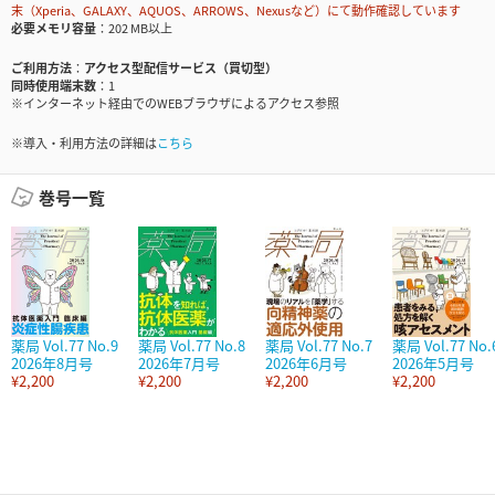
末（Xperia、GALAXY、AQUOS、ARROWS、Nexusなど）にて動作確認しています
必要メモリ容量
202 MB以上
ご利用方法
アクセス型配信サービス（買切型）
同時使用端末数
1
※インターネット経由でのWEBブラウザによるアクセス参照
※導入・利用方法の詳細は
こちら
巻号一覧
薬局 Vol.77 No.9
薬局 Vol.77 No.8
薬局 Vol.77 No.7
薬局 Vol.77 No.
2026年8月号
2026年7月号
2026年6月号
2026年5月号
¥2,200
¥2,200
¥2,200
¥2,200