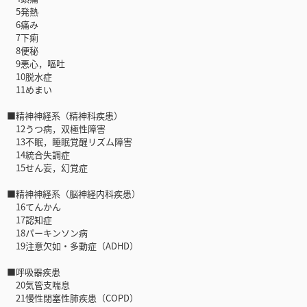
5発熱
6痛み
7下痢
8便秘
9悪心，嘔吐
10脱水症
11めまい
■精神神経系（精神科疾患）
12うつ病，双極性障害
13不眠，睡眠覚醒リズム障害
14統合失調症
15せん妄，幻覚症
■精神神経系（脳神経内科疾患）
16てんかん
17認知症
18パーキンソン病
19注意欠如・多動症（ADHD）
■呼吸器疾患
20気管支喘息
21慢性閉塞性肺疾患（COPD）