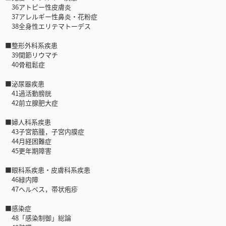
36アトピー性皮膚炎
37アレルギー性鼻炎・花粉症
38全身性エリテマトーデス
■整形外科系疾患
39関節リウマチ
40骨粗鬆症
■泌尿器疾患
41過活動膀胱
42前立腺肥大症
■婦人科系疾患
43子宮筋腫，子宮内膜症
44月経困難症
45更年期障害
■眼科系疾患・皮膚科系疾患
46緑内障
47ヘルペス，帯状疱疹
■感染症
48「感染制御」総論