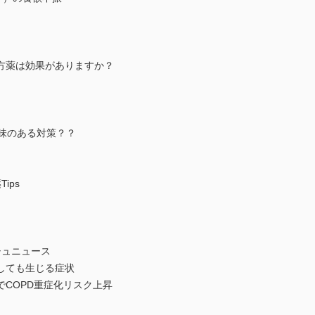
方薬は効果がありますか？
味のある対策？？
ips
シュニュース
しても⽣じる症状
COPD重症化リスク上昇