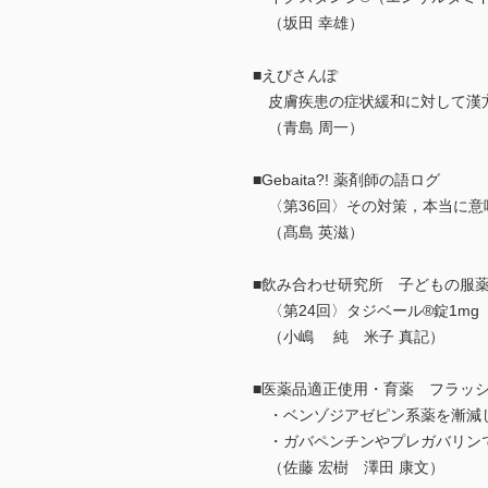
（坂田 幸雄）
■えびさんぽ
皮膚疾患の症状緩和に対して漢
（青島 周一）
■Gebaita?! 薬剤師の語ログ
〈第36回〉その対策，本当に意
（髙島 英滋）
■飲み合わせ研究所 子どもの服薬T
〈第24回〉タジベール®錠1mg
（小嶋 純 米子 真記）
■医薬品適正使用・育薬 フラッ
・ベンゾジアゼピン系薬を漸減
・ガバペンチンやプレガバリンで
（佐藤 宏樹 澤田 康文）