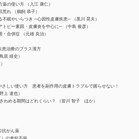
薬の使い方 （入江 康仁）
荒れ （鵜飼 恭子）
眠やいらつき ─心因性皮膚疾患─ （黒川 晃夫）
トピー素因・皮膚炎を中心に─ （中島 俊彦）
・合併症 （元雄 良治）
疾患治療のプラス漢方
鳥居 靖史）
進）
のやさしい使い方 患者を副作用の皮膚トラブルで困らせない！
野上 達也）
きわめる期間はどれくらい？ （皆川 智子 ほか）
口抗がん薬
ド）の食欲不振