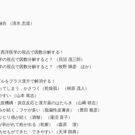
合 （清水 忠道）
・西洋医学の視点で因数分解する！
の視点で因数分解すると？ （貝沼 茂三郎）
の視点で因数分解すると？ （牧野 輝彦 ほか）
ブルをプラス漢方で解消する！
てしまう，かさつく（乾燥肌） （栁原 茂人）
すい （山本 篤志）
疫機構・炎症反応と漢方薬のはたらき （山﨑 研志）
が続く，フケが多い（脂漏性皮膚炎） （豊田 雅彦）
ヒリ感が続く（酒皶） （蓮沼 直子）
剥がれて粉が出る（乾癬） （森原 潔）
せもができた・できやすい （天津 朗典）