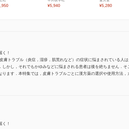
土社
中外医学社
金芳堂
,950
¥5,940
¥5,280
届く！
や皮膚トラブル（炎症，湿疹，肌荒れなど）の症状に悩まされている人は
．しかし，それでもかゆみなどに悩まされる患者は後を絶ちません．そ
なります．本特集では，皮膚トラブルごとに漢方薬の選択や使用方法，
届く！