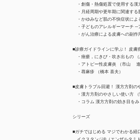
・創傷・熱傷処置で使用する漢方
・月経周期や更年期に関連する肌
・かゆみなど肌の不快症状による不
・子どものアレルギーマーチ ─ア
・がん治療による皮膚への副作用
■診療ガイドラインに学ぶ！ 皮膚
・痤瘡，にきび・吹き出もの （
・アトピー性皮膚炎 （市山 
・蕁麻疹 （橋本 喜夫）
■皮膚トラブル回避！ 漢方方剤
・漢方方剤のやさしい使い方 （
・コラム 漢方方剤の効き目をみ
シリーズ
■ガチではじめる マジでわかる経
イクスタンジ®（エンザルタミ