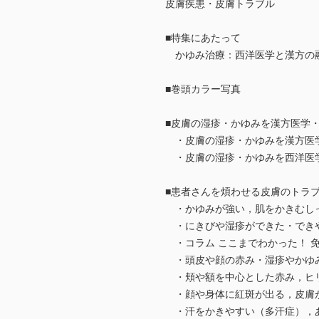
皮膚疾患・皮膚トラブル
■特集にあたって
かゆみ治療：西洋医学と漢方の融
■巻頭カラー写真
■皮膚の湿疹・かゆみを漢方医学
・皮膚の湿疹・かゆみを漢方医学
・皮膚の湿疹・かゆみを西洋医学
■患者さんを煩わせる皮膚のトラ
・かゆみが強い，肌をかきむしっ
・にきびや湿疹ができた・できや
・コラム ここまでわかった！ 免
・頭皮や顔の赤み・湿疹やかゆみ
・頬や額を中心とした赤み，ヒリ
・顔や身体に紅斑が出る，皮膚が
・汗をかきやすい（多汗症），あ