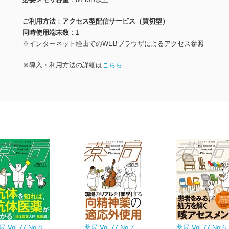
ご利用方法
アクセス型配信サービス（買切型）
同時使用端末数
1
※インターネット経由でのWEBブラウザによるアクセス参照
※導入・利用方法の詳細は
こちら
 Vol.77 No.8
薬局 Vol.77 No.7
薬局 Vol.77 No.6