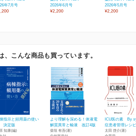
026年7月号
2026年6月号
2026年5月号
,200
¥2,200
¥2,200
は、こんな商品も買っています。
棟指示と頻用薬の使い
より理解を深める！体液電
ICU医の素 By s
 決定版
解質異常と輸液 改訂4版
症患者管理レシ
原 知康(編)
柴垣 有吾(著)
太田 啓介(著)