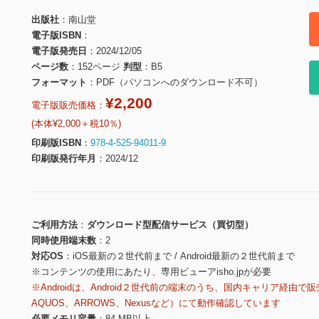
出版社
南山堂
電子版ISBN
電子版発売日
2024/12/05
ページ数
152ページ
判型
B5
フォーマット
PDF（パソコンへのダウンロード不可）
¥2,200
電子版販売価格：
(本体¥2,000＋税10％)
印刷版ISBN
978-4-525-94011-9
印刷版発行年月
2024/12
ご利用方法
ダウンロード型配信サービス（買切型）
同時使用端末数
2
対応OS
iOS最新の２世代前まで / Android最新の２世代前まで
※コンテンツの使用にあたり、専用ビューアisho.jpが必要
※Androidは、Android２世代前の端末のうち、国内キャリア経由で販
AQUOS、ARROWS、Nexusなど）にて動作確認しています
必要メモリ容量
84 MB以上