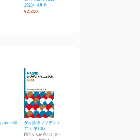
2026年4月号
2026年3月増刊号
2
¥2,200
¥3,850
¥
ystem×重
がん診療レジデントマニュ
ピ
アル 第10版
国立がん研究センター 内科レ