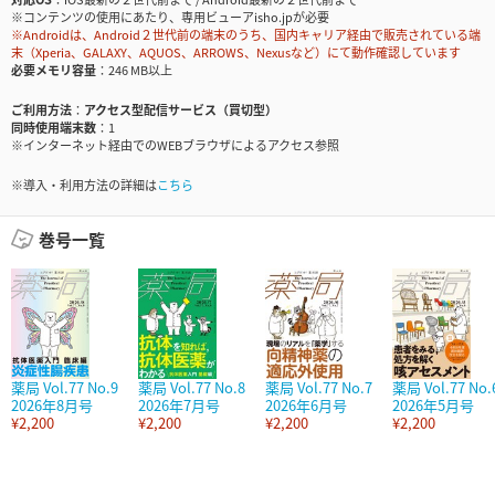
※コンテンツの使用にあたり、専用ビューアisho.jpが必要
※Androidは、Android２世代前の端末のうち、国内キャリア経由で販売されている端
末（Xperia、GALAXY、AQUOS、ARROWS、Nexusなど）にて動作確認しています
必要メモリ容量
246 MB以上
ご利用方法
アクセス型配信サービス（買切型）
同時使用端末数
1
※インターネット経由でのWEBブラウザによるアクセス参照
※導入・利用方法の詳細は
こちら
巻号一覧
薬局 Vol.77 No.9
薬局 Vol.77 No.8
薬局 Vol.77 No.7
薬局 Vol.77 No.
2026年8月号
2026年7月号
2026年6月号
2026年5月号
¥2,200
¥2,200
¥2,200
¥2,200