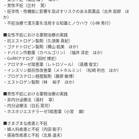
・男性不妊（辻村 晃）
・妊孕性・性機能に影響を及ぼすリスクのある医薬品（古井 辰郎 ほ
か）
・不妊治療で漢方薬を活用する知識とノウハウ（小林 秀行）
■女性不妊における薬物治療の実践
・抗エストロゲン製剤（久須美 真紀）
・ゴナドトロピン製剤（横山 絵美 ほか）
・ドパミン作動薬（カベルゴリン）（福井 淳史 ほか）
・GnRHアナログ（田村 博史）
・アロマターゼ阻害薬（レトロゾール）（髙橋 俊文）
・インスリン抵抗性改善薬（メトホルミン）（松崎 利也 ほか）
・プロゲステロン経腟製剤（藤原 敏博）
・エストロゲン製剤（林 裕子 ほか）
■男性不妊における薬物治療の実践
・非内分泌療法（湯村 寧）
・内分泌療法（白石 晃司）
・ホスホジエステラーゼ5阻害薬（小宮 顕）
■さまざまな疾患と不妊
・婦人科疾患と不妊（内田 聡子）
・感染性疾患と不妊（北島 道夫）