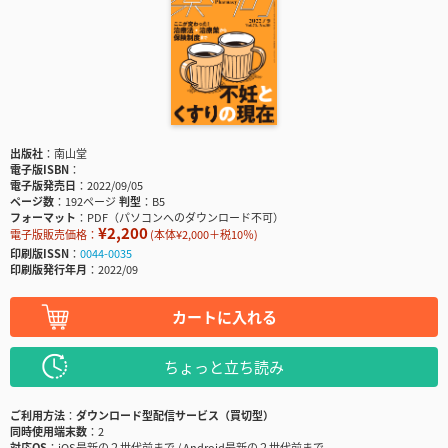
出版社
南山堂
電子版ISBN
電子版発売日
2022/09/05
ページ数
192ページ
判型
B5
フォーマット
PDF（パソコンへのダウンロード不可）
¥2,200
電子版販売価格：
(本体¥2,000＋税10％)
印刷版ISSN
0044-0035
印刷版発行年月
2022/09
カートに入れる
ちょっと立ち読み
ご利用方法
ダウンロード型配信サービス（買切型）
同時使用端末数
2
対応OS
iOS最新の２世代前まで / Android最新の２世代前まで