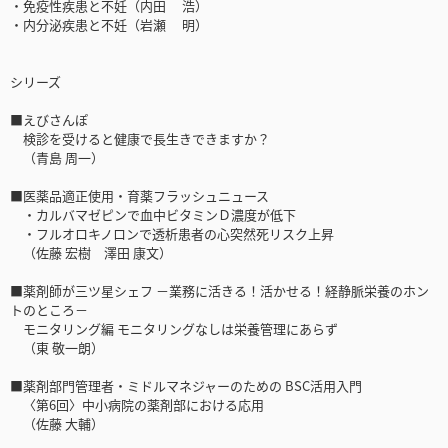
・免疫性疾患と不妊（内田 浩）
・内分泌疾患と不妊（岩瀬 明）
シリーズ
■えびさんぽ
検診を受けると健康で長生きできますか？
（青島 周一）
■医薬品適正使用・育薬フラッシュニュース
・カルバマゼピンで血中ビタミンＤ濃度が低下
・フルオロキノロンで透析患者の心突然死リスク上昇
（佐藤 宏樹 澤田 康文）
■薬剤師が三ツ星シェフ －業務に活きる！活かせる！経静脈栄養のホン
トのところ－
モニタリング編 モニタリングなしは栄養管理にあらず
（東 敬一朗）
■薬剤部門管理者・ミドルマネジャーのための BSC活用入門
〈第6回〉中小病院の薬剤部における応用
（佐藤 大輔）