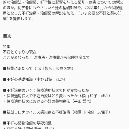
的な治療法・治療薬，妊孕性に影響を与える薬剤・疾患についての解説
のほか，初学者にもやさしい不妊の基礎知識や，2022 年4 月から保険適
用となった不妊治療・治療薬の解説も加え， “いま必要な不妊と薬の知
識” を提供します．
目次
特集
不妊とくすりの現在
ここが変わった！ 治療法・治療薬から保険制度まで
■特集にあたって（市川 智彦，久具 宏司）
■不妊の基礎知識（小野 政徳 ほか）
■不妊治療のいま：保険適用拡大で何が変わったか
・保険適用拡大で不妊治療はどう変わったか（松山 玲子 ほか）
・保険適用拡大における不妊の薬物療法（平田 哲也）
■新型コロナウイルス感染症と不妊治療（相澤（小峯） 志保子）
■不妊の薬物治療の基礎知識
・女性不妊（浦田 陽子 ほか）