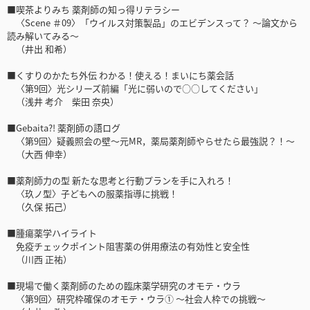
■喫茶よりみち 薬剤師の知っ得リテラシー
〈Scene ＃09〉「ウイルス対策製品」のエビデンスって？ ～論文から
読み解いてみる～
（井出 和希）
■くすりのかたち外伝 わかる！使える！まいにち薬会話
〈第9回〉光シリーズ前編「光に弱いので○○してください」
（浅井 考介 柴田 奈央）
■Gebaita?! 薬剤師の語ログ
〈第9回〉疑義照会の壁～元MR，薬局薬剤師やらせたら最強説？！～
（大西 伸幸）
■薬剤師力の型 新たな思考と行動プランを手に入れろ！
〈玖ノ型〉子どもへの服薬指導に挑戦！
（久保 拓己）
■腫瘍薬学ハイライト
免疫チェックポイント阻害薬の併用療法の有効性と安全性
（川西 正祐）
■現場で働く薬剤師のための臨床薬学研究のオモテ・ウラ
〈第9回〉研究枠確保のオモテ・ウラ① ～社会人枠での挑戦～