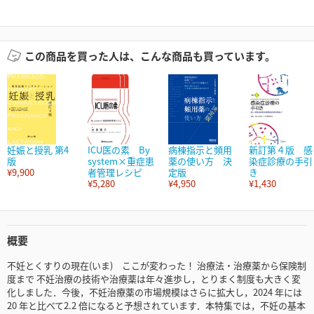
この商品を買った人は、こんな商品も買っています。
妊娠と授乳 第4
ICU医の素 By
病棟指示と頻用
新訂第４版 感
版
system×重症患
薬の使い方 決
染症診療の手引
¥9,900
者管理レシピ
定版
き
¥5,280
¥4,950
¥1,430
概要
不妊とくすりの現在(いま) ここが変わった！ 治療法・治療薬から保険制
度まで 不妊治療の技術や治療薬は年々進歩し，とりまく制度も大きく変
化しました．今後，不妊治療薬の市場規模はさらに拡大し，2024 年には
20 年と比べて2.2 倍になると予想されています．本特集では，不妊の基本