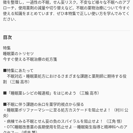
徴を整理し，一過性の不眠，せん妄リスク，不安など様々な不眠へのアプ
ローチ，使用薬剤の減量や切り替えなど，不眠の薬物治療について今すぐ
使える知識をまとめています．ぜひ本特集で正しい使い方を学んでみてく
ださい．
目次
特集
睡眠薬のトリセツ
今すぐ使える不眠治療の処方箋
■特集にあたって
不眠対応・睡眠薬処方におけるさまざまな課題と薬剤師に期待する役
割 （三輪 高市）
■「睡眠薬レシピの報連相」をはじめよう （三輪 高市）
■不眠に伴う課題の糸口を薬学的視点から探る
・睡眠薬ポリファーマシーに至る処方カスケードを阻止せよ！ （村川 公
央）
・病棟でみる不眠とせん妄の負のスパイラルを阻止せよ！ （江角 悟）
・OTC睡眠改善薬の長期使用を防止せよ ─睡眠衛生指導と精神科へのア
クセス─ （成井 繁）