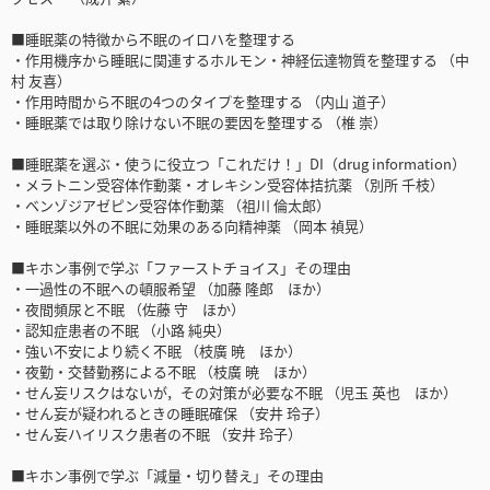
■睡眠薬の特徴から不眠のイロハを整理する
・作用機序から睡眠に関連するホルモン・神経伝達物質を整理する （中
村 友喜）
・作用時間から不眠の4つのタイプを整理する （内山 道子）
・睡眠薬では取り除けない不眠の要因を整理する （椎 崇）
■睡眠薬を選ぶ・使うに役立つ「これだけ！」DI（drug information）
・メラトニン受容体作動薬・オレキシン受容体拮抗薬 （別所 千枝）
・ベンゾジアゼピン受容体作動薬 （祖川 倫太郎）
・睡眠薬以外の不眠に効果のある向精神薬 （岡本 禎晃）
■キホン事例で学ぶ「ファーストチョイス」その理由
・一過性の不眠への頓服希望 （加藤 隆郎 ほか）
・夜間頻尿と不眠 （佐藤 守 ほか）
・認知症患者の不眠 （小路 純央）
・強い不安により続く不眠 （枝廣 暁 ほか）
・夜勤・交替勤務による不眠 （枝廣 暁 ほか）
・せん妄リスクはないが，その対策が必要な不眠 （児玉 英也 ほか）
・せん妄が疑われるときの睡眠確保 （安井 玲子）
・せん妄ハイリスク患者の不眠 （安井 玲子）
■キホン事例で学ぶ「減量・切り替え」その理由