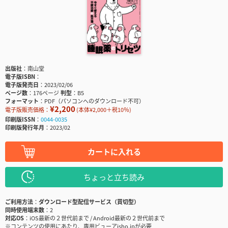
出版社
南山堂
電子版ISBN
電子版発売日
2023/02/06
ページ数
176ページ
判型
B5
フォーマット
PDF（パソコンへのダウンロード不可）
¥2,200
電子版販売価格：
(本体¥2,000＋税10％)
印刷版ISSN
0044-0035
印刷版発行年月
2023/02
カートに入れる
ちょっと立ち読み
ご利用方法
ダウンロード型配信サービス（買切型）
同時使用端末数
2
対応OS
iOS最新の２世代前まで / Android最新の２世代前まで
※コンテンツの使用にあたり、専用ビューアisho.jpが必要