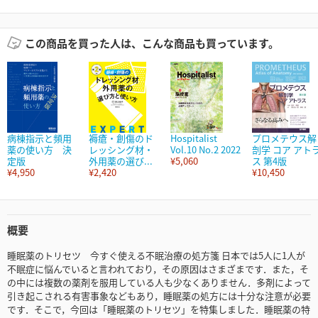
この商品を買った人は、こんな商品も買っています。
病棟指示と頻用
褥瘡・創傷のド
Hospitalist
プロメテウス解
薬の使い方 決
レッシング材・
Vol.10 No.2 2022
剖学 コア アト
定版
外用薬の選び...
¥5,060
ス 第4版
¥4,950
¥2,420
¥10,450
概要
睡眠薬のトリセツ 今すぐ使える不眠治療の処方箋 日本では5人に1人が
不眠症に悩んでいると言われており，その原因はさまざまです．また，そ
の中には複数の薬剤を服用している人も少なくありません．多剤によって
引き起こされる有害事象などもあり，睡眠薬の処方には十分な注意が必要
です．そこで，今回は「睡眠薬のトリセツ」を特集しました．睡眠薬の特