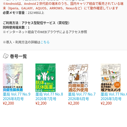
※Androidは、Android２世代前の端末のうち、国内キャリア経由で販売されている端
末（Xperia、GALAXY、AQUOS、ARROWS、Nexusなど）にて動作確認しています
必要メモリ容量
232 MB以上
ご利用方法
アクセス型配信サービス（買切型）
同時使用端末数
1
※インターネット経由でのWEBブラウザによるアクセス参照
※導入・利用方法の詳細は
こちら
巻号一覧
薬局 Vol.77 No.9
薬局 Vol.77 No.8
薬局 Vol.77 No.7
薬局 Vol.77 No.
2026年8月号
2026年7月号
2026年6月号
2026年5月号
¥2,200
¥2,200
¥2,200
¥2,200