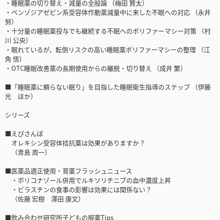
・睡眠薬の切り替え・減量の全般論 （梅田 賢太）
・ベンゾジアゼピン系受容体作動薬減量中に来した不眠への対応 （永井
努）
・十分量の睡眠薬投与でも継続する不眠へのポリファーマシー対策 （村
川 公央）
・眠れているが，転倒リスクの高い睡眠薬ポリファーマシーの整理 （江
角 悟）
・OTC睡眠改善薬の長期使用からの離脱・切り替え （成井 繁）
■「睡眠薬に頼らない眠り」を目指した睡眠衛生指導のステップ （伊藤
光 ほか）
シリーズ
■えびさんぽ
オレキシン受容体拮抗薬は効果がありますか？
（青島 周一）
■医薬品適正使用・育薬フラッシュニュース
・ボリコナゾール併⽤でルキソリチニブの血中濃度上昇
・ビラスチンの⾷事の影響は効果には関係ない？
（佐藤 宏樹 澤田 康文）
■飲み合わせ研究所子どもの服薬Tips