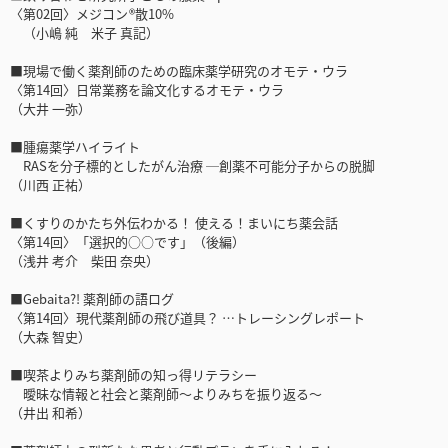
〈第02回〉メジコン ®散10%
（小嶋 純 米子 真記）
■現場で働く薬剤師のための臨床薬学研究のオモテ・ウラ
〈第14回〉日常業務を論文化するオモテ・ウラ
（大井 一弥）
■腫瘍薬学ハイライト
RASを分子標的としたがん治療 ─創薬不可能分子からの脱脚
（川西 正祐）
■くすりのかたち外伝わかる！ 使える！まいにち薬会話
〈第14回〉「選択的○○です」（後編）
（浅井 考介 柴田 奈央）
■Gebaita?! 薬剤師の語ログ
〈第14回〉現代薬剤師の飛び道具？ …トレーシングレポート
（大森 智史）
■喫茶よりみち薬剤師の知っ得リテラシー
曖昧な情報と社会と薬剤師〜よりみちを振り返る〜
（井出 和希）