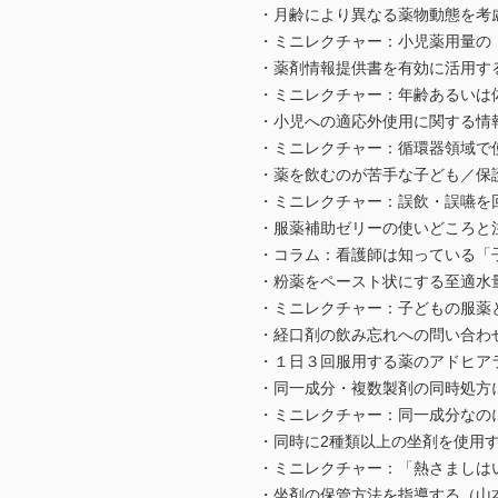
・月齢により異なる薬物動態を考
・ミニレクチャー：小児薬用量の
・薬剤情報提供書を有効に活用す
・ミニレクチャー：年齢あるいは
・小児への適応外使用に関する情
・ミニレクチャー：循環器領域で使
・薬を飲むのが苦手な子ども／保
・ミニレクチャー：誤飲・誤嚥を
・服薬補助ゼリーの使いどころと
・コラム：看護師は知っている「
・粉薬をペースト状にする至適水
・ミニレクチャー：子どもの服薬
・経口剤の飲み忘れへの問い合わ
・１日３回服用する薬のアドヒア
・同一成分・複数製剤の同時処方
・ミニレクチャー：同一成分なの
・同時に2種類以上の坐剤を使用
・ミニレクチャー：「熱さましは
・坐剤の保管方法を指導する（山