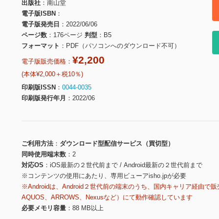
出版社
南山堂
電子版ISBN
電子版発売日
2022/06/06
ページ数
176ページ
判型
B5
フォーマット
PDF（パソコンへのダウンロード不可）
¥2,200
電子版販売価格：
(本体¥2,000＋税10％)
印刷版ISSN
0044-0035
印刷版発行年月
2022/06
ご利用方法
ダウンロード型配信サービス（買切型）
同時使用端末数
2
対応OS
iOS最新の２世代前まで / Android最新の２世代前まで
※コンテンツの使用にあたり、専用ビューアisho.jpが必要
※Androidは、Android２世代前の端末のうち、国内キャリア経由で販
AQUOS、ARROWS、Nexusなど）にて動作確認しています
必要メモリ容量
88 MB以上