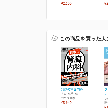
¥2,200
¥2
この商品を買った人
無敵の腎臓内科
プ
谷口 智基(著)
ア
中外医学社
坂
¥5,940
医
¥1