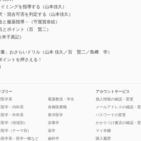
タイミングを指導する（山本佳久）
釈・混合可否を判定する（山本佳久）
法と服薬指導－（守屋賀奈絵）
点とポイント（百 賢二）
（米子真記）
薬用量」おさらいドリル（山本 佳久／百 賢二／島﨑 学）
ポイントを押さえる！
！
テゴリー
アカウントサービス
礎医学系
看護教員・学生
個人情報の確認・変更
床医学・内科系
各種医療職
メールアドレスの確認・変
床医学・外科系
東洋医学
パスワードの変更
床医学（領域別）
栄養学
かかりつけ書店の確認・変
床医学（テーマ別）
薬学
マイ本棚
会医学系・医学一般など
歯科学
購入履歴