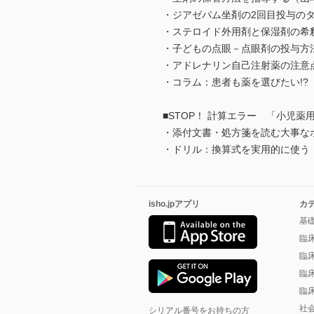
・ジアゼパム坐剤の2回目投与の
・ステロイド外用剤と保湿剤の希
・子どもの点眼－点眼剤の投与方
・アドレナリン自己注射薬の注意
・コラム：患者も薬を選びたい!?
■STOP！ 計算エラー 「小児
・添付文書・処方箋を読む大事な
・ドリル：換算式を実用的に使う
isho.jpアプリ
カ
基
臨
臨
臨
臨
社
シリアル番号をお持ちの方