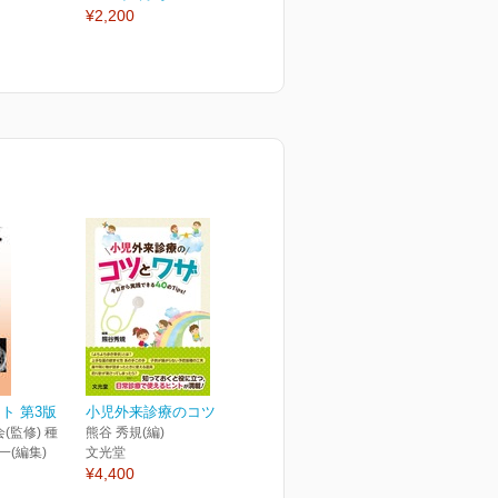
¥2,200
¥3,850
¥
ト 第3版
小児外来診療のコツとワザ
(監修) 種
熊谷 秀規(編)
一(編集)
文光堂
¥4,400