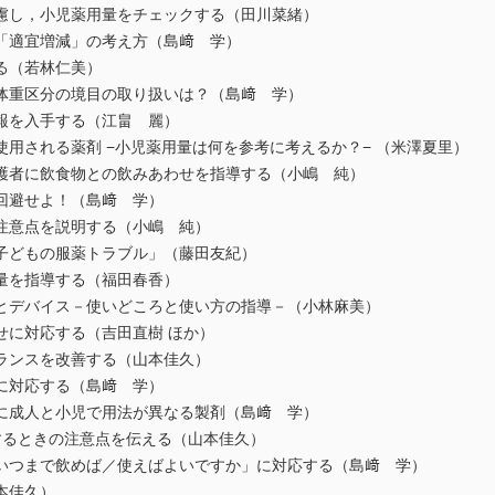
慮し，小児薬用量をチェックする（田川菜緒）
「適宜増減」の考え方（島﨑 学）
る（若林仁美）
体重区分の境目の取り扱いは？（島﨑 学）
報を入手する（江畠 麗）
用される薬剤 −小児薬用量は何を参考に考えるか？− （米澤夏里）
護者に飲食物との飲みあわせを指導する（小嶋 純）
回避せよ！（島﨑 学）
注意点を説明する（小嶋 純）
子どもの服薬トラブル」（藤田友紀）
量を指導する（福田春香）
とデバイス－使いどころと使い方の指導－（小林麻美）
せに対応する（吉田直樹 ほか）
ランスを改善する（山本佳久）
に対応する（島﨑 学）
に成人と小児で用法が異なる製剤（島﨑 学）
するときの注意点を伝える（山本佳久）
いつまで飲めば／使えばよいですか」に対応する（島﨑 学）
本佳久）