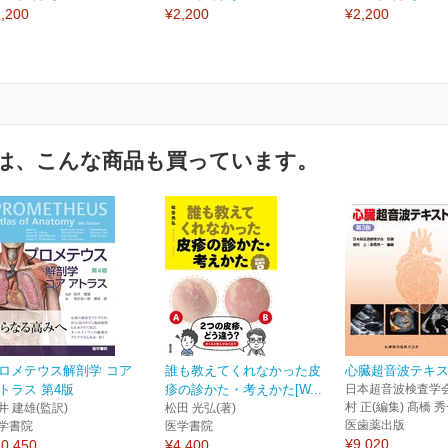
,200
¥2,200
¥2,200
は、こんな商品も買っています。
ロメテウス解剖学 コア
誰も教えてくれなかった皮
心臓超音波テキス
トラス 第4版
疹の診かた・考えかた[W...
日本超音波検査学会
村 正(編集) 髙橋 秀
井 建雄(監訳)
松田 光弘(著)
医歯薬出版
学書院
医学書院
¥9,020
0,450
¥4,400