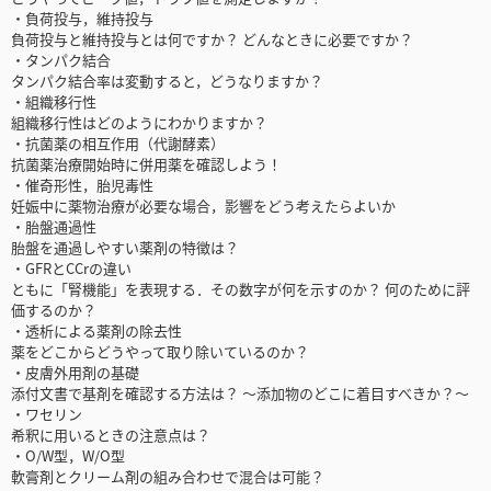
・負荷投与，維持投与
負荷投与と維持投与とは何ですか？ どんなときに必要ですか？
・タンパク結合
タンパク結合率は変動すると，どうなりますか？
・組織移行性
組織移行性はどのようにわかりますか？
・抗菌薬の相互作用（代謝酵素）
抗菌薬治療開始時に併用薬を確認しよう！
・催奇形性，胎児毒性
妊娠中に薬物治療が必要な場合，影響をどう考えたらよいか
・胎盤通過性
胎盤を通過しやすい薬剤の特徴は？
・GFRとCCrの違い
ともに「腎機能」を表現する．その数字が何を示すのか？ 何のために評
価するのか？
・透析による薬剤の除去性
薬をどこからどうやって取り除いているのか？
・皮膚外用剤の基礎
添付文書で基剤を確認する方法は？ ～添加物のどこに着目すべきか？～
・ワセリン
希釈に用いるときの注意点は？
・O/W型，W/O型
軟膏剤とクリーム剤の組み合わせで混合は可能？