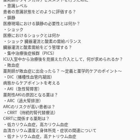
・意識レベル
患者の意識状態をどのように評価する？
・鎮静
医療現場における鎮静の必要性とは何か？
・ショック
医療におけるショックとは何か
・ショック 臓器灌流と酸素の需給バランス
臓器灌流と酸素需給をどう管理する？
・集中治療後症候群（PICS）
ICU入室中から治療後を見据えた介入として，何が求められるか？
・敗血症
薬剤師が敗血症に出会ったら？ ～定義と薬学的ケアのポイント～
・DIC（播種性血管内凝固）
病態からケアポイントを考える
・AKI（急性腎障害）
薬剤性AKIの原因となる薬は？
・ARC（過大腎排泄）
ARCのリスクが高い患者は？
・CRRT（持続的腎代替療法）
CRRTに関係する薬剤は？
・低カリウム血症，高カリウム血症
血清カリウム濃度と身体所見・症状の関連について
・低ナトリウム血症，高ナトリウム血症