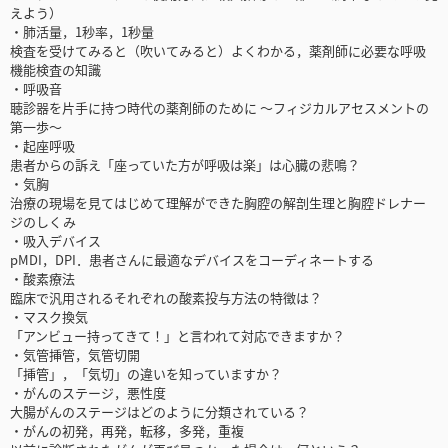
えよう）
・肺活量，1秒率，1秒量
検査を受けてみると（吹いてみると）よくわかる，薬剤師に必要な呼吸
機能検査の知識
・呼吸音
聴診器を片手に持つ時代の薬剤師のために ～フィジカルアセスメントの
第一歩～
・起座呼吸
患者からの訴え「座っていた方が呼吸は楽」は心臓の悲鳴？
・気胸
治療の現場を見てはじめて理解ができた胸腔の解剖生理と胸腔ドレナー
ジのしくみ
・吸入デバイス
pMDI，DPI．患者さんに最適なデバイスをコーディネートする
・酸素療法
臨床で汎用されるそれぞれの酸素投与方法の特徴は？
・マスク換気
「アンビュー持ってきて！」と言われて対応できますか？
・気管挿管，気管切開
「挿管」，「気切」の違いを知っていますか？
・がんのステージ，悪性度
大腸がんのステージはどのように分類されている？
・がんの初発，再発，転移，多発，重複