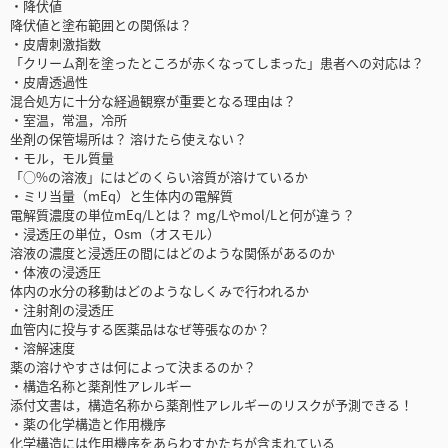
・降伏値
降伏値と塗布範囲との関係は？
・皮膚刺激指数
「クリーム剤を塗ったところが赤くなってしまった」患者への対応は？
・皮膚透過性
混合処方に十分な経過観察が重要となる理由は？
・室温，常温，冷所
坐剤の保管場所は？ 溶けたら使えない？
・モル，モル質量
「○%の溶液」にはどのくらい溶質が溶けているか
・ミリ当量（mEq）と生体内の電解質
電解質濃度の単位mEq/Lとは？ mg/Lやmol/Lと何が違う？
・浸透圧の単位，Osm（オスモル）
溶液の濃度と浸透圧の間にはどのような関係があるのか
・体液の浸透圧
体内の水分の移動はどのようなしくみで行われるか
・注射剤の浸透圧
血管内に投与する医薬品はなぜ等張なのか？
・溶解速度
薬の溶けやすさは何によって決まるのか？
・構造名称と薬剤性アレルギー
添付文書は，構造名称から薬剤性アレルギーのリスクが予測できる！
・薬の化学構造と作用機序
化学構造には作用機序をあらわすかたちが含まれている