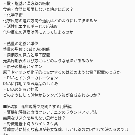
・酸・塩基と漢方薬の吸収
食前・食間に服用しないと絶対にだめ？
・化学平衡
化学反応の進む方向や速度はどのようにして決まるか
・活性化エネルギーと反応速度
化学反応の速度は何によって決まるのか
・熱量の定義と単位
熱量の単位：calとJの関係
・周期表の見方と電子配置
元素周期表の並び方にはどのような意味があるのか
・原子の構造とイオン
原子やイオンが化学的に安定するのはどのような電子配置のときか
・DNAとインターカレーション
DNAに作用する医薬品のしくみ
・DNAの転写と翻訳
どのようにしてDNAからタンパク質が合成されるのか？
■第2部 臨床現場で見聞きする用語編
・腎機能評価と血清クレアチニンのラウンドアップ法
無用なリスクを与えない思考とは？
・腎機能低下時のハイリスク薬
腎障害時に特別な管理が必要な薬．しかし薬の要因だけで決まるのでは
ない