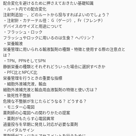
配合変化を避けるために押さえておきたい基礎知識
・ルート内での配合変化
注射剤追加…，どのルートから投与すればよいのでしょう？
・注射針・カテーテル径： G（ゲージ），Fr（フレンチ）
デバイスのサイズと用途について
・フラッシュ・ロック
フラッシュやロックに用いるのは生食？ ヘパリン？
・栄養輸液
栄養管理に用いられる輸液製剤の種類・特徴と使用する際の注意点と
は？
・TPN，PPNそしてSPN
静脈栄養の種類とそれぞれどういった場合に選択すべきか
・PFC比とNPC/C比
栄養管理を行うときの重要な指標
・細胞外液補充液，輸血
細胞外液補充液と輸血用血液製剤の特徴と使い方は？
・致死性不整脈
危険な不整脈が生じたらどうなる？ どうする？
・モニター心電図
薬剤師の心電図への関わりかたの提案
・薬剤がもたらす心電図異常
過量投与を早期に発見し対応が必要な薬剤
・バイタルサイン
薬剤師がフィジカルアセスメントを行うために