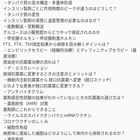
・タンパク質の高次構造・多量体形成
インスリン製剤ごとに作用時間のピークが違うのはどうして？
・タンパク質の変性
インスリン製剤の保管に温度管理が必要なのはなぜ？
・能動輸送・受動輸送
グルコースは小腸管腔からどうやって吸収されるのか
・甲状腺ホルモン・甲状腺刺激ホルモン
FT3，FT4，TSH測定結果から病態を読み解くポイントは？
・エンピリックセラピー（経験的治療）とディフィニティブセラピー（最
適治療）
感染症の抗菌薬治療の流れは？
・デ・エスカレーション
狭域抗菌薬に変更するときの注意点とメリットは？
・静脈内注射抗菌薬から 経口抗菌薬へ変更（経口スイッチ）
どのような患者が経口抗菌薬に変更できる？
・アンチバイオグラム
薬剤感受性試験の結果がわかっていないときの抗菌薬の選び方は？
・薬剤耐性（AMR）対策
薬剤師にこれからできること
・ウイルスのスパイクタンパクとmRNAワクチン
コロナワクチンのしくみ
・細胞性免疫
病原体に感染した細胞はどのようにして体内から排除されるのか？
・液性免疫