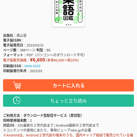
出版社
南山堂
電子版ISBN
電子版発売日
2023/03/31
ページ数
388ページ
判型
B5
フォーマット
PDF（パソコンへのダウンロード不可）
¥6,600
電子版販売価格：
(本体¥6,000＋税10％)
印刷版ISSN
0044-0035
印刷版発行年月
2023/03
カートに入れる
ちょっと立ち読み
ご利用方法
ダウンロード型配信サービス（買切型）
同時使用端末数
2
対応OS
iOS最新の２世代前まで / Android最新の２世代前まで
※コンテンツの使用にあたり、専用ビューアisho.jpが必要
※Androidは、Android２世代前の端末のうち、国内キャリア経由で販売されている端