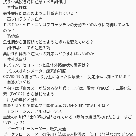
抗うつ薬投与時に注意すべき副作用
・悪性症候群
悪性症候群はどのように判断されている？
・高プロラクチン血症
ドパミン・セロトニンはプロラクチンの分泌をどのように制御している
のか？
・過鎮静
急性期から回復期でどのように処方を変えている？
・副作用としての運動失調
薬原性錐体外路症状への対応はどうすればよいのか
・体外路症状
ドパミン，セロトニンと錐体外路症状の関連は？
・パルスオキシメータ，酸素飽和度
COVID-19の流行でより身近になった医療機器．測定原理は知っている？
・血液ガス分析
目指すは「血ガス」が読める薬剤師！ まずは，酸素（PaO2），二酸化炭
素（PaCO2）からはじめよう
・圧力の単位と分圧
血液ガス分析で酸素や二酸化炭素の分圧を測定する目的は？
・アシドーシス，アルカローシス
血液のpHは7.4±0.05に維持されている（瞬時の緩衝系のはたらき，すご
いでしょ？）
・ピークフローメーター，吸気流速
ピークフローメーターの使用方法は吸入指導の一部！（簡単なのでぜひ覚