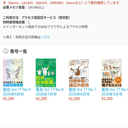
末（Xperia、GALAXY、AQUOS、ARROWS、Nexusなど）にて動作確認しています
必要メモリ容量
100 MB以上
ご利用方法
アクセス型配信サービス（買切型）
同時使用端末数
1
※インターネット経由でのWEBブラウザによるアクセス参照
※導入・利用方法の詳細は
こちら
巻号一覧
薬局 Vol.77 No.9
薬局 Vol.77 No.8
薬局 Vol.77 No.7
薬局 Vol.77 No.
2026年8月号
2026年7月号
2026年6月号
2026年5月号
¥2,200
¥2,200
¥2,200
¥2,200