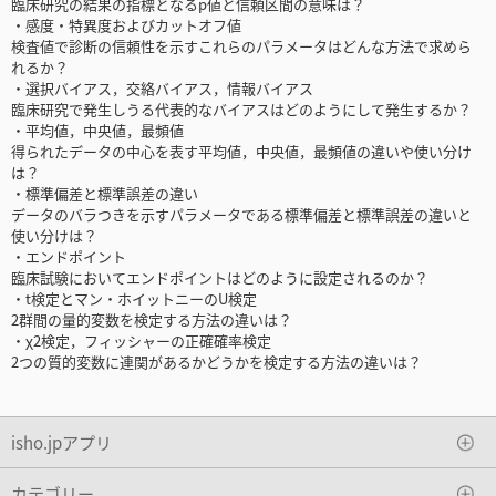
臨床研究の結果の指標となるp値と信頼区間の意味は？
・感度・特異度およびカットオフ値
検査値で診断の信頼性を示すこれらのパラメータはどんな方法で求めら
れるか？
・選択バイアス，交絡バイアス，情報バイアス
臨床研究で発生しうる代表的なバイアスはどのようにして発生するか？
・平均値，中央値，最頻値
得られたデータの中心を表す平均値，中央値，最頻値の違いや使い分け
は？
・標準偏差と標準誤差の違い
データのバラつきを示すパラメータである標準偏差と標準誤差の違いと
使い分けは？
・エンドポイント
臨床試験においてエンドポイントはどのように設定されるのか？
・t検定とマン・ホイットニーのU検定
2群間の量的変数を検定する方法の違いは？
・χ2検定，フィッシャーの正確確率検定
2つの質的変数に連関があるかどうかを検定する方法の違いは？
isho.jpアプリ
カテゴリー