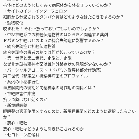
抗体はどのようなしくみで病原体から体を守っているのか？
・サイトカイン，インターフェロン
細胞から分泌されるタンパク質はどのようなはたらきをするのか？
・動物咬傷
咬まれた！ それ…放っておいてもよいのでしょうか？
・中枢神経系での神経伝達物質のはたらきと関連する薬剤
ドパミン神経はどのように統合失調症に影響するのか？
・統合失調症と神経伝達物質
統合失調症の患者の脳では何が起こっているのか？
・第一世代と第二世代，定型と非定型
なぜ非定型抗精神病薬は錐体外路症状の発現が少ないのか？
・パーシャルアゴニスト（ドパミン受容体部分作動薬）
第二世代（非定型）抗精神病薬のプロファイル
・薬剤の中枢移行性
血液脳関門の役割と向精神薬の副作用の関係とは？
・神経障害性疼痛
抗うつ薬はなぜ効くのか
・新規睡眠薬
睡眠薬の適正使用をするために，新規睡眠薬をどのように選択したらよい
か？
・悪心・嘔吐
悪心・嘔吐はどのように引き起こされるのか
・セロトニン症候群