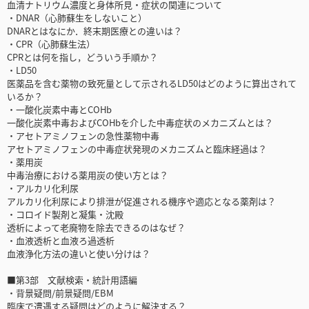
血清ナトリウム濃度と身体所見・症状の関連について
・DNAR（心肺蘇生をしないこと）
DNARとはなにか．終末期医療との違いは？
・CPR（心肺蘇生法）
CPRとは何を指し，どういう手順か？
・LD50
医薬品を含む薬物の致死量として示されるLD50はどのように算出されて
いるか？
・一酸化炭素中毒とCOHb
一酸化炭素中毒およびCOHbを介した中毒症状のメカニズムとは？
・アセトアミノフェンの急性薬物中毒
アセトアミノフェンの中毒症状発現のメカニズムと臨床経過は？
・薬用炭
中毒治療における薬用炭の使い方とは？
・アルカリ化利尿
アルカリ化利尿により排泄が促進される機序や適応となる薬剤は？
・コロイド製剤と凝集・沈殿
透析によって老廃物を除去できるのはなぜ？
・血液透析と血液ろ過透析
血液浄化方法の違いと使い分けは？
■第3部 文献検索・統計用語編
・背景疑問/前景疑問/EBM
臨床で遭遇する疑問はどのように解決する？