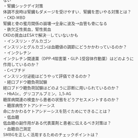
・腎臓シックデイ対策
体調不良時は腎臓もダメージを受けやすい．腎臓を思いやる対策とは？
・CKD-MBD
腎臓と骨の蜜月関係の崩壊→全身に波及→血管も骨になる
・鉄欠乏性貧血，腎性貧血
CKDの貧血はESAで解決…していないかも
・インスリン・グルカゴン
インスリンとグルカゴンは血糖値の調節にどうかかわっているのか？
・インクレチン
インクレチン関連薬（DPP-4阻害薬・GLP-1受容体作動薬）はどのように
作用しているのか？
・Cペプチド
インスリン分泌能はどうやって評価できるのか？
・経口ブドウ糖負荷試験
経口ブドウ糖負荷試験はどのように診断に用いられているのか？
・HbA1c，グリコアルブミン，1,5-AG
糖尿病関連の検査から患者の状態をどうアセスメントするのか？
・糖尿病性ケトアシドーシス
命にかかわるケトアシドーシスを防ぐためにできることは？
・低血糖
低血糖の副作用がある代表薬剤と患者に伝えるべき対策は？
・血糖自己測定
SMBGを正しく活用するためのチェックポイントは？