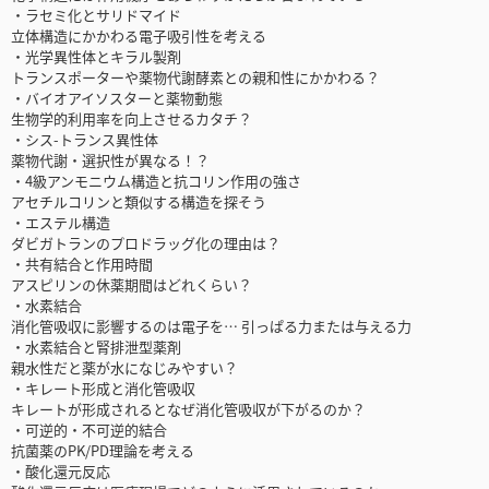
・ラセミ化とサリドマイド
立体構造にかかわる電子吸引性を考える
・光学異性体とキラル製剤
トランスポーターや薬物代謝酵素との親和性にかかわる？
・バイオアイソスターと薬物動態
生物学的利用率を向上させるカタチ？
・シス-トランス異性体
薬物代謝・選択性が異なる！？
・4級アンモニウム構造と抗コリン作用の強さ
アセチルコリンと類似する構造を探そう
・エステル構造
ダビガトランのプロドラッグ化の理由は？
・共有結合と作用時間
アスピリンの休薬期間はどれくらい？
・水素結合
消化管吸収に影響するのは電子を… 引っぱる力または与える力
・水素結合と腎排泄型薬剤
親水性だと薬が水になじみやすい？
・キレート形成と消化管吸収
キレートが形成されるとなぜ消化管吸収が下がるのか？
・可逆的・不可逆的結合
抗菌薬のPK/PD理論を考える
・酸化還元反応