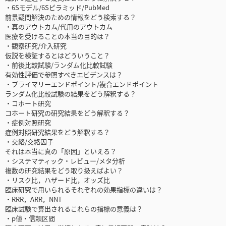
・6Sモデル/6Sピラミッド/PubMed
前景疑問解決のための情報をどう検索する？
・真のアウトカム/代用のアウトカム
医療を受けることの本当の目的は？
・観察研究/介入研究
仮説を検証するとはどういうこと？
・前後比較試験/ランダム化比較試験
有効性評価で参照すべきエビデンスは？
・プライマリーエンドポイント/複合エンドポイント
ランダム化比較試験の結果をどう解釈する？
・コホート研究
コホート研究の研究結果をどう解釈する？
・症例対照研究
症例対照研究結果をどう解釈する？
・交絡/交絡因子
それは本当に真の「原因」といえる？
・システマティック・レビュー/メタ分析
複数の研究結果をどう取り扱えばよい？
・リスク比，ハザード比，オッズ比
臨床研究で用いられるそれぞれの効果指標の違いは？
・RRR，ARR，NNT
臨床試験で算出されるこれらの指標の意義は？
・p値・信頼区間