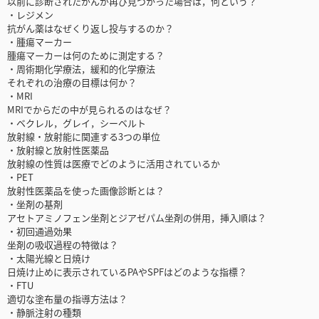
以前に診断されたがんが再び見つかった場合は，何という？
・レジメン
抗がん薬はなぜくり返し投与するのか？
・腫瘍マーカー
腫瘍マーカーは何のために測定する？
・周術期化学療法，緩和的化学療法
それぞれの治療の目標は何か？
・MRI
MRIでからだの中が見られるのはなぜ？
・ベクレル，グレイ，シーベルト
放射線・放射能に関連する3つの単位
・放射線と放射性医薬品
放射線の性質は医療でどのように活用されているか
・PET
放射性医薬品を使った画像診断とは？
・坐剤の基剤
アセトアミノフェン坐剤とジアゼパム坐剤の併用，挿入順は？
・初回通過効果
坐剤の吸収過程の特徴は？
・太陽光線と日焼け
日焼け止めに表示されているPAやSPFはどのような指標？
・FTU
適切な塗布量の指導方法は？
・静脈注射の種類