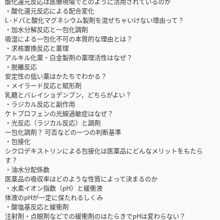
酸化還元反応は医療現場でどのように活用されているのか
・酸化還元反応による配合変化
L -ドパと酸化マグネシウム製剤を混ぜちゃいけない理由って？
・加水分解反応と一包化調剤
吸湿による一包化不可の本質的な理由とは？
・求核置換反応と薬理
アルキル化薬・白金製剤の薬理活性はなぜ？
・脱離反応
安定性の低い薬はかたちでわかる？
・メイラード反応と賦形剤
乳糖とバレイショデンプン，どちらがよい？
・ラジカル反応と副作用
ケトプロフェンの光線過敏症はなぜ？
・光反応（ラジカル反応）と調剤
一包化調剤？ 可否などの一つの判断基準
・包接化
シクロデキストリンによる包接化は医薬品にどんなメリットをもたら
す？
・油水分配係数
医薬品の吸収率はどのような性質によって決まるのか
・水素イオン指数（pH）と緩衝液
体液のpHが一定に保たれるしくみ
・酸塩基反応と緩衝剤
注射剤・点眼剤などでの緩衝剤のはたらきでpHは変わらない？