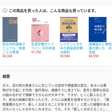
この商品を買った人は、こんな商品も買っています。
総合内科病棟マ
乳癌診療ガイド
レジデントのた
病棟指示と頻用
ニュアル 疾患
ライン 2026年版
めの感染症診療
薬の使い方 決
ごとの管理
¥7,700
の鉄則
定版
¥6,160
¥5,940
¥4,950
概要
日々，目の前の患者さんに生じている症状や検査値の変化，あるいは薬
剤が引き起こす作用・副作用は，複雑そうに見えても，意外と簡単な反応
の組み合わせで理解できるものが大半です．ですが，とくに新人のとき
や，担当の病棟が変わったとき，さらには後輩を指導するときなど，「薬
剤業務のなかで，新しくおぼえることが多すぎる！」と思った経験がある
方もいらっしゃるかもしれません．でも，その「新しくおぼえること」，