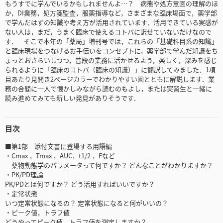
もうすでに学んでいるかもしれませんよ…？ 病態や処方意図の理解のほ
か，DI業務，処方箋監査，服薬指導など，さまざまな臨床場面で，薬学部
で学んだはずの知識や考え方が活用されています．活用できている実感が
ない人は，まだ，うまく臨床で使えるコトバに訳せていないだけなので
す． そこで本年の「薬局」増刊号では，これらの「基礎科目系の知識」
と臨床現場をつなげるお手伝いをコンセプトに，薬学部で学んだ知識をち
ょっとおさらいしつつ，普段の業務に活かせるよう，楽しく，深みを感じ
られるように「臨床のコトバ（臨床の知識）」に翻訳してみました．1項
目あたり見開き2ページカラーでわかりやすい図とともに解説します．業
務の合間に一人で懐かしみながら読むのもよし，または実習生と一緒に
読み進めてみても新しい発見がありそうです．
目次
■第1部 添付文書に登場する用語編
・Cmax ，Tmax ，AUC，t1/2 ，Fなど
薬物動態学のパラメータって何ですか？ どんなことがわかりますか？
・PK/PD理論
PK/PDとは何ですか？ どう活用すればいいですか？
・定常状態
いつ定常状態になるの？ 定常状態になると何がいいの？
・ピーク値，トラフ値
どうやってピーク値，トラフ値を測定しますか？