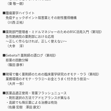
（東 敬一朗）
■腫瘍薬学ハイライト
免疫チェックポイント阻害薬とその耐性獲得機構
（川西 正祐）
■薬剤部門管理者・ミドルマネジャーのためのBSC活用入門〈第5回〉
急性期病院の薬剤部における応用
～正しく作らなければ，正しく使えない～
（大幸 淳）
■Gebaita?! 薬剤師の語ログ〈第8回〉
拒薬の因数分解
（篠田 康孝）
■現場で働く薬剤師のための臨床薬学研究のオモテ・ウラ〈第8回〉
業務環境のオモテ・ウラ②〜お金とうまく付き合う技法〜
（大井 一弥）
■医薬品適正使用・育薬フラッシュニュース
・剤形選択の方法でアドヒアランスが異なる
・高齢でも降圧薬による治療は有効
（佐藤 宏樹 澤田 康文）