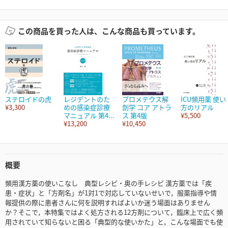
この商品を買った人は、こんな商品も買っています。
ステロイドの虎
レジデントのた
プロメテウス解
ICU頻用薬 使い
¥3,300
めの感染症診療
剖学 コア アトラ
方のリアル
マニュアル 第4...
ス 第4版
¥5,500
¥13,200
¥10,450
概要
頻用漢方薬の使いこなし 典型レシピ・奥の手レシピ 漢方薬では「疾
患・症状」と「方剤名」が1対1で対応していないせいで，服薬指導や情
報提供の際に患者さんに何を説明すればよいか迷う場面はありません
か？そこで，本特集ではよく処方される12方剤について，臨床上で広く頻
用されていて知らないと困る「典型的な使いかた」と，こんな場面でも使