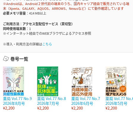
※Androidは、Android２世代前の端末のうち、国内キャリア経由で販売されている端
末（Xperia、GALAXY、AQUOS、ARROWS、Nexusなど）にて動作確認しています
必要メモリ容量
414 MB以上
ご利用方法
アクセス型配信サービス（買切型）
同時使用端末数
1
※インターネット経由でのWEBブラウザによるアクセス参照
※導入・利用方法の詳細は
こちら
巻号一覧
薬局 Vol.77 No.9
薬局 Vol.77 No.8
薬局 Vol.77 No.7
薬局 Vol.77 No.
2026年8月号
2026年7月号
2026年6月号
2026年5月号
¥2,200
¥2,200
¥2,200
¥2,200