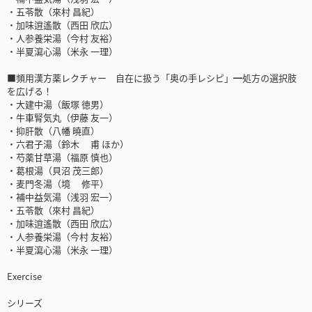
・五苓散（來村 昌紀）
・加味逍遙散（西田 欣広）
・人参養栄湯（今村 友裕）
・半夏瀉心湯（米永 一理）
■頻用漢方薬レクチャー 自在に扱う「奥の手レシピ」━処方の選択肢
を広げる！
・大建中湯（飯塚 徳男）
・牛車腎気丸（伊藤 友一）
・抑肝散（八幡 曉直）
・六君子湯（鈴木 甫 ほか）
・芍薬甘草湯（福原 慎也）
・葛根湯（貝沼 茂三郎）
・麦門冬湯（境 修平）
・補中益気湯（浅羽 宏一）
・五苓散（來村 昌紀）
・加味逍遙散（西田 欣広）
・人参養栄湯（今村 友裕）
・半夏瀉心湯（米永 一理）
Exercise
シリーズ