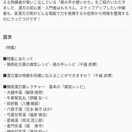
える熟練者が使いこなしている「奥の手の使いかた」をご紹介いただき
ました．漢方の初心者・入門者はもちろん，ステップアップしたい中級
者も，各漢方方剤がどんな場面で力を発揮するか症例から特徴を整理する
のにうってつけです！
目次
（特集）
■特集にあたって
・頻用処方薬の典型レシピ・奥の手レシピ（千福 貞博）
■漢方薬の特徴を的確に伝えることができますか？（千福 貞博）
■頻用漢方薬レクチャー 基本の「典型レシピ」
・大建中湯（飯塚 徳男）
・牛車腎気丸（伊藤 友一）
・抑肝散（八幡 曉直）
・六君子湯（志水 倫子 ほか）
・芍薬甘草湯（福原 慎也）
・葛根湯（貝沼 茂三郎）
・麦門冬湯（境 修平）
・補中益気湯（浅羽 宏一）