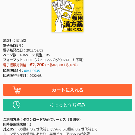
出版社
南山堂
電子版ISBN
電子版発売日
2022/08/05
ページ数
160ページ
判型
B5
フォーマット
PDF（パソコンへのダウンロード不可）
¥2,200
電子版販売価格：
(本体¥2,000＋税10％)
印刷版ISSN
0044-0035
印刷版発行年月
2022/08
カートに入れる
ちょっと立ち読み
ご利用方法
ダウンロード型配信サービス（買切型）
同時使用端末数
2
対応OS
iOS最新の２世代前まで / Android最新の２世代前まで
※コンテンツの使用にあたり、専用ビューアisho.jpが必要