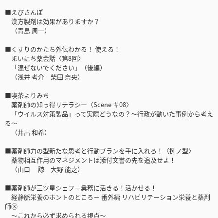
■えびさんぽ
漢方製剤は効果がありますか？
（青島 周一）
■くすりのかたち外伝わかる！ 使える！
まいにち薬会話〈第8回〉
「混ぜないでください」（後編）
（浅井 考介 柴田 奈央）
■喫茶よりみち
薬剤師の知っ得リテラシー〈Scene ＃08〉
「ウイルス対策製品」って実際どうなの？～行政が動いた事例から考え
る～
（井出 和希）
■薬剤師力の型新たな思考と行動プランを手に入れろ！〈捌ノ型〉
薬物相互作用のマネジメントは添付文書の先を追及せよ！
（山口 諒 大野 能之）
■薬剤師が三ツ星シェフ－業務に活きる！活かせる！
経静脈栄養のホントのところ－ 番外編 リハビリテーション栄養と薬剤
師③
〜これから必ず求められる視点〜