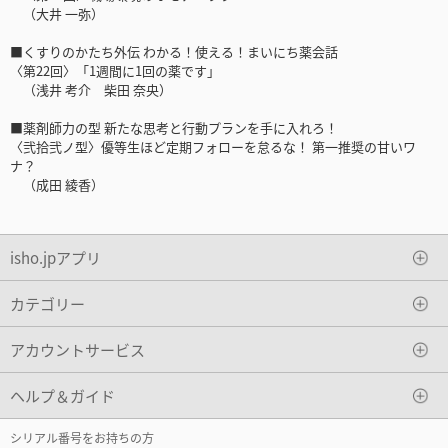
（大井 一弥）
■くすりのかたち外伝 わかる！使える！まいにち薬会話
〈第22回〉「1週間に1回の薬です」
（浅井 考介 柴田 奈央）
■薬剤師力の型 新たな思考と行動プランを手に入れろ！
〈弐拾弐ノ型〉優等生ほど定期フォローを怠るな！ 第一推奨の甘いワ
ナ？
（成田 綾香）
isho.jpアプリ
カテゴリー
アカウントサービス
ヘルプ＆ガイド
シリアル番号をお持ちの方