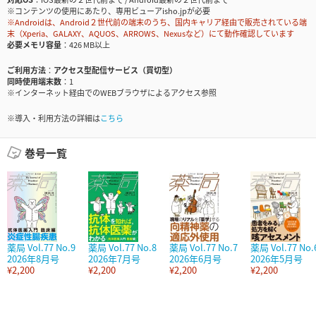
※コンテンツの使用にあたり、専用ビューアisho.jpが必要
※Androidは、Android２世代前の端末のうち、国内キャリア経由で販売されている端
末（Xperia、GALAXY、AQUOS、ARROWS、Nexusなど）にて動作確認しています
必要メモリ容量
426 MB以上
ご利用方法
アクセス型配信サービス（買切型）
同時使用端末数
1
※インターネット経由でのWEBブラウザによるアクセス参照
※導入・利用方法の詳細は
こちら
巻号一覧
薬局 Vol.77 No.9
薬局 Vol.77 No.8
薬局 Vol.77 No.7
薬局 Vol.77 No.
2026年8月号
2026年7月号
2026年6月号
2026年5月号
¥2,200
¥2,200
¥2,200
¥2,200