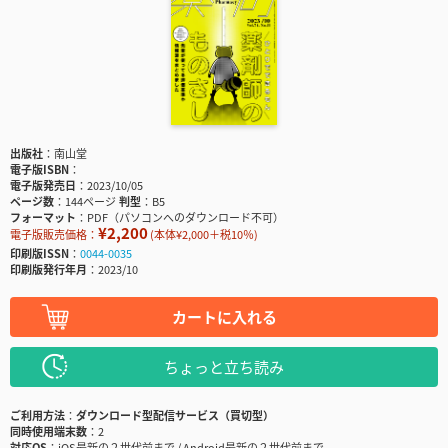
出版社
南山堂
電子版ISBN
電子版発売日
2023/10/05
ページ数
144ページ
判型
B5
フォーマット
PDF（パソコンへのダウンロード不可）
¥2,200
電子版販売価格：
(本体¥2,000＋税10％)
印刷版ISSN
0044-0035
印刷版発行年月
2023/10
カートに入れる
ちょっと立ち読み
ご利用方法
ダウンロード型配信サービス（買切型）
同時使用端末数
2
対応OS
iOS最新の２世代前まで / Android最新の２世代前まで