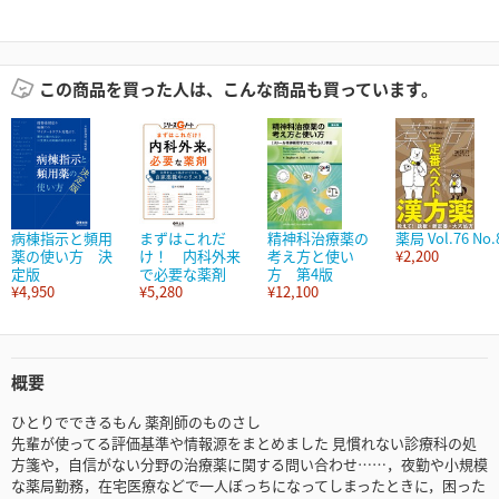
この商品を買った人は、こんな商品も買っています。
病棟指示と頻用
まずはこれだ
精神科治療薬の
薬局 Vol.76 No.
薬の使い方 決
け！ 内科外来
考え方と使い
¥2,200
定版
で必要な薬剤
方 第4版
¥4,950
¥5,280
¥12,100
概要
ひとりでできるもん 薬剤師のものさし
先輩が使ってる評価基準や情報源をまとめました 見慣れない診療科の処
方箋や，自信がない分野の治療薬に関する問い合わせ……，夜勤や小規模
な薬局勤務，在宅医療などで一人ぼっちになってしまったときに，困った