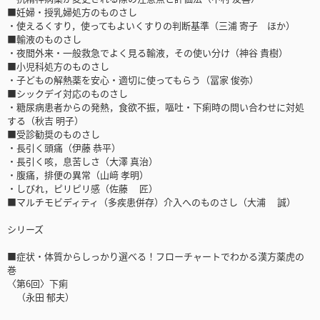
■妊婦・授乳婦処方のものさし
・使えるくすり，使ってもよいくすりの判断基準（三浦 寄子 ほか）
■輸液のものさし
・夜間外来・一般救急でよく見る輸液，その使い分け（神谷 貴樹）
■小児科処方のものさし
・子どもの解熱薬を安心・適切に使ってもらう（冨家 俊弥）
■シックデイ対応のものさし
・糖尿病患者からの発熱，食欲不振，嘔吐・下痢時の問い合わせに対処
する（秋吉 明子）
■受診勧奨のものさし
・長引く頭痛（伊藤 恭平）
・長引く咳，息苦しさ（大澤 真治）
・腹痛，排便の異常（山﨑 孝明）
・しびれ，ピリピリ感（佐藤 匠）
■マルチモビディティ（多疾患併存）介入へのものさし（大浦 誠）
シリーズ
■症状・体質からしっかり選べる！フローチャートでわかる漢方薬虎の
巻
〈第6回〉下痢
（永田 郁夫）