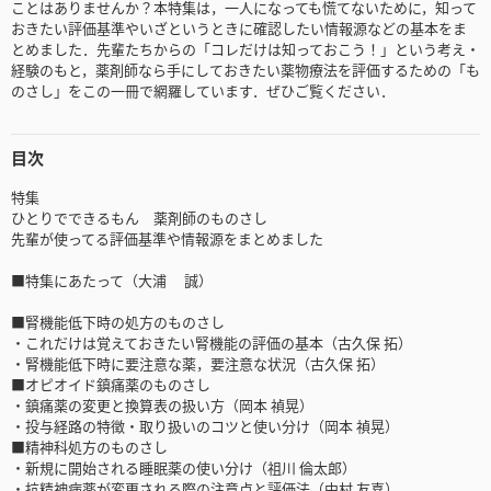
ことはありませんか？本特集は，一人になっても慌てないために，知って
おきたい評価基準やいざというときに確認したい情報源などの基本をま
とめました．先輩たちからの「コレだけは知っておこう！」という考え・
経験のもと，薬剤師なら手にしておきたい薬物療法を評価するための「も
のさし」をこの一冊で網羅しています．ぜひご覧ください．
目次
特集
ひとりでできるもん 薬剤師のものさし
先輩が使ってる評価基準や情報源をまとめました
■特集にあたって（大浦 誠）
■腎機能低下時の処方のものさし
・これだけは覚えておきたい腎機能の評価の基本（古久保 拓）
・腎機能低下時に要注意な薬，要注意な状況（古久保 拓）
■オピオイド鎮痛薬のものさし
・鎮痛薬の変更と換算表の扱い方（岡本 禎晃）
・投与経路の特徴・取り扱いのコツと使い分け（岡本 禎晃）
■精神科処方のものさし
・新規に開始される睡眠薬の使い分け（祖川 倫太郎）
・抗精神病薬が変更される際の注意点と評価法（中村 友喜）