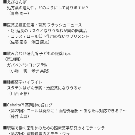
■えびさんぽ
処方薬の適切性，どのようにして測りますか？
（青島 周一）
■医薬品適正使用・育薬 フラッシュニュース
・QT延⻑のリスクとなりうるわが国の医薬品
・コレステロール低下作⽤のないサプリメント
（佐藤 宏樹 澤田 康文）
■飲み合わせ研究所 子どもの服薬Tips
〈第10回〉
ガバペン®シロップ 5％
（小嶋 純 米子 真記）
■腫瘍薬学ハイライト
スタチンはがん予防・治療薬になりうるか
（川西 正祐）
■Gebaita?! 薬剤師の語ログ
〈第22回〉コールは突然に！ 血管外漏出 〜あなたは対応できる？〜
（藤井 宏典）
■現場で働く薬剤師のための臨床薬学研究のオモテ・ウラ
〈第22回〉職場環境のオモテ・ウラ