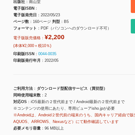
出版社
南山堂
電子版ISBN
電子版発売日
2022/05/23
ページ数
160ページ
判型
B5
フォーマット
PDF（パソコンへのダウンロード不可）
¥2,200
電子版販売価格：
(本体¥2,000＋税10％)
印刷版ISSN
0044-0035
印刷版発行年月
2022/05
ご利用方法
ダウンロード型配信サービス（買切型）
同時使用端末数
2
対応OS
iOS最新の２世代前まで / Android最新の２世代前まで
※コンテンツの使用にあたり、専用ビューアisho.jpが必要
※Androidは、Android２世代前の端末のうち、国内キャリア経由で販
AQUOS、ARROWS、Nexusなど）にて動作確認しています
必要メモリ容量
96 MB以上