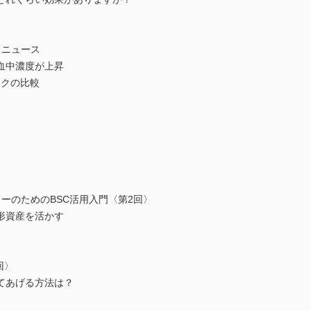
ュニュース
血中濃度が上昇
スクの比較
ーのためのBSC活用入門〈第2回〉
形資産を活かす
回〉
てあげる方法は？