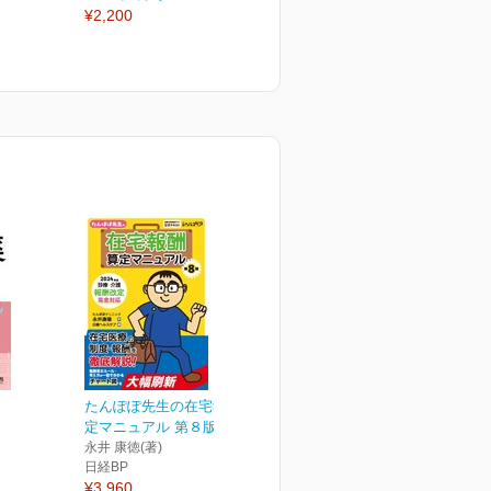
¥2,200
¥3,850
¥
たんぽぽ先生の在宅報酬算
定マニュアル 第８版 20...
永井 康徳(著)
日経BP
¥3,960