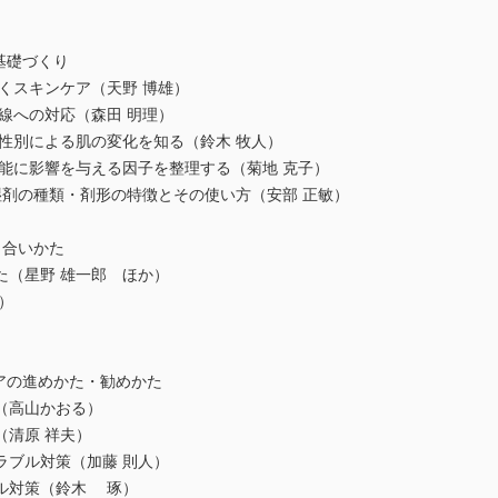
基礎づくり
くスキンケア（天野 博雄）
線への対応（森田 明理）
性別による肌の変化を知る（鈴木 牧人）
能に影響を与える因子を整理する（菊地 克子）
湿剤の種類・剤形の特徴とその使い方（安部 正敏）
き合いかた
た（星野 雄一郎 ほか）
）
アの進めかた・勧めかた
（高山かおる）
（清原 祥夫）
ラブル対策（加藤 則人）
ル対策（鈴木 琢）