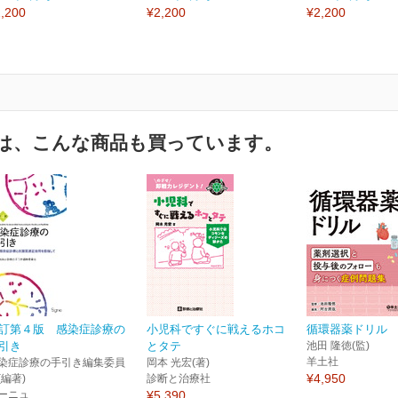
,200
¥2,200
¥2,200
は、こんな商品も買っています。
訂第４版 感染症診療の
小児科ですぐに戦えるホコ
循環器薬ドリル
引き
とタテ
池田 隆徳(監)
羊土社
染症診療の手引き編集委員
岡本 光宏(著)
¥4,950
(編著)
診断と治療社
ーニュ
¥5,390