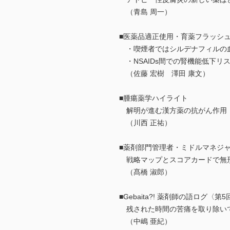
（青島 周一）
■医薬品適正使用・育薬フラッシ
・喫煙者ではシルデナフィルの
・NSAIDs間での腎機能低下リ
（佐藤 宏樹 澤田 康文）
■腫瘍薬学ハイライト
解明が進む漢方薬の抗がん作用
（川西 正祐）
■薬剤部門管理者・ミドルマネジャ
戦略マップとスコアカードで無
（髙橋 淑郎）
■Gebaita?! 薬剤師の語ログ〈第5
残された時間の苦痛を取り除い
（中嶋 亜紀）