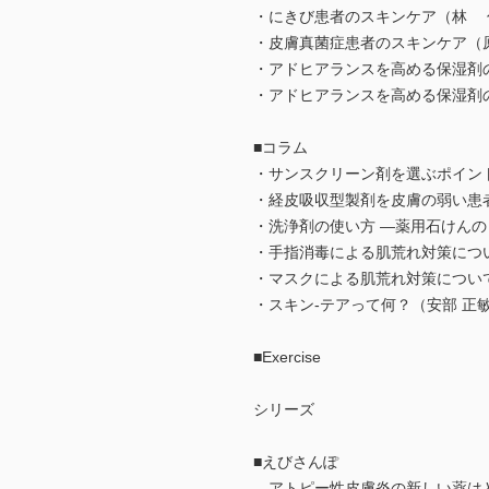
・にきび患者のスキンケア（林 
・皮膚真菌症患者のスキンケア（
・アドヒアランスを高める保湿剤
・アドヒアランスを高める保湿剤
■コラム
・サンスクリーン剤を選ぶポイン
・経皮吸収型製剤を皮膚の弱い患
・洗浄剤の使い方 ―薬用石けん
・手指消毒による肌荒れ対策につ
・マスクによる肌荒れ対策につい
・スキン-テアって何？（安部 正
■Exercise
シリーズ
■えびさんぽ
アトピー性皮膚炎の新しい薬は