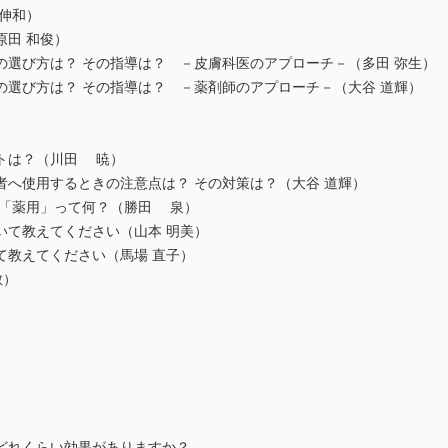
伸和）
原田 和俊）
の選び方は？ その指導は？ －皮膚科医のアプローチ－（多田 弥生）
の選び方は？ その指導は？ －薬剤師のアプローチ－（大谷 道輝）
トは？（川田 暁）
者へ使用するときの注意点は？ その対策は？（大谷 道輝）
の「薬用」って何？（勝田 泉）
いて教えてください（山本 明美）
て教えてください（馬場 直子）
敏）
どれくらい効果がありますか？