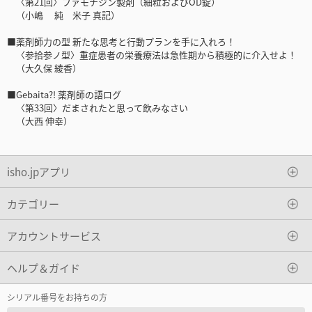
〈第21回〉ファモチジン製剤（細粒およびOD錠）
（小嶋 純 米子 真記）
■薬剤師力の型 新たな思考と行動プランを手に入れろ！
〈参拾参ノ型〉重症患者の栄養療法は急性期から積極的に介入せよ！
（大久保 綾香）
■Gebaita?! 薬剤師の語ログ
〈第33回〉だまされたと思って飲みなさい
（大西 伸幸）
isho.jpアプリ
カテゴリー
アカウントサービス
ヘルプ＆ガイド
シリアル番号をお持ちの方