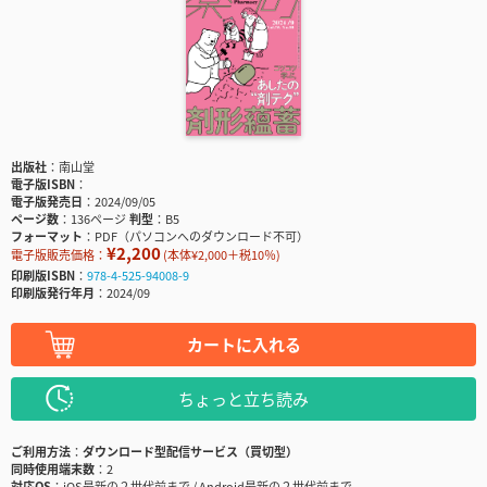
出版社
南山堂
電子版ISBN
電子版発売日
2024/09/05
ページ数
136ページ
判型
B5
フォーマット
PDF（パソコンへのダウンロード不可）
¥2,200
電子版販売価格：
(本体¥2,000＋税10％)
印刷版ISBN
978-4-525-94008-9
印刷版発行年月
2024/09
カートに入れる
ちょっと立ち読み
ご利用方法
ダウンロード型配信サービス（買切型）
同時使用端末数
2
対応OS
iOS最新の２世代前まで / Android最新の２世代前まで