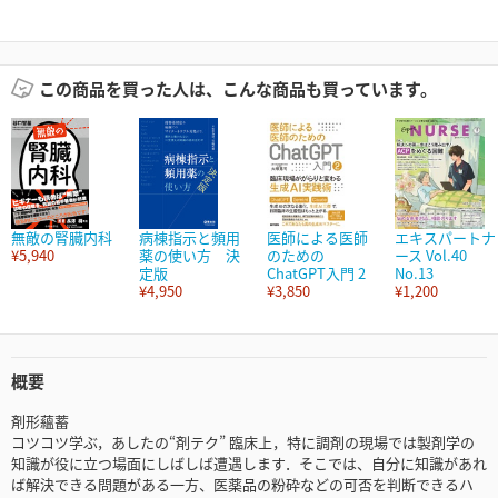
この商品を買った人は、こんな商品も買っています。
無敵の腎臓内科
病棟指示と頻用
医師による医師
エキスパートナ
¥5,940
薬の使い方 決
のための
ース Vol.40
定版
ChatGPT入門 2
No.13
¥4,950
¥3,850
¥1,200
概要
剤形蘊蓄
コツコツ学ぶ，あしたの“剤テク” 臨床上，特に調剤の現場では製剤学の
知識が役に立つ場面にしばしば遭遇します．そこでは、自分に知識があれ
ば解決できる問題がある一方、医薬品の粉砕などの可否を判断できるハ