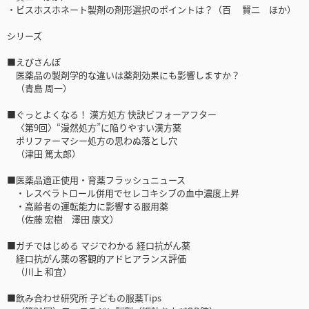
・ビスホスホネート製剤の剤形選択のポイントは？（百 賢二 ほか）
シリーズ
■えびさんぽ
医薬品の製剤学的な違いは薬剤効果にも影響しますか？
（青島 周一）
■ぐっとよくなる！ 漢方処方 快訣ビフォーアフター
〈第9回〉“漫然処方”に陥りやすい漢方薬
ポリファーマシー処方の思わぬ落とし穴
（津田 篤太郎）
■医薬品適正使用・育薬フラッシュニュース
・レスベラトロール併⽤でセレコキシブの⾎中濃度上昇
・⾼齢者の運転能⼒に影響する服⽤薬
（佐藤 宏樹 澤田 康文）
■ガチではじめる マジでわかる 経口抗がん薬
経口抗がん薬の客観的アドヒアランス評価
（川上 和宜）
■飲み合わせ研究所 子どもの服薬Tips