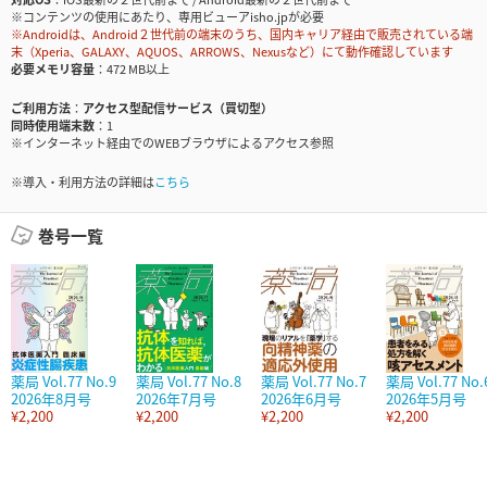
※コンテンツの使用にあたり、専用ビューアisho.jpが必要
※Androidは、Android２世代前の端末のうち、国内キャリア経由で販売されている端
末（Xperia、GALAXY、AQUOS、ARROWS、Nexusなど）にて動作確認しています
必要メモリ容量
472 MB以上
ご利用方法
アクセス型配信サービス（買切型）
同時使用端末数
1
※インターネット経由でのWEBブラウザによるアクセス参照
※導入・利用方法の詳細は
こちら
巻号一覧
薬局 Vol.77 No.9
薬局 Vol.77 No.8
薬局 Vol.77 No.7
薬局 Vol.77 No.
2026年8月号
2026年7月号
2026年6月号
2026年5月号
¥2,200
¥2,200
¥2,200
¥2,200