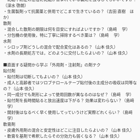
（深水 啓朗）
・生菌製剤って抗菌薬と併用でどこまで生きているの？（吉田 直樹 ほ
か）
散剤
・混合した散剤の期限は何を目安にすればよいですか？（島﨑 学）
・分包機の使用後，特に丁寧に掃除するべき薬は？（島﨑 学）
水剤
・シロップ剤どうしの混合で配合変化はあるの？（山本 佳久）
・水剤の長期処方では，どのように交付したらよいの？（山本 佳久）
■直面する疑問から学ぶ「外用剤・注射剤」の剤テク
貼付剤
・貼付剤は切断してもよいの？（山本 佳久）
・成人と高齢者ではツロブテロールテープ貼付後の主成分の吸収は同等な
の？（山本 佳久）
・同一成分でも剤形によって使用回数が異なるのはなぜ？（島﨑 学）
・貼付剤を長時間貼ると放出速度は下がる？ 効果は変わらない？（島﨑
学）
・開封後はなるべく早く使用してっていうけど実際どれくらい？（島﨑
学）
軟膏剤
・皮膚外用剤の混合と安定性はどこに注目したらよいの？（山本 佳久）
・軟膏を基剤で希釈したらその分効力も弱くなる？（山本 佳久）