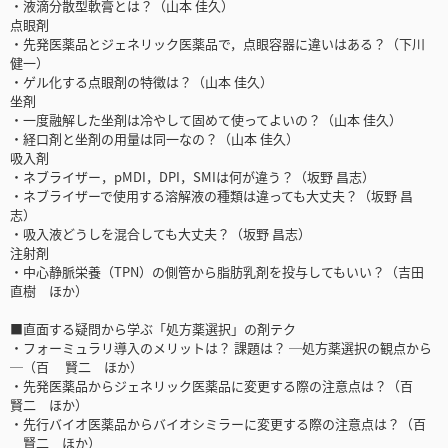
・液滴分散型軟膏とは？（山本 佳久）
点眼剤
・先発医薬品とジェネリック医薬品で，点眼容器に違いはある？（下川
健一）
・ゲル化する点眼剤の特徴は？（山本 佳久）
坐剤
・一度融解した坐剤は冷やして固めて使ってよいの？（山本 佳久）
・経口剤と坐剤の用量は同一なの？（山本 佳久）
吸入剤
・ネブライザー，pMDI，DPI，SMIは何が違う？（坂野 昌志）
・ネブライザーで使用する溶解液の種類は違っても大丈夫？（坂野 昌
志）
・吸入液どうしを混合しても大丈夫？（坂野 昌志）
注射剤
・中心静脈栄養（TPN）の側管から脂肪乳剤を投与してもいい？（吉田
直樹 ほか）
■直面する疑問から学ぶ「処方薬選択」の剤テク
・フォーミュラリ導入のメリットは？ 課題は？ ─処方薬選択の観点から
─（百 賢二 ほか）
・先発医薬品からジェネリック医薬品に変更する際の注意点は？（百
賢二 ほか）
・先行バイオ医薬品からバイオシミラーに変更する際の注意点は？（百
賢二 ほか）