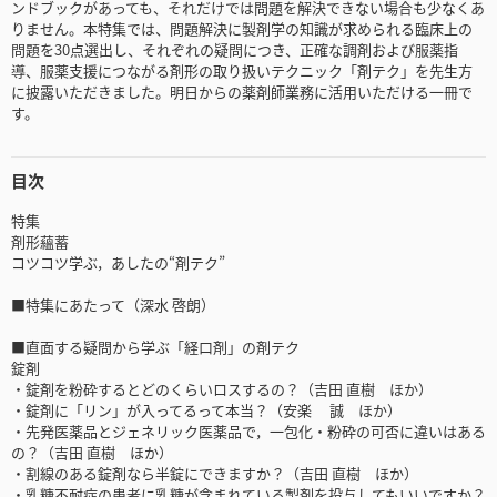
ンドブックがあっても、それだけでは問題を解決できない場合も少なくあ
りません。本特集では、問題解決に製剤学の知識が求められる臨床上の
問題を30点選出し、それぞれの疑問につき、正確な調剤および服薬指
導、服薬支援につながる剤形の取り扱いテクニック「剤テク」を先生方
に披露いただきました。明日からの薬剤師業務に活用いただける一冊で
す。
目次
特集
剤形蘊蓄
コツコツ学ぶ，あしたの“剤テク”
■特集にあたって（深水 啓朗）
■直面する疑問から学ぶ「経口剤」の剤テク
錠剤
・錠剤を粉砕するとどのくらいロスするの？（吉田 直樹 ほか）
・錠剤に「リン」が入ってるって本当？（安楽 誠 ほか）
・先発医薬品とジェネリック医薬品で，一包化・粉砕の可否に違いはある
の？（吉田 直樹 ほか）
・割線のある錠剤なら半錠にできますか？（吉田 直樹 ほか）
・乳糖不耐症の患者に乳糖が含まれている製剤を投与してもいいですか？