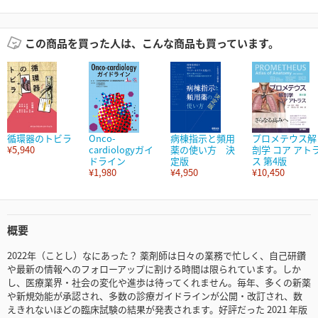
この商品を買った人は、こんな商品も買っています。
循環器のトビラ
Onco-
病棟指示と頻用
プロメテウス解
¥5,940
cardiologyガイ
薬の使い方 決
剖学 コア アト
ドライン
定版
ス 第4版
¥1,980
¥4,950
¥10,450
概要
2022年（ことし）なにあった？ 薬剤師は日々の業務で忙しく、自己研鑽
や最新の情報へのフォローアップに割ける時間は限られています。しか
し、医療業界・社会の変化や進歩は待ってくれません。毎年、多くの新薬
や新規効能が承認され、多数の診療ガイドラインが公開・改訂され、数
えきれないほどの臨床試験の結果が発表されます。好評だった 2021 年版