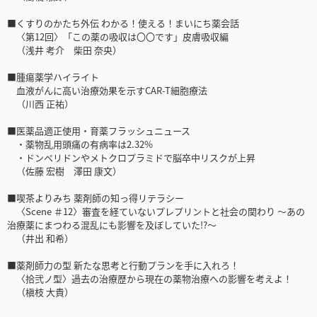
■くすりのかたち外伝 わかる！使える！まいにち薬会話
〈第12回〉「この薬の吸収は〇〇です」皮膚吸収編
（浅井 考介 柴田 奈央）
■腫瘍薬学ハイライト
血液がんに高い治療効果を示すCAR-T細胞療法
（川西 正祐）
■医薬品適正使用・育薬フラッシュニュース
・薬物乱用頭痛の有病率は2.32%
・ドンペリドンやメトクロプラミドで脳卒中リスクが上昇
（佐藤 宏樹 澤田 康文）
■喫茶よりみち 薬剤師の知っ得リテラシー
〈Scene ＃12〉審査を経ていないプレプリントと社会の関わり ～あの
治療薬にまつわる混乱にも影響を及ぼしていた!?～
（井出 和希）
■薬剤師力の型 新たな思考と行動プランを手に入れろ！
〈拾弐ノ型〉過去の治療歴から現在の薬物治療への影響を考えよ！
（槇枝 大貴）