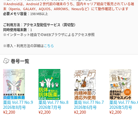
※Androidは、Android２世代前の端末のうち、国内キャリア経由で販売されている端
末（Xperia、GALAXY、AQUOS、ARROWS、Nexusなど）にて動作確認しています
必要メモリ容量
198 MB以上
ご利用方法
アクセス型配信サービス（買切型）
同時使用端末数
1
※インターネット経由でのWEBブラウザによるアクセス参照
※導入・利用方法の詳細は
こちら
巻号一覧
薬局 Vol.77 No.9
薬局 Vol.77 No.8
薬局 Vol.77 No.7
薬局 Vol.77 No.
2026年8月号
2026年7月号
2026年6月号
2026年5月号
¥2,200
¥2,200
¥2,200
¥2,200