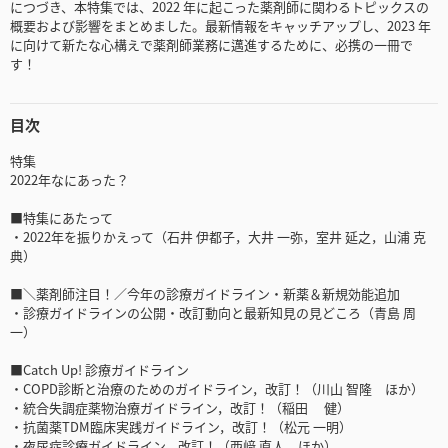
につづき、本特集では、2022 年に起こった薬剤師に関わるトピックスの
概要および影響をまとめました。最新情報をキャッチアップし、2023 年
に向けて新たな心構えで薬剤師業務に邁進するために、必携の一冊で
す！
目次
特集
2022年なにあった？
■特集にあたって
・2022年を振りかえって（石井 伊都子，大井 一弥，室井 延之，山浦 克
典）
■＼薬剤師注目！／今年の診療ガイドライン・新薬＆新規効能追加
・診療ガイドラインの公開・改訂動向と最新知見の見どころ（青島 周
一）
■Catch Up! 診療ガイドライン
・COPD診断と治療のためのガイドライン，改訂！（川山 智隆 ほか）
・統合失調症薬物治療ガイドライン，改訂！（稲田 健）
・抗菌薬TDM臨床実践ガイドライン，改訂！（松元 一明）
・夜尿症診療ガイドライン，改訂！（西﨑 直人 ほか）