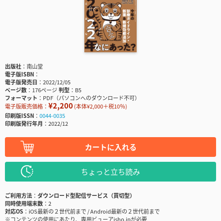
出版社
南山堂
電子版ISBN
電子版発売日
2022/12/05
ページ数
176ページ
判型
B5
フォーマット
PDF（パソコンへのダウンロード不可）
¥2,200
電子版販売価格：
(本体¥2,000＋税10％)
印刷版ISSN
0044-0035
印刷版発行年月
2022/12
カートに入れる
ちょっと立ち読み
ご利用方法
ダウンロード型配信サービス（買切型）
同時使用端末数
2
対応OS
iOS最新の２世代前まで / Android最新の２世代前まで
※コンテンツの使用にあたり、専用ビューアisho.jpが必要