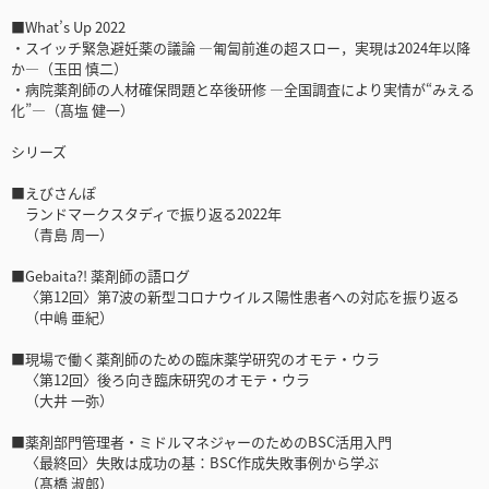
■What’s Up 2022
・スイッチ緊急避妊薬の議論 ―匍匐前進の超スロー，実現は2024年以降
か―（玉田 慎二）
・病院薬剤師の人材確保問題と卒後研修 ―全国調査により実情が“みえる
化”―（髙塩 健一）
シリーズ
■えびさんぽ
ランドマークスタディで振り返る2022年
（青島 周一）
■Gebaita?! 薬剤師の語ログ
〈第12回〉第7波の新型コロナウイルス陽性患者への対応を振り返る
（中嶋 亜紀）
■現場で働く薬剤師のための臨床薬学研究のオモテ・ウラ
〈第12回〉後ろ向き臨床研究のオモテ・ウラ
（大井 一弥）
■薬剤部門管理者・ミドルマネジャーのためのBSC活用入門
〈最終回〉失敗は成功の基：BSC作成失敗事例から学ぶ
（髙橋 淑郎）