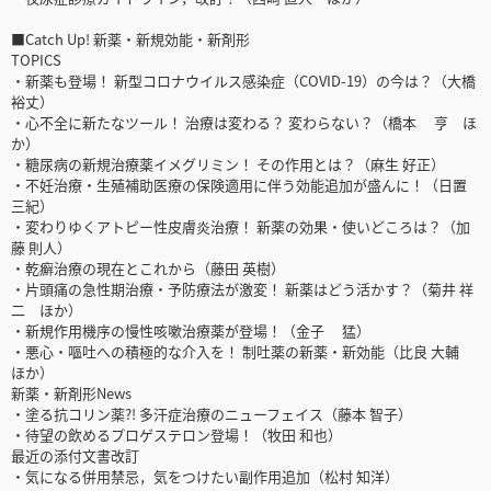
■Catch Up! 新薬・新規効能・新剤形
TOPICS
・新薬も登場！ 新型コロナウイルス感染症（COVID-19）の今は？（大橋
裕丈）
・心不全に新たなツール！ 治療は変わる？ 変わらない？（橋本 亨 ほ
か）
・糖尿病の新規治療薬イメグリミン！ その作用とは？（麻生 好正）
・不妊治療・生殖補助医療の保険適用に伴う効能追加が盛んに！（日置
三紀）
・変わりゆくアトピー性皮膚炎治療！ 新薬の効果・使いどころは？（加
藤 則人）
・乾癬治療の現在とこれから（藤田 英樹）
・片頭痛の急性期治療・予防療法が激変！ 新薬はどう活かす？（菊井 祥
二 ほか）
・新規作用機序の慢性咳嗽治療薬が登場！（金子 猛）
・悪心・嘔吐への積極的な介入を！ 制吐薬の新薬・新効能（比良 大輔
ほか）
新薬・新剤形News
・塗る抗コリン薬?! 多汗症治療のニューフェイス（藤本 智子）
・待望の飲めるプロゲステロン登場！（牧田 和也）
最近の添付文書改訂
・気になる併用禁忌，気をつけたい副作用追加（松村 知洋）