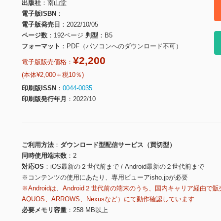
出版社
南山堂
電子版ISBN
電子版発売日
2022/10/05
ページ数
192ページ
判型
B5
フォーマット
PDF（パソコンへのダウンロード不可）
¥2,200
電子版販売価格：
(本体¥2,000＋税10％)
印刷版ISSN
0044-0035
印刷版発行年月
2022/10
ご利用方法
ダウンロード型配信サービス（買切型）
同時使用端末数
2
対応OS
iOS最新の２世代前まで / Android最新の２世代前まで
※コンテンツの使用にあたり、専用ビューアisho.jpが必要
※Androidは、Android２世代前の端末のうち、国内キャリア経由で販
AQUOS、ARROWS、Nexusなど）にて動作確認しています
必要メモリ容量
258 MB以上