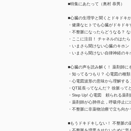
■特集にあたって（奥村 恭男）
■心臓の生理学と聞くとドキドキ
・健康なヒトでも心臓がドキドキ
・不整脈になったらどうなる？ な
・ここに注目！ チャネルのはたら
・いまさら聞けない心臓のキホン 
・いまさら聞けない自律神経のキホ
■心臓の声を読み解く！ 薬剤師に
・知ってるつもり？ 心電図の種類
・心電図波形の意味から理解する 
・QT延長ってなんだ？ 徐脈って
・Step Up! 心電図 頼られる
・薬剤師が心肺停止，呼吸停止に
・不整脈に非薬物治療で立ち向かう
■もうドキドキしない！ 不整脈の
・不整脈を増悪させないために気