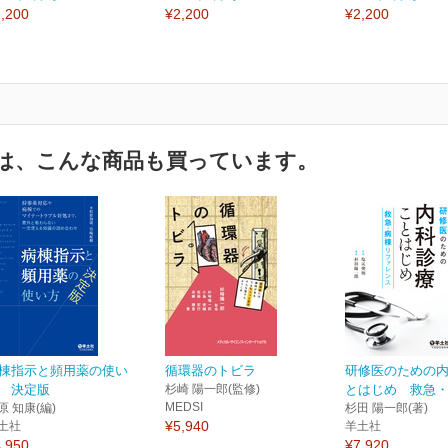
,200
¥2,200
¥2,200
は、こんな商品も買っています。
棟指示と頻用薬の使い
循環器のトビラ
研修医のための
 決定版
杉崎 陽一郎(監修)
とはじめ 救急・病
MEDSI
原 知康(編)
杉田 陽一郎(著)
¥5,940
土社
羊土社
,950
¥7,920