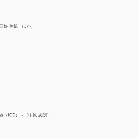
三好 美帆 ほか）
（ICD）～（中原 志朗）