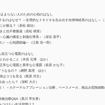
が止まらない人のための心拍のはなし
するのはなぜ？ ～生理的なドキドキを生み出す自律神経系のはなし～（
にが困る？（若松 雄治）
きと抗不整脈薬（若松 萌実）
～心臓の構造と刺激伝導系～（深谷 英平）
ン ～心拍調節編～（江島 浩一郎）
も役立つ心電図のはなし
とわかること（木俣 元博 ほか）
正常な心電図と異常な心電図（萩原 かな子）
どうなるの？（網野 真理 ほか）
薬剤師はココを見る（梶原 洋文）
出会ったら？（深町 大介）
！ ～カテーテルアブレーション治療，ペースメーカ，植込み型除細動器
薬物治療Q&A（黒川 早矢香）
をつけたい生活習慣は？