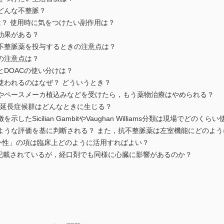
どんな不整脈？
は？ 使用時に気をつけたい副作用は？
効果がある？
不整脈薬を投与するときの注意点は？
の注意点は？
DOACの使い分けは？
使われるのはなぜ？ どういうとき？
やペースメーカ植込みなどを受けたら，もう薬物治療はやめられる？
T延長症候群はどんなときに生じる？
Sicilian GambitやVaughan Williams分類は現場でどのくら
ような評価を基に判断される？ また，抗不整脈薬は左室機能にどのよう
床効果「心外性」の項は臨床上どのように活用すればよい？
て記載されているが，経口剤でも同様に心臓に影響があるのか？