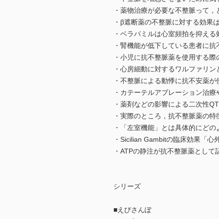
・薬物治療が必要な不整脈って，
・β遮断薬の不整脈に対する効果
・ベラパミルは心室頻拍を抑える
・腎機能が低下している患者に抗
・小児に抗不整脈薬を使用する際
・心房細動に対するワルファリンと
・不整脈による動悸に抗不安薬が
・カテーテルアブレーション治療
・薬剤などの影響による二次性Q
・実際のところ，抗不整脈薬の特徴を示した
・「左室機能」とは具体的にどの
・Sicilian Gambitの臨
・ATPの静注が抗不整脈薬とし
シリーズ
■えびさんぽ