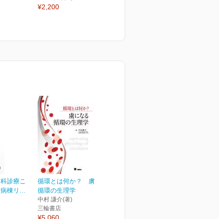
¥2,200
¥3,850
¥
内科診療こ
循環とは何か？ 虜になる
棟リ...
循環の生理学
中村 謙介(著)
三輪書店
¥5,060