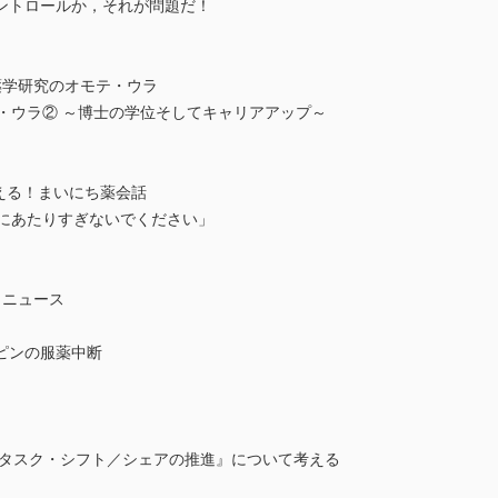
ントロールか，それが問題だ！
薬学研究のオモテ・ウラ
・ウラ② ～博士の学位そしてキャリアアップ～
える！まいにち薬会話
にあたりすぎないでください」
ュニュース
ピンの服薬中断
『タスク・シフト／シェアの推進』について考える