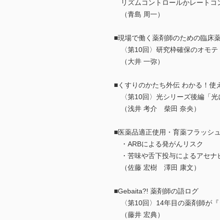
リズムコントロールかレートコ
（青島 周一）
■現場で働く薬剤師のための臨床
〈第10回〉研究枠確保のオモテ
（大井 一弥）
■くすりのかたち外伝 わかる！使
〈第10回〉光シリーズ後編「光
（浅井 考介 柴田 奈央）
■医薬品適正使用・育薬フラッシ
・ARBによる発がんリスク
・苦味や舌下投与によるアセナ
（佐藤 宏樹 澤田 康文）
■Gebaita?! 薬剤師の語ログ
〈第10回〉14年目の薬剤師が
（藤井 宏典）