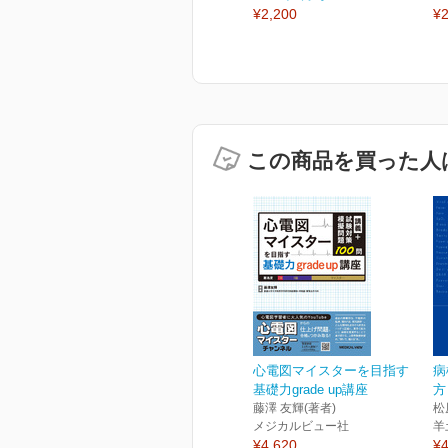
¥2,200
¥2
この商品を買った人
心電図マイスターを目指す
病
基礎力grade up講座
方
藤澤 友輝(著者)
松
メジカルビュー社
羊
¥4,620
¥4