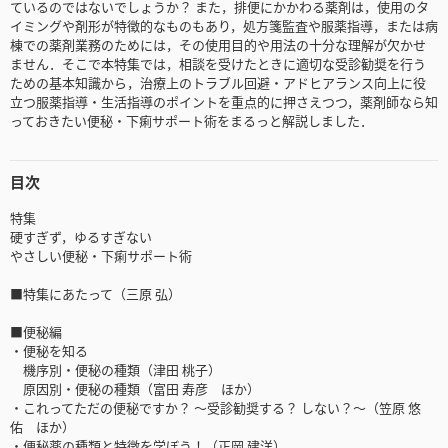
ているのではないでしょうか？ また，排便にかかわる薬剤は，使用のタ
イミングや剤形が特徴的なものもあり，処方箋監査や服薬指導，または病
棟での薬剤業務のためには，その使用目的や用法の十分な理解が欠かせ
ません．そこで本特集では，相談を受けたときに適切な受診勧奨を行う
ための基本知識から，治療上のトラブル回避・アドヒアランス向上に役
立つ服薬指導・生活指導のポイントを重点的に押さえつつ，薬剤師なら知
っておきたい便秘・下痢サポート術をまるっと解説しました．
目次
特集
硬すぎず，ゆるすぎない
やさしい便秘・下痢サポート術
■特集にあたって（三原 弘）
■便秘編
・便秘を知る
機序別・便秘の種類（津田 桃子）
原因別・便秘の種類（富田 寿彦 ほか）
・これってただの便秘ですか？ 〜受診勧奨する？ しない？〜（笠原 悠
佑 ほか）
・便秘薬の種類と特徴を学ぼう！（正岡 建洋）