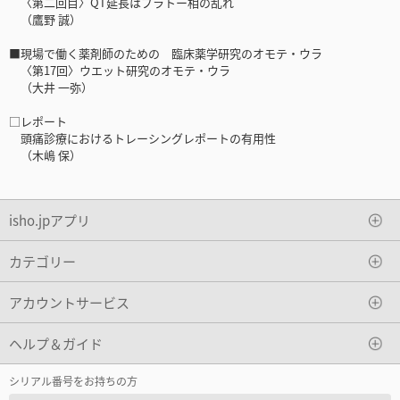
〈第二回目〉QT延長はプラトー相の乱れ
（鷹野 誠）
■現場で働く薬剤師のための 臨床薬学研究のオモテ・ウラ
〈第17回〉ウエット研究のオモテ・ウラ
（大井 一弥）
□レポート
頭痛診療におけるトレーシングレポートの有用性
（木嶋 保）
isho.jpアプリ
カテゴリー
アカウントサービス
ヘルプ＆ガイド
シリアル番号をお持ちの方