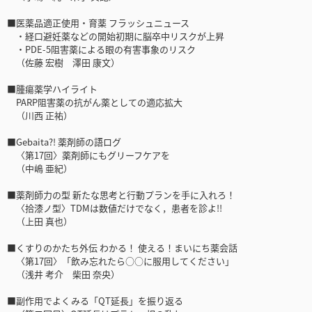
■医薬品適正使用・育薬 フラッシュニュース
・経口避妊薬などの開始初期に脳卒中リスクが上昇
・PDE-5阻害薬による眼の有害事象のリスク
（佐藤 宏樹 澤田 康文）
■腫瘍薬学ハイライト
PARP阻害薬の抗がん薬としての適応拡大
（川西 正祐）
■Gebaita?! 薬剤師の語ログ
〈第17回〉薬剤師にもグリーフケアを
（中嶋 亜紀）
■薬剤師力の型 新たな思考と行動プランを手に入れろ！
〈拾漆ノ型〉TDMは数値だけでなく，患者を診よ!!
（上田 真也）
■くすりのかたち外伝 わかる！ 使える！まいにち薬会話
〈第17回〉「飲み忘れたら○○に服用してください」
（浅井 考介 柴田 奈央）
■副作用でよくみる「QT延長」を振り返る