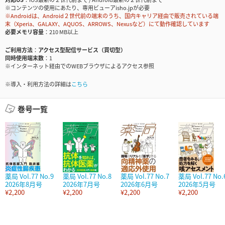
※コンテンツの使用にあたり、専用ビューアisho.jpが必要
※Androidは、Android２世代前の端末のうち、国内キャリア経由で販売されている端
末（Xperia、GALAXY、AQUOS、ARROWS、Nexusなど）にて動作確認しています
必要メモリ容量
210 MB以上
ご利用方法
アクセス型配信サービス（買切型）
同時使用端末数
1
※インターネット経由でのWEBブラウザによるアクセス参照
※導入・利用方法の詳細は
こちら
巻号一覧
薬局 Vol.77 No.9
薬局 Vol.77 No.8
薬局 Vol.77 No.7
薬局 Vol.77 No.
2026年8月号
2026年7月号
2026年6月号
2026年5月号
¥2,200
¥2,200
¥2,200
¥2,200