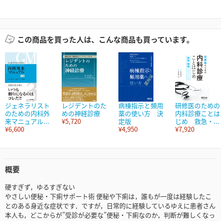
この商品を買った人は、こんな商品も買っています。
ジェネラリスト
レジデントのた
病棟指示と頻用
研修医のための
のための内科外
めの神経診療
薬の使い方 決
内科診療ことは
来マニュアル...
¥5,720
定版
じめ 救急・...
¥6,600
¥4,950
¥7,920
概要
硬すぎず，ゆるすぎない
やさしい便秘・下痢サポート術 便秘や下痢は，誰もが一度は経験したこ
とのある身近な症状です．ですが，日常的に経験しているゆえに患者さん
本人も，どこからが”受診が必要な”便秘・下痢なのか，判断が難しくなっ