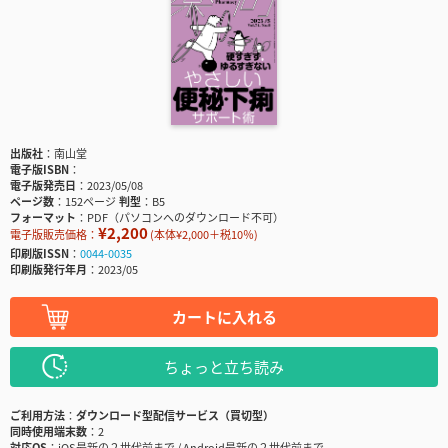
出版社
南山堂
電子版ISBN
電子版発売日
2023/05/08
ページ数
152ページ
判型
B5
フォーマット
PDF（パソコンへのダウンロード不可）
¥2,200
電子版販売価格：
(本体¥2,000＋税10％)
印刷版ISSN
0044-0035
印刷版発行年月
2023/05
カートに入れる
ちょっと立ち読み
ご利用方法
ダウンロード型配信サービス（買切型）
同時使用端末数
2
対応OS
iOS最新の２世代前まで / Android最新の２世代前まで