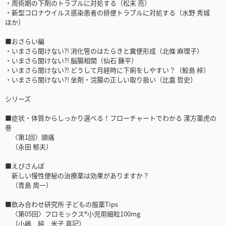
・周術期の下剤のトラブルに対処する（松末 亮）
・新型コロナウイルス感染患者の排便トラブルに対処する（水野 秀城
ほか）
■おさらい編
・いまさら聞けない?! 消化管のはたらきと糞便形成（北條 麻理子）
・いまさら聞けない?! 脳腸相関（仙石 錬平）
・いまさら聞けない?! どうして月経時に下痢をしやすい？（鮫島 梓）
・いまさら聞けない?! 坐剤・浣腸の正しい取り扱い（比嘉 哲史）
シリーズ
■症状・体質からしっかり選べる！フローチャートでわかる 漢方薬虎の
巻
〈第1回〉頭痛
（永田 郁夫）
■えびさんぽ
新しい慢性便秘の治療薬は効果がありますか？
（青島 周一）
■飲み合わせ研究所 子どもの服薬Tips
〈第05回〉フロモックス®小児用細粒100mg
（小嶋 純 米子 真記）