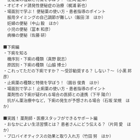
・オピオイド誘発性便秘症の治療（梶浦 新也）
・場面別で学ぶ！ 便秘薬の使い方・患者指導のポイント
服用タイミングの自己調節が難しい（飯田 洋 ほか）
妊婦の便秘（中山 毅 ほか）
小児の便秘（冨本 和彦）
病棟の便秘（佐藤 研）
■下痢編
・下痢を知る
機序別・下痢の種類（真野 鋭志）
原因別・下痢の種類（山脇 博士）
・これってただの下痢ですか？ 〜受診勧奨する？ しない？〜（小黒 邦
彦）
・止痢薬の種類と特徴を学ぼう！（圓谷 俊貴 ほか）
・場面別で学ぶ！ 止痢薬の使い方・患者指導のポイント
薬剤性の下痢が疑われる場合の医師との連携（下平 陽介）
抗がん薬治療中など，下痢の発生が予想される場合（石坂 栄規 ほ
か）
■実践！ 薬剤師・医療スタッフができるサポート編
・おなかによい生活習慣とは？ 患者さんにどう伝える？（片岡 愛 ほ
か）
・プロバイオティクスの効果と取り入れ方（竹田 努 ほか）