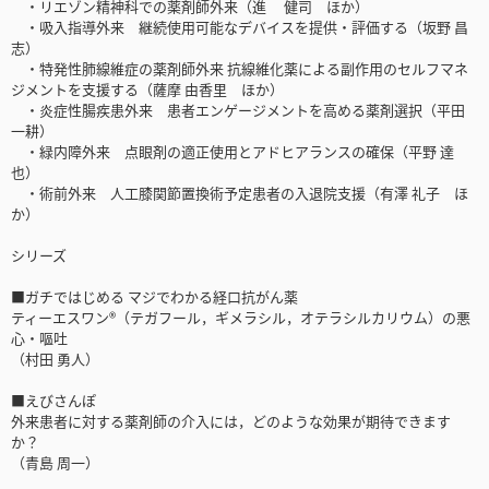
・リエゾン精神科での薬剤師外来（進 健司 ほか）
・吸入指導外来 継続使用可能なデバイスを提供・評価する（坂野 昌
志）
・特発性肺線維症の薬剤師外来 抗線維化薬による副作用のセルフマネ
ジメントを支援する（薩摩 由香里 ほか）
・炎症性腸疾患外来 患者エンゲージメントを高める薬剤選択（平田
一耕）
・緑内障外来 点眼剤の適正使用とアドヒアランスの確保（平野 達
也）
・術前外来 人工膝関節置換術予定患者の入退院支援（有澤 礼子 ほ
か）
シリーズ
■ガチではじめる マジでわかる経口抗がん薬
ティーエスワン®（テガフール，ギメラシル，オテラシルカリウム）の悪
心・嘔吐
（村田 勇人）
■えびさんぽ
外来患者に対する薬剤師の介入には，どのような効果が期待できます
か？
（青島 周一）