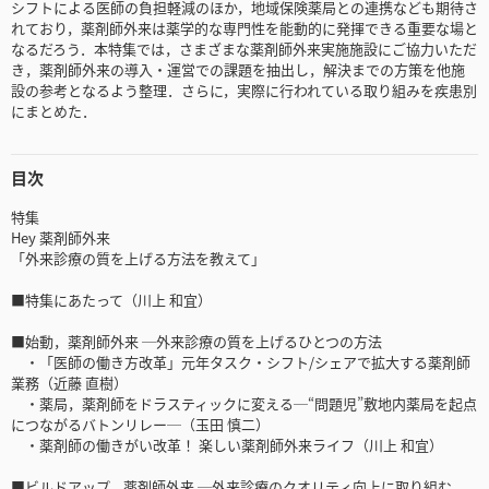
シフトによる医師の負担軽減のほか，地域保険薬局との連携なども期待さ
れており，薬剤師外来は薬学的な専門性を能動的に発揮できる重要な場と
なるだろう．本特集では，さまざまな薬剤師外来実施施設にご協力いただ
き，薬剤師外来の導入・運営での課題を抽出し，解決までの方策を他施
設の参考となるよう整理．さらに，実際に行われている取り組みを疾患別
にまとめた．
目次
特集
Hey 薬剤師外来
「外来診療の質を上げる方法を教えて」
■特集にあたって（川上 和宜）
■始動，薬剤師外来 ─外来診療の質を上げるひとつの方法
・「医師の働き方改革」元年タスク・シフト/シェアで拡大する薬剤師
業務（近藤 直樹）
・薬局，薬剤師をドラスティックに変える─“問題児”敷地内薬局を起点
につながるバトンリレー─（玉田 慎二）
・薬剤師の働きがい改革！ 楽しい薬剤師外来ライフ（川上 和宜）
■ビルドアップ，薬剤師外来 ─外来診療のクオリティ向上に取り組む