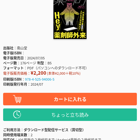
出版社
南山堂
電子版ISBN
電子版発売日
2024/07/05
ページ数
176ページ
判型
B5
フォーマット
PDF（パソコンへのダウンロード不可）
¥2,200
電子版販売価格：
(本体¥2,000＋税10％)
印刷版ISBN
978-4-525-94006-5
印刷版発行年月
2024/07
カートに入れる
ちょっと立ち読み
ご利用方法
ダウンロード型配信サービス（買切型）
同時使用端末数
2
対応OS
iOS最新の２世代前まで / Android最新の２世代前まで