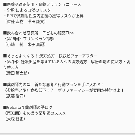
■医薬品適正使用・育薬フラッシュニュース
・SNRIによる⼝渇のリスク
・PPIで薬剤耐性腸内細菌の獲得リスクが上昇
（佐藤 宏樹 澤田 康文）
■飲み合わせ研究所 子どもの服薬Tips
〈第19回〉プリンペラン®錠5
（小嶋 純 米子 真記）
■ぐっとよくなる！ 漢方処方 快訣ビフォーアフター
〈第7回〉妊娠出産を考えている人への漢方処方 駆瘀血剤の使い方・切
り替え方
（津田 篤太郎）
■薬剤師力の型 新たな思考と行動プランを手に入れろ！
〈参拾壱ノ型〉食欲低下！？ ポリファーマシーが要因か検討せよ！
（武藤 浩司）
■Gebaita?! 薬剤師の語ログ
〈第31回〉もの言う薬剤師のススメ
（大森 智史）