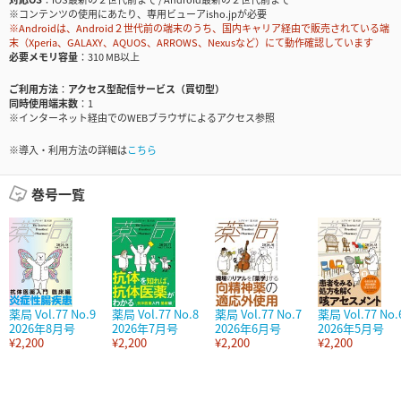
※コンテンツの使用にあたり、専用ビューアisho.jpが必要
※Androidは、Android２世代前の端末のうち、国内キャリア経由で販売されている端
末（Xperia、GALAXY、AQUOS、ARROWS、Nexusなど）にて動作確認しています
必要メモリ容量
310 MB以上
ご利用方法
アクセス型配信サービス（買切型）
同時使用端末数
1
※インターネット経由でのWEBブラウザによるアクセス参照
※導入・利用方法の詳細は
こちら
巻号一覧
薬局 Vol.77 No.9
薬局 Vol.77 No.8
薬局 Vol.77 No.7
薬局 Vol.77 No.
2026年8月号
2026年7月号
2026年6月号
2026年5月号
¥2,200
¥2,200
¥2,200
¥2,200