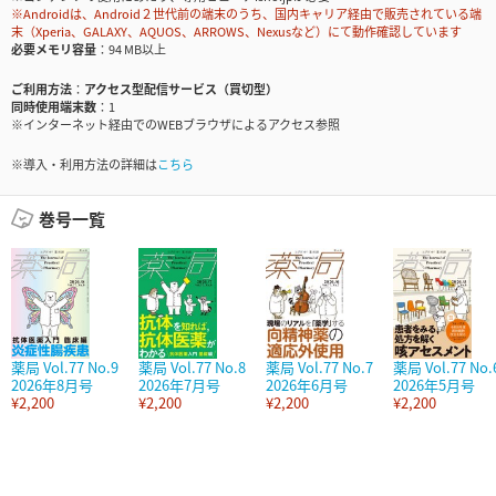
※Androidは、Android２世代前の端末のうち、国内キャリア経由で販売されている端
末（Xperia、GALAXY、AQUOS、ARROWS、Nexusなど）にて動作確認しています
必要メモリ容量
94 MB以上
ご利用方法
アクセス型配信サービス（買切型）
同時使用端末数
1
※インターネット経由でのWEBブラウザによるアクセス参照
※導入・利用方法の詳細は
こちら
巻号一覧
薬局 Vol.77 No.9
薬局 Vol.77 No.8
薬局 Vol.77 No.7
薬局 Vol.77 No.
2026年8月号
2026年7月号
2026年6月号
2026年5月号
¥2,200
¥2,200
¥2,200
¥2,200