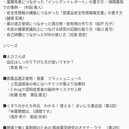
・業務改善につながった「インシデントレポート」の書き方 ―保険薬局
での事例―（村田 勇人）
・安全性情報の構築につながった「医薬品安全性情報報告書」の書き方
（越塚 宏美）
・薬の適正使用につながった掲示物・配布物の作り方（船戸 元子）
・市民の健康意識向上につなげる研究の記録の取り方（坂口 眞弓）
・自己研鑽につながったSNSの使い方（児島 悠史）
シリーズ
■えびさんぽ
血圧はしっかり下げた方が良いですか？
（青島 周一）
■医薬品適正使用・育薬 フラッシュニュース
・上気道感染の咳にはハチミツが薬より効果的
・Z drugで認知症患者の脳卒中リスクが上昇
（佐藤 宏樹 澤田 康文）
■くすりのかたち外伝 わかる！ 使える！ まいにち薬会話〈第1回〉
「休薬期間は，1週間です」
（浅井 考介 柴田 奈央）
■現場で働く薬剤師のための 臨床薬学研究のオモテ・ウラ 〈第1回〉