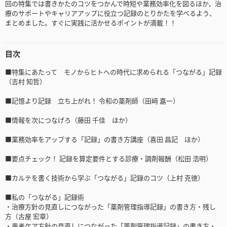
回の特集では書きかたのコツをつかんで時短や業務効率化を図るほか，治
療のサポートやキャリアアップに役立つ記録のとりかたを学べるよう、
まとめました。すぐに実践に活かせるポイントが満載！！
目次
■特集にあたって モノからヒトへの時代に求められる「つながる」記録
（吉村 知哲）
■記憶より記録 立ち上がれ！ 令和の薬剤師（田﨑 嘉一）
■情報を次につなげろ（藤田 千佳 ほか）
■業務効率をアップする「記録」の書き方講座（喜田 昌記 ほか）
■要点チェック！ 記録を算定要件とする診療・調剤報酬（松田 浩明）
■カルテを書く技術から学ぶ「つながる」記録のコツ（上村 克徳）
■私の「つながる」記録術
・治療方針の見直しにつながった「薬剤管理指導記録」の書き方・残し
方（古屋 宏章）
・患者ケア方針の見直しにつながった「薬剤管理指導記録」の書き方・