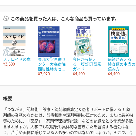
この商品を買った人は、こんな商品も買っています。
ステロイドの虎
東邦大学医療セ
今日から使え
病態がみえる
¥3,300
ンター大森病院
る 腹部CT読影
検査値の本当の
間質性肺炎セ...
ガイド
読み方
¥7,920
¥4,400
¥4,400
概要
「つながる」記録術 診療・調剤報酬算定＆患者サポートに備える！ 薬
剤師の業務のなかには，診療報酬や調剤報酬の算定のため，または患者指
導のために，「薬歴」「薬剤管理指導記録」などの記録をとる作業が多数
含まれますが，大学でも就職後も具体的な書きかたを習得する機会はな
く，苦手や面倒に感じている人も多いのではないでしょうか。そこで、今