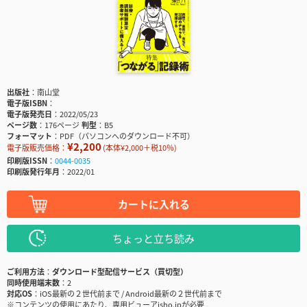
出版社
南山堂
電子版ISBN
電子版発売日
2022/05/23
ページ数
176ページ
判型
B5
フォーマット
PDF（パソコンへのダウンロード不可）
¥2,200
電子版販売価格：
(本体¥2,000＋税10％)
印刷版ISSN
0044-0035
印刷版発行年月
2022/01
カートに入れる
ちょっと立ち読み
ご利用方法
ダウンロード型配信サービス（買切型）
同時使用端末数
2
対応OS
iOS最新の２世代前まで / Android最新の２世代前まで
※コンテンツの使用にあたり、専用ビューアisho.jpが必要