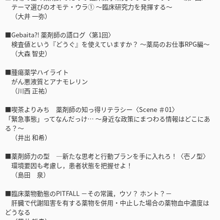
テーマ選びのオモテ・ウラ① ～臨床研究力を発揮する～
（大井 一弥）
■Gebaita?! 薬剤師の語ログ〈第1回〉
検査値という『どうぐ』を使えていますか？ ～薬局のお仕事RPG編～
（大森 智史）
■腫瘍薬学ハイライト
がん悪液質とアナモレリン
（川西 正祐）
■喫茶よりみち 薬剤師の知っ得リテラシー〈Scene ＃01〉
「緊急事態」ってなんだっけ… ～身近な政策にまつわる情報はどこにあ
る？～
（井出 和希）
■薬剤師力の型 ―新たな思考と行動プランを手に入れろ！〈壱ノ型〉
環境要因も考慮し，患者状態を把握せよ！
（島田 泉）
■臨床薬物動態のPITFALL －その常識，ウソ？ ホント？－
肝臓で代謝阻害を有する薬物を併用・中止した場合の薬物血中濃度は
どうなる