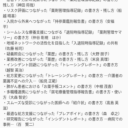
残し方（神田 将哉）
・リスク評価につながった「薬剤管理指導記録」の書き方・残し方（船
越 晴喜）
・入院から外来へつながった「持参薬鑑別報告書」の書き方（安福
平）
・シームレスな療養支援につながる「退院時指導記録」「薬剤管理サマ
リー」の書き方（仲谷 彰規 ほか）
・地域ネットワークの活性化を目指した「入退院時指導記録」の共有
（佐藤 裕司）
・疑義照会につながった「薬歴」の書き方・残し方（大野 朋子）
・業務改善につながった「薬歴」の書き方・残し方（米良 真理）
・インシデント回避につながった「トレーシングレポート」の書き方
（越智 英治）
・処方変更につながった「トレーシングレポート」の書き方 ―介護者の
薬識不足への介入―（船見 正範）
・肺がん患者における「お薬手帳コメント」の書き方（中根 茂喜）
・多職種連携につながった「居宅療養管理指導報告書」の書き方・使い
方（大森 智史）
・スムーズな受診につながった医師への「紹介状」の書き方（髙島 英
滋）
・最適な処方支援につながった「プレアボイド」の書き方（森 卓之）
・研究報告につながった「インシデントレポート」の書き方 ―病院での
事例―（百 賢二）