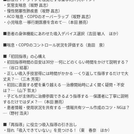
・気管支喘息（坂野 昌志）
・慢性閉塞性肺疾患（坂野 昌志）
・ACO 喘息・COPDのオーバーラップ（坂野 昌志）
・小児喘息 ─移行期医療を含めて─（本田 勝亮）
■患者の身体機能にあわせた吸入デバイス選択（吉田 敏人 ほか）
■喘息・COPDのコントロール状況を評価する（島田 泉）
■「初回指導」の心構え
・初回指導時間の目安は30分 ─何にどのくらい時間をかけて説明する？
─（谷口 結基）
・正しい吸入手技習得には時間がかかる ─くり返して指導するだけで大
丈夫？─（三木 芳晃）
・初回に直面する壁を乗り越える ─治療開始時によく聞く疑問・不安
は？─（山下 哲太）
・子どもが主体的に治療参画できるよう指導する ─保護者に丁寧に説明
するだけではダメ？─（本田 勝亮）
・患者情報・使用状況を共有する ─情報共有ツール作成のコツ・NGは？
─（野村 浩夫）
■「再指導」に役立つ吸入指導の引き出し
・隠れ「吸入できていない」を見つける！（東 春奈 ほか）