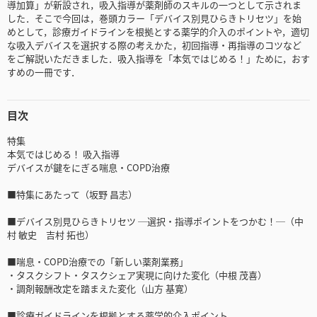
導加算」が新設され，吸入指導が薬剤師のスキルの一つとして示されま
した．そこで今回は，巻頭カラー「デバイス別見ひらきトリセツ」を始
めとして，診療ガイドラインを根拠とする薬学的介入のポイントや，適切
な吸入デバイスを選択する際の考えかた，初回指導・再指導のコツなど
をご解説いただきました．吸入指導を「本気ではじめる！」ために，おす
すめの一冊です．
目次
特集
本気ではじめる！ 吸入指導
デバイスが鍵をにぎる喘息・COPD治療
■特集にあたって（坂野 昌志）
■デバイス別見ひらきトリセツ ─選択・指導ポイントをつかむ！─（中
村 敏史 吉村 拓也）
■喘息・COPD治療での「新しい薬剤業務」
・タスクシフト・タスクシェア実現に向けた変化（中根 茂喜）
・調剤報酬改定を踏まえた変化（山方 基寛）
■診療ガイドラインを根拠とする薬学的介入ポイント