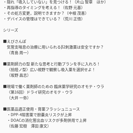
・隠れ「吸入していない」を見つける！（片山 智章 ほか）
・再指導のタイミングを考える！（佐野 元基）
・その処方変更，説明できますか？（中根 茂喜）
・デバイスの管理はできている？（荒川 正悟）
シリーズ
■えびさんぽ
気管支喘息の治療に用いられるβ2刺激薬は安全ですか？
（青島 周一）
■薬剤師力の型 新たな思考と行動プランを手に入れろ！
〈拾陸ノ型〉広い視野で観察し吸入薬を選択せよ！
（坂野 昌志）
■現場で働く薬剤師のための 臨床薬学研究のオモテ・ウラ
〈第16回〉ドライ研究のオモテ・ウラ
（大井 一弥）
■医薬品適正使用・育薬フラッシュニュース
・DPP-4阻害薬で胆嚢炎リスクが上昇
・DOACの消化管出⾎リスクが多剤併⽤で上昇
（佐藤 宏樹 澤田 康文）