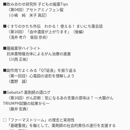
■飲み合わせ研究所 子どもの服薬Tips
〈第04回〉アセトアミノフェン錠
（小嶋 純 米子 真記）
■くすりのかたち外伝 わかる！ 使える！ まいにち薬会話
〈第16回〉「血中濃度が上がります」（後編）
（浅井 考介 柴田 奈央）
■腫瘍薬学ハイライト
抗体薬物複合体によるがん治療の進展
（川西 正祐）
■副作用でよくみる「QT延長」を振り返る
〈第一回目〉心電図の波形を理解しよう
（鷹野 誠）
■Gebaita?! 薬剤師の語ログ
〈第16回〉がん診断：気になるあの言葉の意味は？ 〜大腸がん
TRIUMPH試験の結果から〜
（藤井 宏典）
□「ファーマストリーム」の理念と実用性
「基礎重視」を軸として，薬剤師の社会的責任の遂行を支援する