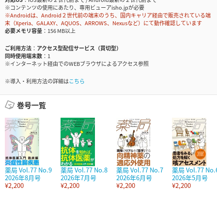
※コンテンツの使用にあたり、専用ビューアisho.jpが必要
※Androidは、Android２世代前の端末のうち、国内キャリア経由で販売されている端
末（Xperia、GALAXY、AQUOS、ARROWS、Nexusなど）にて動作確認しています
必要メモリ容量
156 MB以上
ご利用方法
アクセス型配信サービス（買切型）
同時使用端末数
1
※インターネット経由でのWEBブラウザによるアクセス参照
※導入・利用方法の詳細は
こちら
巻号一覧
薬局 Vol.77 No.9
薬局 Vol.77 No.8
薬局 Vol.77 No.7
薬局 Vol.77 No.
2026年8月号
2026年7月号
2026年6月号
2026年5月号
¥2,200
¥2,200
¥2,200
¥2,200