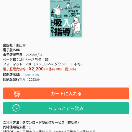
出版社
南山堂
電子版ISBN
電子版発売日
2023/04/05
ページ数
184ページ
判型
B5
フォーマット
PDF（パソコンへのダウンロード不可）
¥2,200
電子版販売価格：
(本体¥2,000＋税10％)
印刷版ISSN
0044-0035
印刷版発行年月
2023/04
カートに入れる
ちょっと立ち読み
ご利用方法
ダウンロード型配信サービス（買切型）
同時使用端末数
2
対応OS
iOS最新の２世代前まで / Android最新の２世代前まで