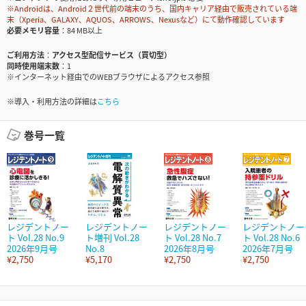
※Androidは、Android２世代前の端末のうち、国内キャリア経由で販売されている端
末（Xperia、GALAXY、AQUOS、ARROWS、Nexusなど）にて動作確認しています
必要メモリ容量
84 MB以上
ご利用方法
アクセス型配信サービス（買切型）
同時使用端末数
1
※インターネット経由でのWEBブラウザによるアクセス参照
※導入・利用方法の詳細は
こちら
巻号一覧
レジデントノー
レジデントノー
レジデントノー
レジデントノー
ト Vol.28 No.9
ト増刊 Vol.28
ト Vol.28 No.7
ト Vol.28 No.6
2026年9月号
No.8
2026年8月号
2026年7月号
¥2,750
¥5,170
¥2,750
¥2,750