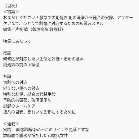
【目次】
＜特集＞
おまかせください！救急での創処置 創の洗浄から縫合の実際、アフター
ケアまで、ひとりで創傷に対応するための知識＆スキル
編集／片桐 欧（飯塚病院 救急科）
特集にあたって
総論
研修医が対応したい創傷と評価・治療の基本
創処置の前の下準備
各論
切創への対応
縫えない傷への対応
特殊な創傷，縫合の代替手段
予防的抗菌薬，破傷風予防
創部のホームケア
抜糸の目安，きれいな創部にするために
＜連載＞
実践！ 画像診断Q&A―このサインを見落とすな
数時間で腹水が増加した70歳代女性