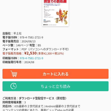
出版社
羊土社
電子版ISBN
978-4-7581-2721-9
電子版発売日
2024/08/13
ページ数
146ページ
判型
B5
フォーマット
PDF（パソコンへのダウンロード不可）
¥2,530
電子版販売価格：
(本体¥2,300＋税10％)
印刷版ISBN
978-4-7581-2721-9
印刷版発行年月
2024/08
カートに入れる
ちょっと立ち読み
ご利用方法
ダウンロード型配信サービス（買切型）
同時使用端末数
3
対応OS
iOS最新の２世代前まで / Android最新の２世代前まで
※コンテンツの使用にあたり、専用ビューアisho.jpが必要