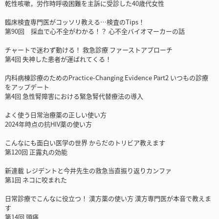
乾性咳嗽，労作時呼吸困難を主訴に受診した40歳代女性
臨床検査専門医がコッソリ教える…検査のTips！
第90回 採血で心不全がわかる！？ 心不全バイオマーカーの話
チャートで迷わず動ける！ 救急診療 ファーストアプローチ
第4回 失神した患者が運ばれてくる！
内科病棟診療のためのPractice-Changing Evidence Part2 いつもの診療
をアップデート
第4回 急性腎障害における緊急腎代替療法の導入
よく使う日常治療薬の正しい使い方
2024年時点の抗HIV薬の使い方
こんなにも面白い医学の世界 からだのトリビア教えます
第120回 正露丸の効能
新連載 レジデントと今井先生の救急当直振り返りカンファ
第1回 ネコに咬まれた
日常診療でこんなに役立つ！ 漢方薬の使い方 漢方専門医が本音で教えま
す
第14回 頭痛