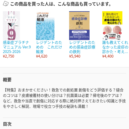
この商品を買った人は、こんな商品も買っています。
感染症プラチナ
レジデントのた
レジデントのた
誰も教えてくれ
マニュアル Ver.9
めの これだけ
めの感染症診療
なかった皮疹の
2025-2026
輸液
の鉄則
診かた・考え...
¥2,750
¥4,620
¥5,940
¥4,400
概要
【特集】おまかせください！救急での創処置 創傷をどう評価する？縫合
のコツは？皮膚被覆材の使い分けは？抗菌薬は必要？帰宅後のケアは？
など，救急や当直で創傷に対応する際に絶対押さえておきたい知識と手技
をやさしく解説．現場で役立つ手技の秘訣も満載！
目次