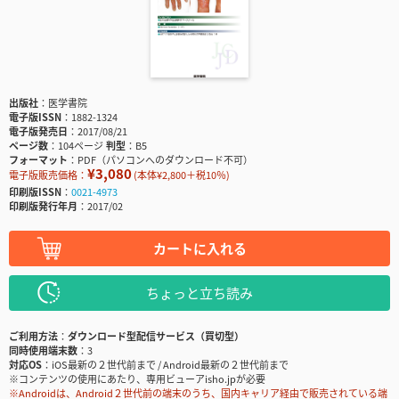
出版社
医学書院
電子版ISSN
1882-1324
電子版発売日
2017/08/21
ページ数
104ページ
判型
B5
フォーマット
PDF（パソコンへのダウンロード不可）
¥3,080
電子版販売価格：
(本体¥2,800＋税10％)
印刷版ISSN
0021-4973
印刷版発行年月
2017/02
カートに入れる
ちょっと立ち読み
ご利用方法
ダウンロード型配信サービス（買切型）
同時使用端末数
3
対応OS
iOS最新の２世代前まで / Android最新の２世代前まで
※コンテンツの使用にあたり、専用ビューアisho.jpが必要
※Androidは、Android２世代前の端末のうち、国内キャリア経由で販売されている端