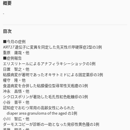
概要
-
目次
■今月の症例
KRT17
遺伝子に変異を同定した先天性爪甲硬厚症2型の1例
重原 庸哉・他
■症例報告
エリスリトールによるアナフィラキシーショックの1例
日置 智之・他
粘膜病変が著明であったオキサトミドによる固定薬疹の1例
權守 隆・他
食道病変を合併した粘膜優位型尋常性天疱瘡の1例
冲永 昌悟・他
シクロスポリンが著効した毛孔性紅色粃糠疹の1例
小谷 晋平・他
認知症でおむつ常用の高齢女性にみられた
diaper area granuloma of the aged の1例
小川 智広・他
ダーモスコピーが診断の一助となった発疹性黄色腫の1例
進藤 翔子・他