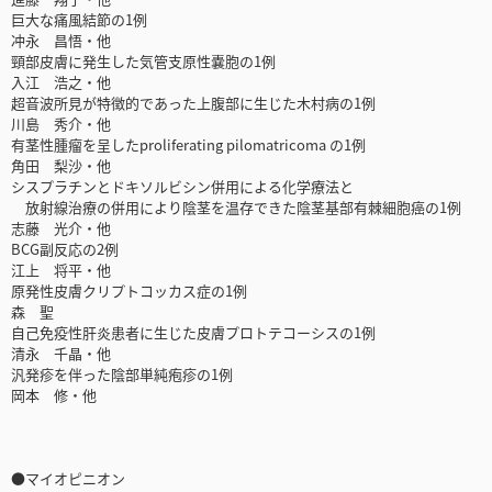
巨大な痛風結節の1例
冲永 昌悟・他
頸部皮膚に発生した気管支原性嚢胞の1例
入江 浩之・他
超音波所見が特徴的であった上腹部に生じた木村病の1例
川島 秀介・他
有茎性腫瘤を呈したproliferating pilomatricoma の1例
角田 梨沙・他
シスプラチンとドキソルビシン併用による化学療法と
放射線治療の併用により陰茎を温存できた陰茎基部有棘細胞癌の1例
志藤 光介・他
BCG副反応の2例
江上 将平・他
原発性皮膚クリプトコッカス症の1例
森 聖
自己免疫性肝炎患者に生じた皮膚プロトテコーシスの1例
清永 千晶・他
汎発疹を伴った陰部単純疱疹の1例
岡本 修・他
●マイオピニオン