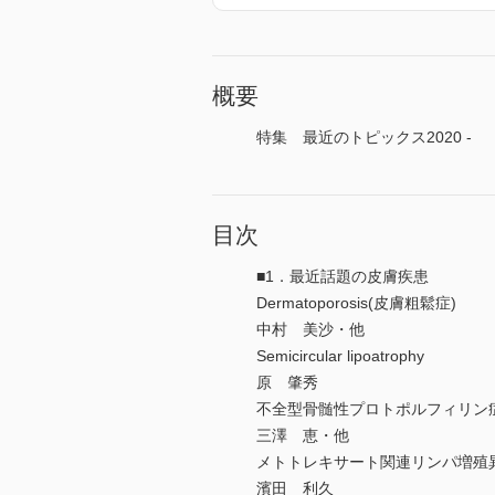
概要
特集 最近のトピックス2020 -
目次
■1．最近話題の皮膚疾患
Dermatoporosis(皮膚粗鬆症)
中村 美沙・他
Semicircular lipoatrophy
原 肇秀
不全型骨髄性プロトポルフィリン
三澤 恵・他
メトトレキサート関連リンパ増殖異
濱田 利久