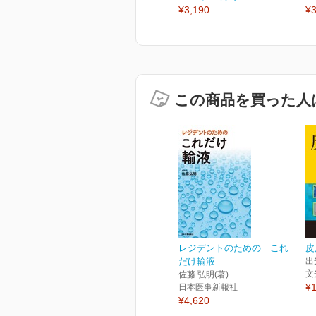
¥3,190
¥3
この商品を買った人
レジデントのための これ
皮
だけ輸液
出
文
佐藤 弘明(著)
¥1
日本医事新報社
¥4,620