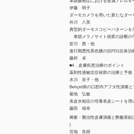
掌蹠膿疱症における金属アレルギ
伊藤 明子
ダーモカメラを用いた新たなダー
外川 八英
典型的ダーモスコピーパターンを
掌蹠メラノサイト病変の診断の
皆川 茜・他
進行期悪性黒色腫の抗PD1抗体治
藤村 卓
■4．皮膚疾患治療のポイント
薬剤性過敏症症候群の治療と予後
水川 良子・他
Behçet病の口腔内アフタ性潰瘍
菊地 弘敏
表皮水疱症の培養表皮シートを用
藤田 靖幸
褥瘡・難治性皮膚潰瘍と酢酸亜鉛
)
宮地 良樹