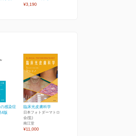
¥3,190
¥3,190
¥
めの感染症
臨床光皮膚科学
第4版
日本フォトダーマトロジー学
会(監)
南江堂
¥11,000