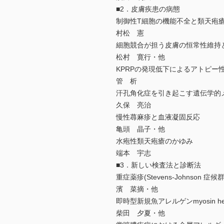
■2．皮膚疾患の病態
制御性T細胞の機能不全と類天疱
村松 憲
細胞競合が担う皮膚の恒常性維持
松村 寛行・他
KPRPの発現低下によるアトピー
管 析
汗孔角化症を引き起こす遺伝学的
久保 亮治
慢性蕁麻疹と血液凝固反応
亀頭 晶子・他
水疱性類天疱瘡のかゆみ
端本 宇志
■3．新しい検査法と診断法
重症薬疹(Stevens-Johnson
濱 菜摘・他
即時型新規魚アレルゲンmyosin heav
柴田 夕夏・他