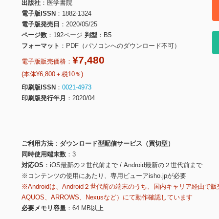
出版社
医学書院
電子版ISSN
1882-1324
電子版発売日
2020/05/25
ページ数
192ページ
判型
B5
フォーマット
PDF（パソコンへのダウンロード不可）
¥7,480
電子版販売価格：
(本体¥6,800＋税10％)
印刷版ISSN
0021-4973
印刷版発行年月
2020/04
ご利用方法
ダウンロード型配信サービス（買切型）
同時使用端末数
3
対応OS
iOS最新の２世代前まで / Android最新の２世代前まで
※コンテンツの使用にあたり、専用ビューアisho.jpが必要
※Androidは、Android２世代前の端末のうち、国内キャリア経由で販
AQUOS、ARROWS、Nexusなど）にて動作確認しています
必要メモリ容量
64 MB以上