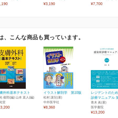
,190
¥3,190
¥7,700
は、こんな商品も買っています。
膚外科基本テキスト
イラスト解剖学 第10版
レジデントのた
光 俊郎(編) 山本 直人(編)
松村 讓兒(著)
診療マニュアル 
光堂
中外医学社
青木 眞(著)
3,200
¥8,360
医学書院
¥13,200