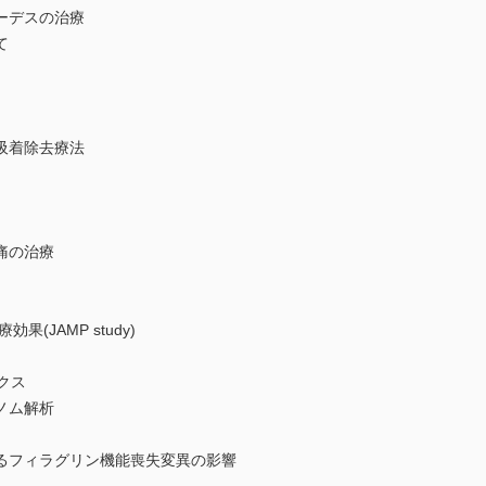
ーデスの治療
て
吸着除去療法
痛の治療
(JAMP study)
クス
ノム解析
るフィラグリン機能喪失変異の影響