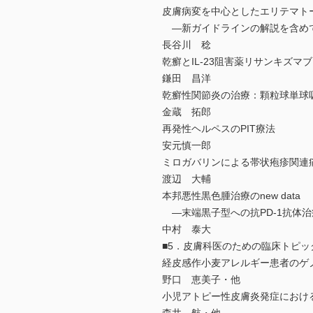
皮膚病変を中心としたエリテマト
―新ガイドラインの解説を含め
長谷川 稔
乾癬とIL-23阻害薬リサンキズマブ
鎌田 昌洋
乾癬性関節炎の治療：顆粒球単球
金蔵 拓郎
再発性ヘルペスのPIT療法
安元慎一郎
ミロガバリンによる帯状疱疹関連
渡辺 大輔
本邦悪性黒色腫治療のnew data
―末端黒子型への抗PD-1抗体治療効果
中村 泰大
■5．皮膚科医のための臨床トピッ
経皮感作小麦アレルギー患者のゲ
野口 恵美子・他
小児アトピー性皮膚炎発症におけ