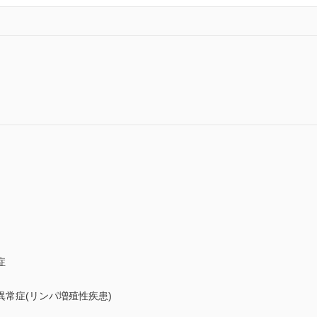
症
常症(リンパ増殖性疾患)