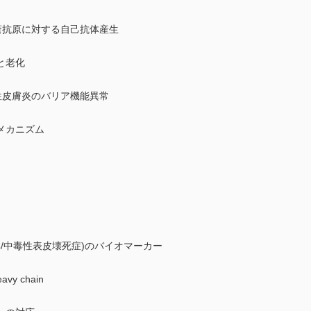
瘡抗原に対する自己抗体産生
と老化
性皮膚炎のバリア機能異常
メカニズム
 症候群/中毒性表皮壊死症)のバイオマーカー
y chain