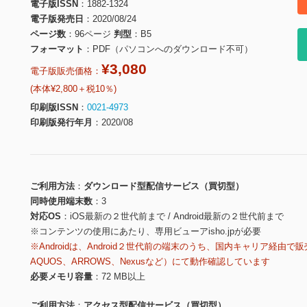
電子版ISSN
1882-1324
電子版発売日
2020/08/24
ページ数
96ページ
判型
B5
フォーマット
PDF（パソコンへのダウンロード不可）
¥3,080
電子版販売価格：
(本体¥2,800＋税10％)
印刷版ISSN
0021-4973
印刷版発行年月
2020/08
ご利用方法
ダウンロード型配信サービス（買切型）
同時使用端末数
3
対応OS
iOS最新の２世代前まで / Android最新の２世代前まで
※コンテンツの使用にあたり、専用ビューアisho.jpが必要
※Androidは、Android２世代前の端末のうち、国内キャリア経由で販
AQUOS、ARROWS、Nexusなど）にて動作確認しています
必要メモリ容量
72 MB以上
ご利用方法
アクセス型配信サービス（買切型）