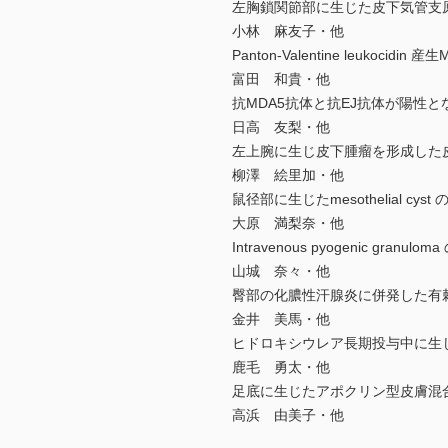
左胸鎖関節部に生じた皮下気管支
小林 麻友子・他
Panton-Valentine leukoci
富田 和貴・他
抗MDA5抗体と抗EJ抗体が陽性
日高 友梨・他
左上腕に生じ皮下腫瘤を形成した皮膚Ro
柳澤 絵里加・他
鼠径部に生じたmesothelial cyst 
大原 満梨奈・他
Intravenous pyogenic granulom
山城 奈々・他
臀部の化膿性汗腺炎に併発した有
金井 美馬・他
ヒドロキシウレア長期投与中に生
鹿毛 勇太・他
足底に生じたアポクリン型皮膚混
高浜 由美子・他