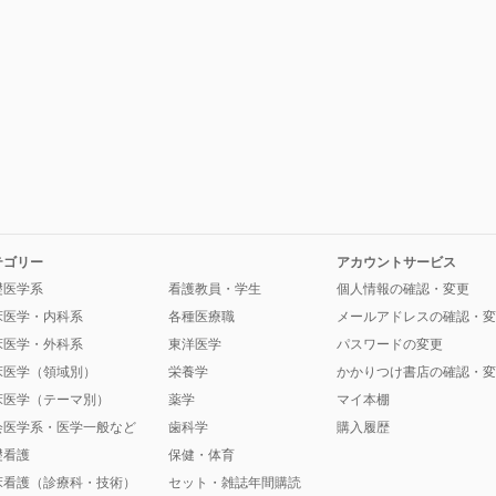
テゴリー
アカウントサービス
礎医学系
看護教員・学生
個人情報の確認・変更
床医学・内科系
各種医療職
メールアドレスの確認・変
床医学・外科系
東洋医学
パスワードの変更
床医学（領域別）
栄養学
かかりつけ書店の確認・変
床医学（テーマ別）
薬学
マイ本棚
会医学系・医学一般など
歯科学
購入履歴
礎看護
保健・体育
床看護（診療科・技術）
セット・雑誌年間購読