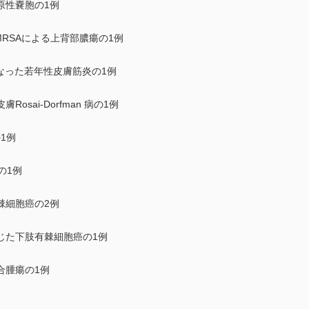
原性嚢胞の1例
din 産生MRSAによる上背部膿瘍の1例
となった若年性皮膚筋炎の1例
sai-Dorfman 病の1例
の1例
a の1例
棘細胞癌の2例
じた下肢有棘細胞癌の1例
合腫瘍の1例