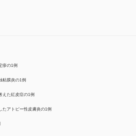
定疹の1例
触粘膜炎の1例
考えた紅皮症の1例
したアトピー性皮膚炎の1例
例