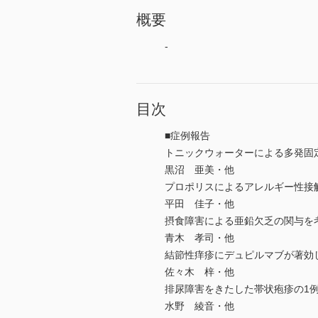
概要
-
目次
■症例報告
トニックウォーターによる多発固
黒沼 亜美・他
プロポリスによるアレルギー性接
平田 佳子・他
摂食障害による亜鉛欠乏の関与を
青木 孝司・他
結節性痒疹にデュピルマブが著効
佐々木 梓・他
排尿障害をきたした帯状疱疹の1
水野 綾音・他