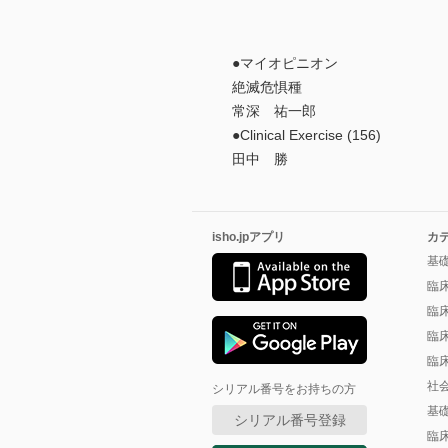
●マイオピニオン
絶滅危惧種
常深 祐一郎
●Clinical Exercise (156)
田中 勝
isho.jpアプリ
カ
基
臨
臨
臨
臨
社
シリアル番号をお持ちの方
基
シリアル番号登録
臨