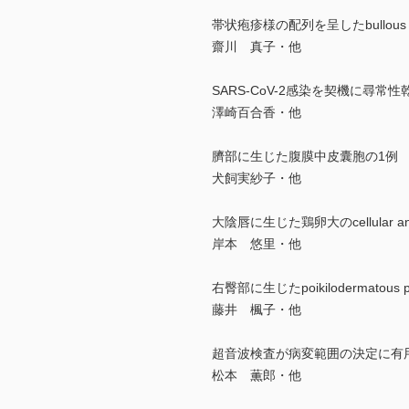
帯状疱疹様の配列を呈したbullous de
齋川 真子・他
SARS-CoV-2感染を契機に尋常
澤崎百合香・他
臍部に生じた腹膜中皮囊胞の1例
犬飼実紗子・他
大陰唇に生じた鶏卵大のcellular ang
岸本 悠里・他
右臀部に生じたpoikilodermatous pl
藤井 楓子・他
超音波検査が病変範囲の決定に有
松本 薫郎・他