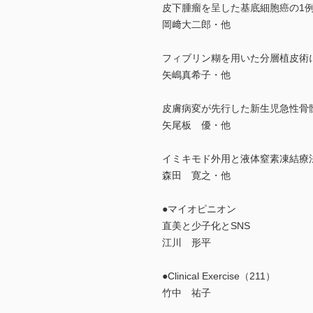
皮下腫瘤を呈した基底細胞癌の1
岡﨑大二郎・他
フィブリン糊を用いた分層植皮術に
矢嶋真希子・他
皮膚病変が先行した新生児急性骨
矢尾板 優・他
イミキモド外用と液体窒素凍結療
森田 寛之・他
●マイオピニオン
直美と少子化とSNS
江川 形平
●Clinical Exercise（211）
竹中 祐子