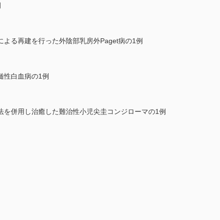
例
よる再建を行った外陰部乳房外Paget病の1例
髄性白血病の1例
法を併用し治癒した難治性小児尖圭コンジローマの1例