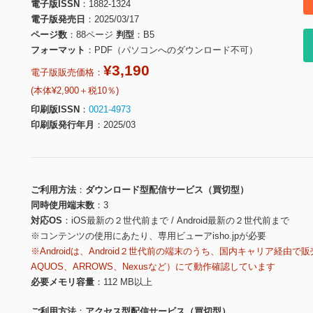
電子版ISSN
1882-1324
電子版発売日
2025/03/17
ページ数
88ページ
判型
B5
フォーマット
PDF（パソコンへのダウンロード不可）
¥3,190
電子版販売価格：
(本体¥2,900＋税10％)
印刷版ISSN
0021-4973
印刷版発行年月
2025/03
ご利用方法
ダウンロード型配信サービス（買切型）
同時使用端末数
3
対応OS
iOS最新の２世代前まで / Android最新の２世代前まで
※コンテンツの使用にあたり、専用ビューアisho.jpが必要
※Androidは、Android２世代前の端末のうち、国内キャリア経由で販
AQUOS、ARROWS、Nexusなど）にて動作確認しています
必要メモリ容量
112 MB以上
ご利用方法
アクセス型配信サービス（買切型）