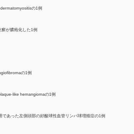
rmatomyositisの1例
性乾癬が膿疱化した1例
iofibromaの1例
aque-like hemangiomaの1例
用であった左側頭部の好酸球性血管リンパ球増殖症の1例