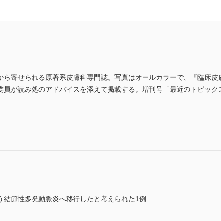
から寄せられる原著系皮膚科専門誌。写真はオールカラーで、『臨床皮
委員が読み処のアドバイスを添えて掲載する。増刊号「最近のトピック
)
う結節性多発動脈炎へ移行したと考えられた1例