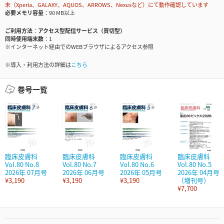
末（Xperia、GALAXY、AQUOS、ARROWS、Nexusなど）にて動作確認しています
必要メモリ容量
90 MB以上
ご利用方法
アクセス型配信サービス（買切型）
同時使用端末数
1
※インターネット経由でのWEBブラウザによるアクセス参照
※導入・利用方法の詳細は
こちら
巻号一覧
臨床皮膚科
臨床皮膚科
臨床皮膚科
臨床皮膚科
Vol.80 No.8
Vol.80 No.7
Vol.80 No.6
Vol.80 No.5
2026年 07月号
2026年 06月号
2026年 05月号
2026年 04月号
¥3,190
¥3,190
¥3,190
（増刊号）
¥7,700