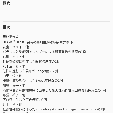
概要
-
目次
■症例報告
＊
HLA-B
58：01 保有の薬剤性過敏症症候群の1例
安食 さえ子・他
パラベンと染毛剤アレルギーによる顔面難治性湿疹の1例
石川 裕子・他
外傷を契機に発症した線状強皮症の1例
八木沼 彩・他
急性に進行した若年性Behçet病の2例
山東 優・他
器質化肺炎を合併したSweet症候群の1例
加藤 陽一・他
消化管間質腫瘍増悪時に出現した後天性両側性太田母斑様色素斑の1例
布袋 祐子・他
下口唇に生じた青色母斑の1例
井上 剛・他
結節性硬化症に伴ったfolliculocystic and collagen hamartoma の1例