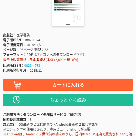
出版社
医学書院
電子版ISSN
1882-1324
電子版発売日
2018/11/26
ページ数
96ページ
判型
B5
フォーマット
PDF（パソコンへのダウンロード不可）
¥3,080
電子版販売価格：
(本体¥2,800＋税10％)
印刷版ISSN
0021-4973
印刷版発行年月
2018/11
カートに入れる
ちょっと立ち読み
ご利用方法
ダウンロード型配信サービス（買切型）
同時使用端末数
3
対応OS
iOS最新の２世代前まで / Android最新の２世代前まで
※コンテンツの使用にあたり、専用ビューアisho.jpが必要
※Androidは、Android２世代前の端末のうち、国内キャリア経由で販売されている端