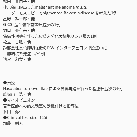
松田 真由子・他
後爪郭に限局したmalignant melanoma
in situ
－ダーモスコピーでpigmented Bowen’s disease を考えた1例
星野 雄一郎・他
G-CSF産生臀部有棘細胞癌の1例
堀口 亜有未・他
偽癌性増殖を伴った皮膚未分化大細胞リンパ腫の1例
松立 吉弘・他
踵部悪性黒色腫切除後のDAV-インターフェロン-β療法中に
肺結核を発症した1例
清水 和栄・他
●治療
Nasolabial turnover flap による鼻翼再建を行った基底細胞癌の4例
鹿児山 浩・他
●マイオピニオン
若手医師への論文執筆の動機付けと指導法
多田 弥生
●Clinical Exercise (135)
加藤 則人