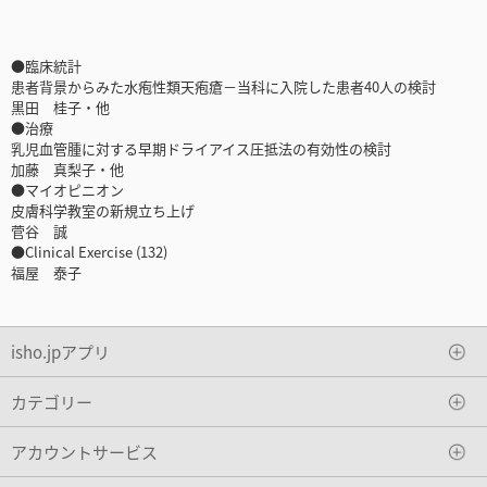
●臨床統計
患者背景からみた水疱性類天疱瘡－当科に入院した患者40人の検討
黒田 桂子・他
●治療
乳児血管腫に対する早期ドライアイス圧抵法の有効性の検討
加藤 真梨子・他
●マイオピニオン
皮膚科学教室の新規立ち上げ
菅谷 誠
●Clinical Exercise (132)
福屋 泰子
isho.jpアプリ
カテゴリー
アカウントサービス