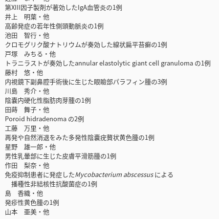
第XIII因子製剤が著効したIgA血管炎の1例
井上 明葉・他
高齢発症の若年性側頭動脈炎の1例
池田 智行・他
クロモグリク酸ナトリウムが奏効した線状扁平苔癬の1例
戸塚 みちる・他
トラニラストが奏効したannular elastolytic giant cell granuloma の1例
藤村 悠・他
内視鏡下副鼻腔手術後に生じた眼瞼部パラフィン腫の3例
川島 秀介・他
陰嚢内硬化性脂肪肉芽腫の1例
田蒔 舞子・他
Poroid hidradenoma の2例
工藤 万里・他
再発や自然消退をみた多発性陰嚢疣贅状黄色腫の1例
星野 雄一郎・他
男性乳暈部に生じた皮膚平滑筋腫の1例
作田 梨奈・他
免疫抑制患者に発症した
Mycobacterium abscessus
による
播種性非結核性抗酸菌症の1例
島 香織・他
発疹性黄色腫の1例
山本 亜美・他