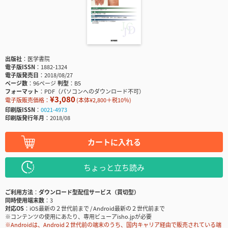
出版社
医学書院
電子版ISSN
1882-1324
電子版発売日
2018/08/27
ページ数
96ページ
判型
B5
フォーマット
PDF（パソコンへのダウンロード不可）
¥3,080
電子版販売価格：
(本体¥2,800＋税10％)
印刷版ISSN
0021-4973
印刷版発行年月
2018/08
カートに入れる
ちょっと立ち読み
ご利用方法
ダウンロード型配信サービス（買切型）
同時使用端末数
3
対応OS
iOS最新の２世代前まで / Android最新の２世代前まで
※コンテンツの使用にあたり、専用ビューアisho.jpが必要
※Androidは、Android２世代前の端末のうち、国内キャリア経由で販売されている端