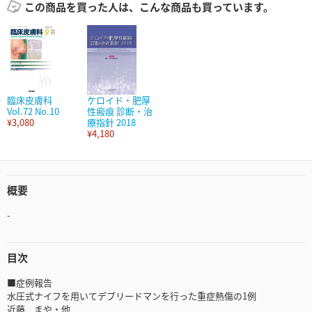
この商品を買った人は、こんな商品も買っています。
臨床皮膚科
ケロイド・肥厚
Vol.72 No.10
性瘢痕 診断・治
¥3,080
療指針 2018
¥4,180
概要
-
目次
■症例報告
水圧式ナイフを用いてデブリードマンを行った重症熱傷の1例
近藤 まや・他