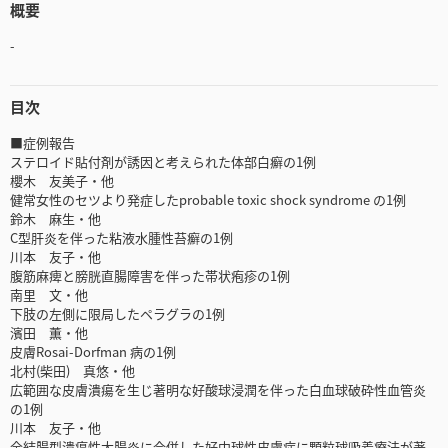
概要
-
目次
■症例報告
ステロイド貼付剤が誘因と考えられた体部白癬の1例
櫻木 友美子・他
健常女性のセツより発症したprobable toxic shock syndrome の1例
鈴木 麻生・他
C型肝炎を伴った粘液水腫性苔癬の1例
川本 友子・他
腹筋麻痺と膀胱直腸障害を伴った帯状疱疹の1例
南里 文・他
下肢の左側に限局したペラグラの1例
濱田 薫・他
皮膚Rosai-Dorfman 病の1例
北村(柴田) 真悠・他
広範囲な皮膚潰瘍を生じ著明な好酸球浸潤を伴った白血球破砕性血管炎
の1例
川本 友子・他
全結腸型潰瘍性大腸炎に合併した好中球性皮膚症に顆粒球吸着療法が著