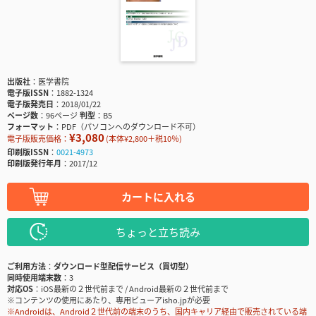
出版社
医学書院
電子版ISSN
1882-1324
電子版発売日
2018/01/22
ページ数
96ページ
判型
B5
フォーマット
PDF（パソコンへのダウンロード不可）
¥3,080
電子版販売価格：
(本体¥2,800＋税10％)
印刷版ISSN
0021-4973
印刷版発行年月
2017/12
カートに入れる
ちょっと立ち読み
ご利用方法
ダウンロード型配信サービス（買切型）
同時使用端末数
3
対応OS
iOS最新の２世代前まで / Android最新の２世代前まで
※コンテンツの使用にあたり、専用ビューアisho.jpが必要
※Androidは、Android２世代前の端末のうち、国内キャリア経由で販売されている端