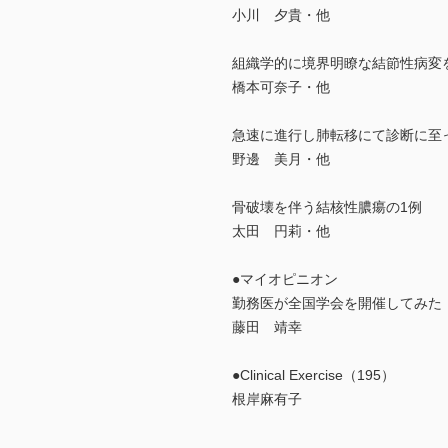
小川 夕貴・他
組織学的に境界明瞭な結節性病変
橋本可奈子・他
急速に進行し肺転移にて診断に至
野邊 美月・他
骨破壊を伴う結核性膿瘍の1例
太田 円莉・他
●マイオピニオン
勤務医が全国学会を開催してみた
藤田 靖幸
●Clinical Exercise（195）
根岸麻有子