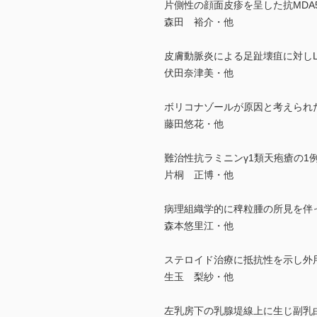
片側性の顔面皮疹を呈した抗MDA
森田 裕介・他
皮膚動脈炎による足趾壊疽に対しL
伏田奈津美・他
ボリコナゾールが原因と考えられ
藤田悠花・他
難治性抗ラミニンγ1類天疱瘡の1
片桐 正博・他
病理組織学的に稗粒腫の所見を伴ったpseudoxan
森本悠里江・他
ステロイド治療に抵抗性を示し外用
生玉 梨紗・他
左乳房下の乳腺堤線上に生じ副乳