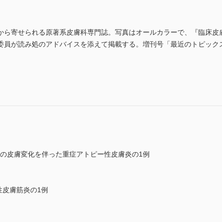
から寄せられる原著系皮膚科専門誌。写真はオールカラーで、『臨床皮
委員が読み処のアドバイスを添えて掲載する。増刊号「最近のトピック
)
verrucosa様の皮膚変化を伴った重症アトピー性皮膚炎の1例
性皮膚筋炎の1例