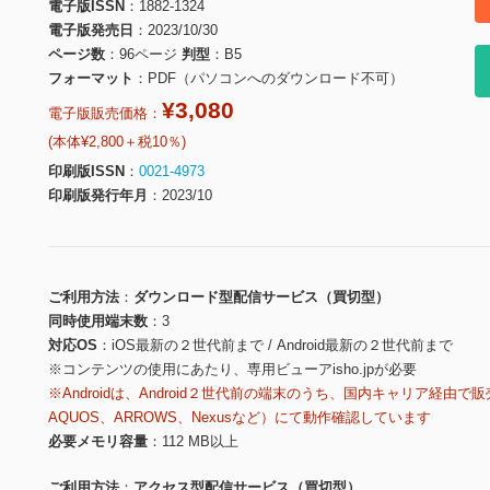
電子版ISSN
1882-1324
電子版発売日
2023/10/30
ページ数
96ページ
判型
B5
フォーマット
PDF（パソコンへのダウンロード不可）
¥3,080
電子版販売価格：
(本体¥2,800＋税10％)
印刷版ISSN
0021-4973
印刷版発行年月
2023/10
ご利用方法
ダウンロード型配信サービス（買切型）
同時使用端末数
3
対応OS
iOS最新の２世代前まで / Android最新の２世代前まで
※コンテンツの使用にあたり、専用ビューアisho.jpが必要
※Androidは、Android２世代前の端末のうち、国内キャリア経由で販
AQUOS、ARROWS、Nexusなど）にて動作確認しています
必要メモリ容量
112 MB以上
ご利用方法
アクセス型配信サービス（買切型）