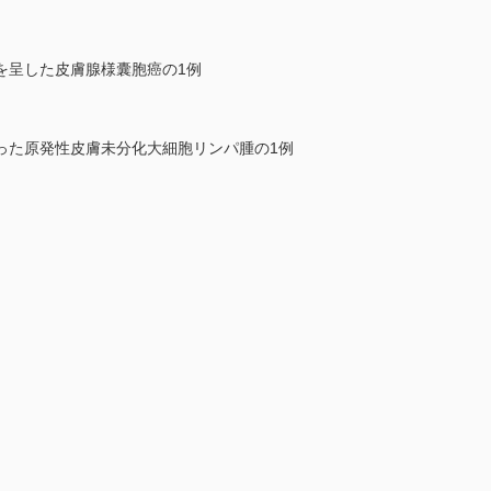
を呈した皮膚腺様囊胞癌の1例
った原発性皮膚未分化大細胞リンパ腫の1例