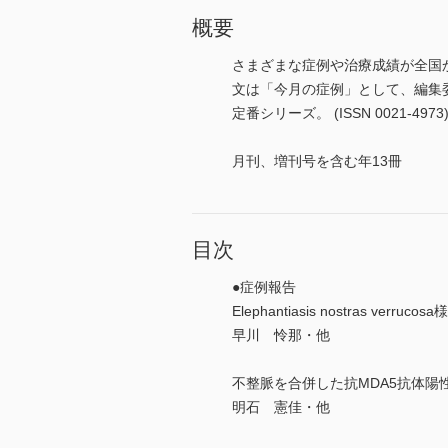
概要
さまざまな症例や治療成績が全国
文は「今月の症例」として、編集
定番シリーズ。 (ISSN 0021-4973
月刊、増刊号を含む年13冊
目次
●症例報告
Elephantiasis nostras 
早川 怜那・他
不整脈を合併した抗MDA5抗体陽
明石 憲佳・他