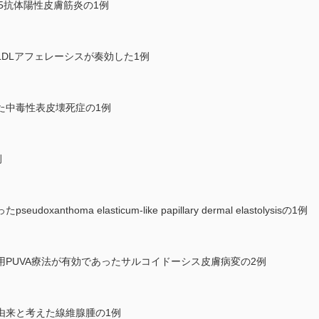
5抗体陽性皮膚筋炎の1例
DLアフェレーシスが奏効した1例
た中毒性表皮壊死症の1例
例
thoma elasticum-like papillary dermal elastolysisの1例
PUVA療法が有効であったサルコイドーシス皮膚病変の2例
由来と考えた線維腺腫の1例