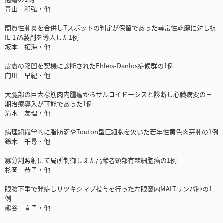
青山 和弘・他
間質性肺炎を合併しTスポットの判定が保留であった尋常性乾癬に対し抗
IL-17A製剤を導入した1例
坂本 拓海・他
皮膚の陥凹を契機に診断されたEhlers-Danlos症候群の1例
向川 早紀・他
大腿部の巨大な筋肉内腫瘤からサルコイドーシスと診断し心臓病変の早
期治療導入が可能であった1例
清水 友理・他
病理組織学的に脂肪滴やTouton型巨細胞を欠いた若年性黄色肉芽腫の1例
鈴木 千尋・他
寡分割照射にて局所制御しえた高齢者頸部有棘細胞癌の1例
杉岡 恭子・他
眼瞼下垂で発症しリツキシマブ投与を行った左眼窩内MALTリンパ腫の1
例
熊谷 宜子・他