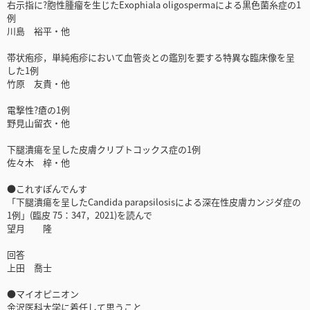
右示指に?胞性腫瘤を生じたExophiala oligospermaによる黒色菌糸症の1
例
川島 裕平・他
帯状疱疹，単純疱疹において血管炎との鑑別を要する特異な臨床像を呈
した1例
竹原 友貴・他
電撃性?瘡の1例
野見山留衣・他
下腿潰瘍を呈した皮膚クリプトコックス症の1例
佐々木 梓・他
●これすぽんでんす
「下腿潰瘍を呈したCandida parapsilosisによる深在性皮膚カンジダ症の
1例」(臨皮 75：347，2021)を読んで
望月 隆
回答
上田 喬士
●マイオピニオン
金沢医科大学に着任して思うこと