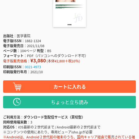
出版社
医学書院
電子版ISSN
1882-1324
電子版発売日
2021/11/08
ページ数
104ページ
判型
B5
フォーマット
PDF（パソコンへのダウンロード不可）
¥3,080
電子版販売価格：
(本体¥2,800＋税10％)
印刷版ISSN
0021-4973
印刷版発行年月
2021/10
カートに入れる
ちょっと立ち読み
ご利用方法
ダウンロード型配信サービス（買切型）
同時使用端末数
3
対応OS
iOS最新の２世代前まで / Android最新の２世代前まで
※コンテンツの使用にあたり、専用ビューアisho.jpが必要
※Androidは、Android２世代前の端末のうち、国内キャリア経由で販売されている端