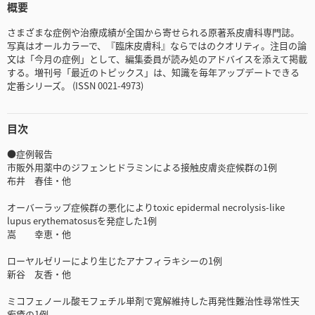
概要
さまざまな症例や治療成績が全国から寄せられる原著系皮膚科専門誌。
写真はオールカラーで、『臨床皮膚科』ならではのクオリティ。注目の論
文は「今月の症例」として、編集委員が読み処のアドバイスを添えて掲載
する。増刊号「最近のトピックス」は、知識を毎年アップデートできる
定番シリーズ。 (ISSN 0021-4973)
目次
●症例報告
市販外用薬中のジフェンヒドラミンによる接触皮膚炎症候群の1例
布井 春佳・他
オーバーラップ症候群の悪化によりtoxic epidermal necrolysis-like
lupus erythematosusを発症した1例
嵩 幸恵・他
ローヤルゼリーにより生じたアナフィラキシーの1例
新谷 友香・他
ミコフェノール酸モフェチル単剤で寛解維持した再発性難治性尋常性天
疱瘡の1例