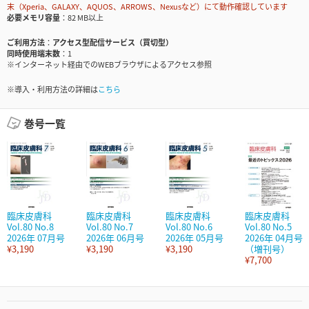
末（Xperia、GALAXY、AQUOS、ARROWS、Nexusなど）にて動作確認しています
必要メモリ容量
82 MB以上
ご利用方法
アクセス型配信サービス（買切型）
同時使用端末数
1
※インターネット経由でのWEBブラウザによるアクセス参照
※導入・利用方法の詳細は
こちら
巻号一覧
臨床皮膚科
臨床皮膚科
臨床皮膚科
臨床皮膚科
Vol.80 No.8
Vol.80 No.7
Vol.80 No.6
Vol.80 No.5
2026年 07月号
2026年 06月号
2026年 05月号
2026年 04月号
¥3,190
¥3,190
¥3,190
（増刊号）
¥7,700