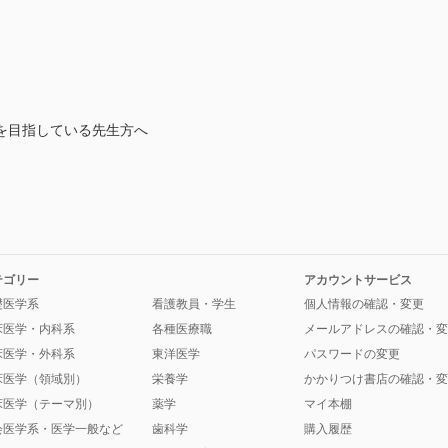
を目指している先生方へ
テゴリー
アカウントサービス
礎医学系
看護教員・学生
個人情報の確認・変更
床医学・内科系
各種医療職
メールアドレスの確認・変
床医学・外科系
東洋医学
パスワードの変更
床医学（領域別）
栄養学
かかりつけ書店の確認・変
床医学（テーマ別）
薬学
マイ本棚
会医学系・医学一般など
歯科学
購入履歴