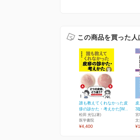
この商品を買った人
誰も教えてくれなかった皮
皮
疹の診かた・考えかた[W...
3
松田 光弘(著)
宮
医学書院
文
¥4,400
¥1