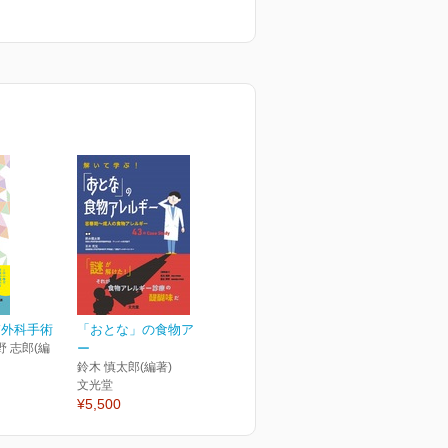
膚外科手術
「おとな」の食物アレルギ
野 志郎(編
ー
鈴木 慎太郎(編著)
文光堂
¥5,500