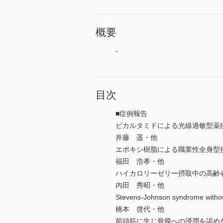
概要
-
目次
■症例報告
ビカルタミドによる光線過敏型薬
井藤 遥・他
エポキシ樹脂による職業性全身型
福田 浩孝・他
ハイカロリーゼリー摂取中の高齢
内田 秀昭・他
Stevens-Johnson syndrome witho
橋本 啓代・他
前頭筋に生じ骨膜への浸潤を認め