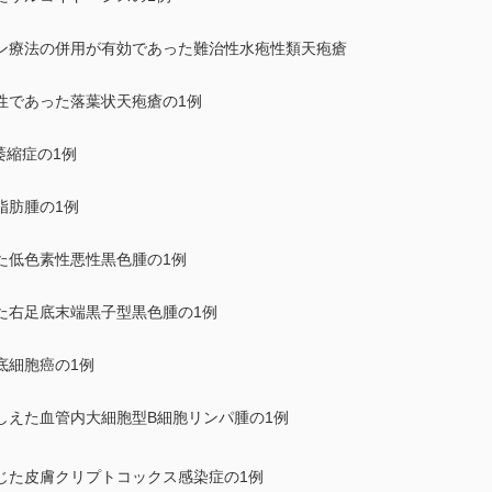
ン療法の併用が有効であった難治性水疱性類天疱瘡
陽性であった落葉状天疱瘡の1例
皮膚萎縮症の1例
脂肪腫の1例
た低色素性悪性黒色腫の1例
た右足底末端黒子型黒色腫の1例
底細胞癌の1例
しえた血管内大細胞型B細胞リンパ腫の1例
じた皮膚クリプトコックス感染症の1例