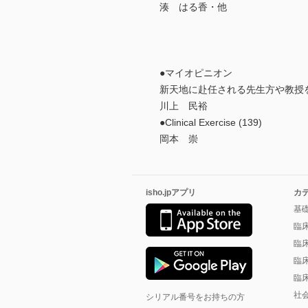
湊 はる香・他
●マイオピニオン
新天地に赴任される先生方や教授
川上 民裕
●Clinical Exercise (139)
岡本 崇
isho.jpアプリ
カ
基
臨
臨
臨
臨
社
シリアル番号をお持ちの方