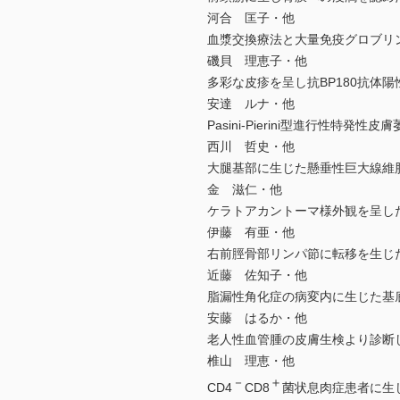
河合 匡子・他
血漿交換療法と大量免疫グロブリ
磯貝 理恵子・他
多彩な皮疹を呈し抗BP180抗体
安達 ルナ・他
Pasini-Pierini型進行性特発性
西川 哲史・他
大腿基部に生じた懸垂性巨大線維
金 滋仁・他
ケラトアカントーマ様外観を呈し
伊藤 有亜・他
右前脛骨部リンパ節に転移を生じ
近藤 佐知子・他
脂漏性角化症の病変内に生じた基
安藤 はるか・他
老人性血管腫の皮膚生検より診断
椎山 理恵・他
－
＋
CD4
CD8
菌状息肉症患者に生