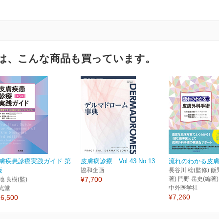
は、こんな商品も買っています。
膚疾患診療実践ガイド 第
皮膚病診療 Vol.43 No.13
流れのわかる皮
版
協和企画
長谷川 稔(監修) 飯
¥7,700
著) 門野 岳史(編著)
地 良樹(監)
中外医学社
光堂
¥7,260
6,500