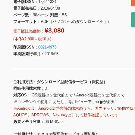
電子版ISSN
1882-1324
電子版発売日
2019/04/08
ページ数
96ページ
判型
B5
フォーマット
PDF（パソコンへのダウンロード不可）
¥3,080
電子版販売価格：
(本体¥2,800＋税10％)
印刷版ISSN
0021-4973
印刷版発行年月
2019/03
ご利用方法
ダウンロード型配信サービス（買切型）
同時使用端末数
3
対応OS
iOS最新の２世代前まで / Android最新の２世代前まで
※コンテンツの使用にあたり、専用ビューアisho.jpが必要
※Androidは、Android２世代前の端末のうち、国内キャリア経由で販
AQUOS、ARROWS、Nexusなど）にて動作確認しています
必要メモリ容量
96 MB以上
ご利用方法
アクセス型配信サービス（買切型）