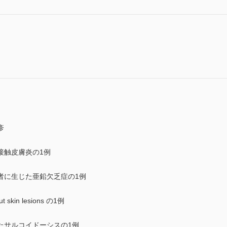
疹
接触皮膚炎の1例
者に生じた亜鉛欠乏症の1例
ut skin lesions の1例
たサルコイドーシスの1例