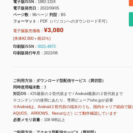
電子版ISSN
1882-1324
電子版発売日
2022/09/05
ページ数
96ページ
判型
B5
フォーマット
PDF（パソコンへのダウンロード不可）
¥3,080
電子版販売価格：
(本体¥2,800＋税10％)
印刷版ISSN
0021-4973
印刷版発行年月
2022/08
ご利用方法
ダウンロード型配信サービス（買切型）
同時使用端末数
3
対応OS
iOS最新の２世代前まで / Android最新の２世代前まで
※コンテンツの使用にあたり、専用ビューアisho.jpが必要
※Androidは、Android２世代前の端末のうち、国内キャリア経由で販
AQUOS、ARROWS、Nexusなど）にて動作確認しています
必要メモリ容量
108 MB以上
ご利用方法
アクセス型配信サービス（買切型）