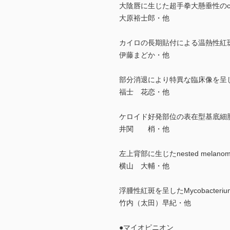
大陰唇に生じた超手拳大懸垂性のcellula
大原裕士郎・他
カイロの長期貼付による温熱性紅
伊藤まどか・他
部分消退により特異な臨床像を呈
福士 花恋・他
ケロイド好発部位の表在型基底細
井関 梢・他
左上背部に生じたnested melano
横山 大輔・他
浮腫性紅斑を呈したMycobacteriu
竹内（太田）早紀・他
●マイオピニオン