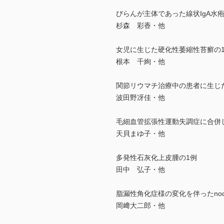
びらんが主体であった線状IgA水
杉森 彩香・他
女児に生じた硬化性萎縮性苔癬の
根本 千絢・他
関節リウマチ治療中の患者に生じたintersti
波田野冴佳・他
毛細血管拡張性運動失調症に合併したcut
天貝まゆ子・他
多発性石灰化上皮腫の1例
田中 弘子・他
脂漏性角化症様の変化を伴ったnodular
岡﨑大二郎・他