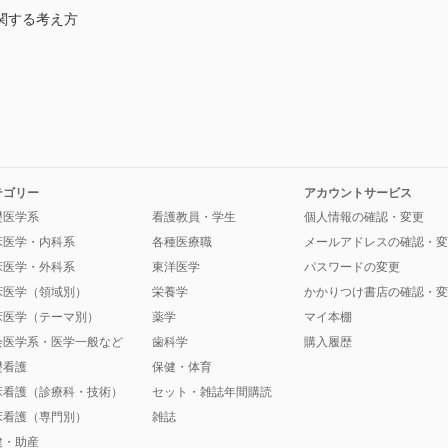
関する考え方
テゴリー
アカウントサービス
礎医学系
看護教員・学生
個人情報の確認・変更
床医学・内科系
各種医療職
メールアドレスの確認・変
床医学・外科系
東洋医学
パスワードの変更
床医学（領域別）
栄養学
かかりつけ書店の確認・変
床医学（テーマ別）
薬学
マイ本棚
会医学系・医学一般など
歯科学
購入履歴
礎看護
保健・体育
床看護（診療科・技術）
セット・雑誌年間購読
床看護（専門別）
雑誌
健・助産