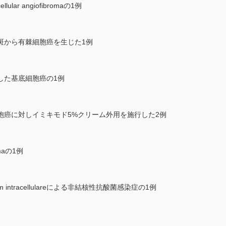
r angiofibromaの1例
斑から有棘細胞癌を生じた1例
した基底細胞癌の1例
胞癌に対しイミキモド5%クリーム外用を施行した2例
maの1例
m intracellulareによる非結核性抗酸菌感染症の1例