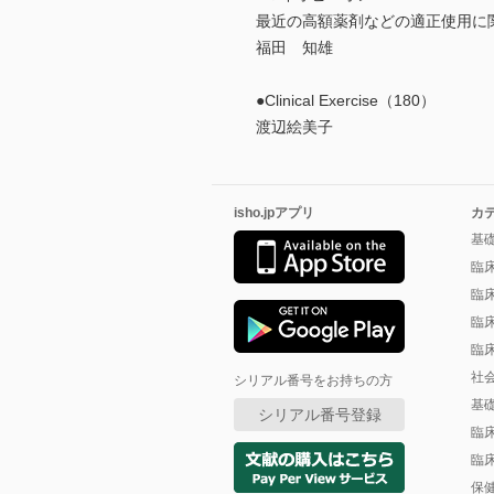
最近の高額薬剤などの適正使用に
福田 知雄
●Clinical Exercise（180）
渡辺絵美子
isho.jpアプリ
カ
基
臨
臨
臨
臨
社
シリアル番号をお持ちの方
基
シリアル番号登録
臨
臨
保