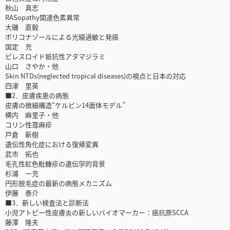
秋山 真志
RASopathy関連色素異常
大磯 直毅
ボリコナゾールによる光線過敏と発癌
国定 充
ピレスロイド抵抗性アタマジラミ
山口 さやか・他
Skin NTDs(neglected tropical diseases)の視点と日本の対応
四津 里英
■2．皮膚疾患の病態
皮膚の微細構造“ケルビン14面体モデル”
横内 麻里子・他
コリン性蕁麻疹
戸倉 新樹
遺伝性角化症における復帰変異
武市 拓也
毛孔性紅色粃糠疹の遺伝学的背景
杉浦 一充
円形脱毛症の最新の病態メカニズム
伊藤 泰介
■3．新しい検査法と診断法
小児アトピー性皮膚炎の新しいバイオマーカー：癌抗原SCCA
藤澤 隆夫