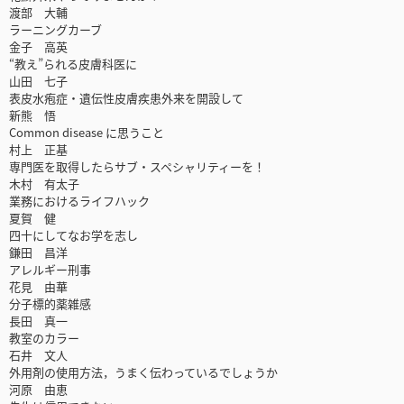
渡部 大輔
ラーニングカーブ
金子 高英
“教え”られる皮膚科医に
山田 七子
表皮水疱症・遺伝性皮膚疾患外来を開設して
新熊 悟
Common disease に思うこと
村上 正基
専門医を取得したらサブ・スペシャリティーを！
木村 有太子
業務におけるライフハック
夏賀 健
四十にしてなお学を志し
鎌田 昌洋
アレルギー刑事
花見 由華
分子標的薬雑感
長田 真一
教室のカラー
石井 文人
外用剤の使用方法，うまく伝わっているでしょうか
河原 由恵