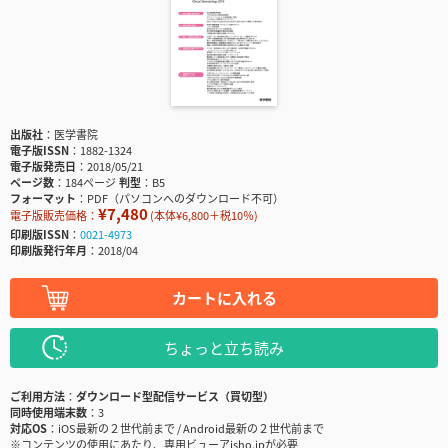
出版社
医学書院
電子版ISSN
1882-1324
電子版発売日
2018/05/21
ページ数
184ページ
判型
B5
フォーマット
PDF（パソコンへのダウンロード不可）
¥7,480
電子版販売価格：
(本体¥6,800＋税10％)
印刷版ISSN
0021-4973
印刷版発行年月
2018/04
カートに入れる
ちょっと立ち読み
ご利用方法
ダウンロード型配信サービス（買切型）
同時使用端末数
3
対応OS
iOS最新の２世代前まで / Android最新の２世代前まで
※コンテンツの使用にあたり、専用ビューアisho.jpが必要