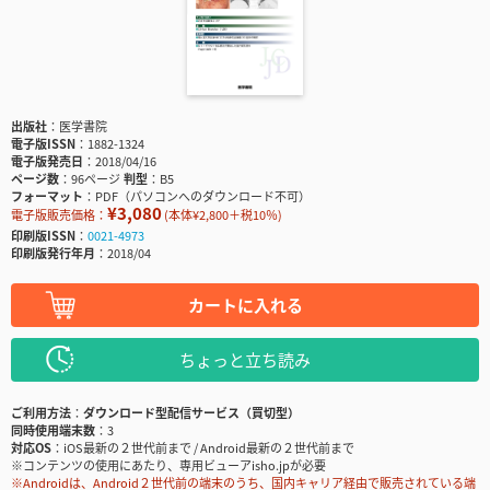
出版社
医学書院
電子版ISSN
1882-1324
電子版発売日
2018/04/16
ページ数
96ページ
判型
B5
フォーマット
PDF（パソコンへのダウンロード不可）
¥3,080
電子版販売価格：
(本体¥2,800＋税10％)
印刷版ISSN
0021-4973
印刷版発行年月
2018/04
カートに入れる
ちょっと立ち読み
ご利用方法
ダウンロード型配信サービス（買切型）
同時使用端末数
3
対応OS
iOS最新の２世代前まで / Android最新の２世代前まで
※コンテンツの使用にあたり、専用ビューアisho.jpが必要
※Androidは、Android２世代前の端末のうち、国内キャリア経由で販売されている端