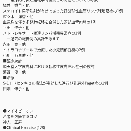
福井 香苗・他
ステロイド局所注射が有効であった好酸球性血管リンパ球増殖症の1例
佐々木 洋香・他
血気胸を伴う多発肺転移を合併した頭部血管肉腫の1例
平田 佳子・他
メトトレキサート関連リンパ増殖異常症の1例
－過去の報告例の集計を添えて
永田 寛・他
イトラコナゾールで治療した小児頭部白癬の2例
小川 万里依・他
■臨床統計
順天堂大学皮膚科における転移性皮膚癌30症例の検討
濱野 優・他
■治療
S-1＋ドセタキセル療法が奏効した進行期乳房外Paget病の1例
田畑 伸子・他
●マイオピニオン
若者を鼓舞するコツ
神人 正寿
●Clinical Exercise (128)