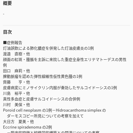
概要
-
目次
■症例報告
灯油誤飲による肺化膿症を併発した灯油皮膚炎の1例
渡邉 直樹・他
顔面の紅斑・腫脹を主訴に来院した重症全身性エリテマトーデスの男性
例
田口 麻莉・他
脾動脈瘤を認めた弾性線維性仮性黄色腫の1例
齊藤 亨・他
皮膚病変にミノサイクリン内服が奏効したサルコイドーシスの1例
川島 裕平・他
真性多血症と皮膚サルコイドーシスの合併例
川村 美保・他
Poroid cell neoplasm の1例－Hidroacanthoma simplex の
ダーモスコピー所見についての考察を加えて
大日方 夏美・他
Eccrine spiradenoma の2例
－臨床的特徴と組織学的構築との関連についての考察