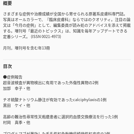
概要
さまざまな症例や治療成績が全国から寄せられる原著系皮膚科専門誌。
写真はオールカラーで、『臨床皮膚科』ならではのクオリティ。注目の論
文は「今月の症例」として、編集委員が読み処のアドバイスを添えて掲載
する。増刊号「最近のトピックス」は、知識を毎年アップデートできる
定番シリーズ。 (ISSN 0021-4973)
月刊，増刊号を含む年13冊
目次
●症例報告
超音波検査が異物検出に有用であった外傷性異物の2例
加部 幸子・他
チオ硫酸ナトリウム静注が有効であったcalciphylaxisの1例
黒田 ケイ・他
高齢の難治性尋常性天疱瘡患者に選択的血漿交換療法を行った1例
村岡 真季・他
ブロダルマブが著効した毛孔性紅色粃糠疹続発性紅皮症の1例