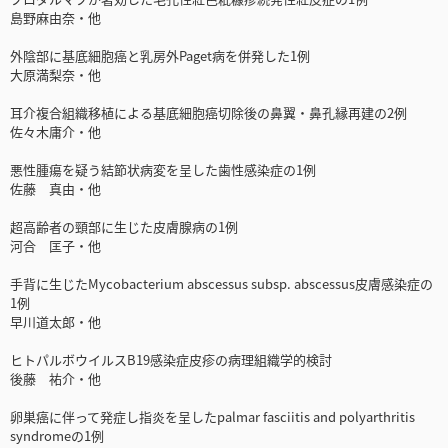
島野麻由奈・他
外陰部に基底細胞癌と乳房外Paget病を併発した1例
大原満梨奈・他
耳介複合組織移植による基底細胞癌切除後の鼻翼・鼻孔縁再建の2例
佐々木庸介・他
悪性腫瘍を疑う結節状病変を呈した歯性感染症の1例
佐藤 真由・他
超高齢者の頸部に生じた皮膚腺病の1例
河合 匡子・他
手背に生じたMycobacterium abscessus subsp. abscessus皮膚感染症の
1例
早川道太郎・他
ヒトパルボウイルスB19感染症皮疹の病理組織学的検討
後藤 祐介・他
卵巣癌に伴って発症し指炎を呈したpalmar fasciitis and polyarthritis
syndromeの1例