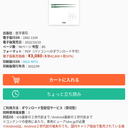
出版社
医学書院
電子版ISSN
1882-1324
電子版発売日
2022/10/10
ページ数
96ページ
判型
B5
フォーマット
PDF（パソコンへのダウンロード不可）
¥3,080
電子版販売価格：
(本体¥2,800＋税10％)
印刷版ISSN
0021-4973
印刷版発行年月
2022/09
カートに入れる
ちょっと立ち読み
ご利用方法
ダウンロード型配信サービス（買切型）
同時使用端末数
3
対応OS
iOS最新の２世代前まで / Android最新の２世代前まで
※コンテンツの使用にあたり、専用ビューアisho.jpが必要
※Androidは、Android２世代前の端末のうち、国内キャリア経由で販売されている端