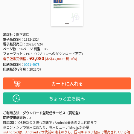
出版社
医学書院
電子版ISSN
1882-1324
電子版発売日
2023/07/24
ページ数
96ページ
判型
B5
フォーマット
PDF（パソコンへのダウンロード不可）
¥3,080
電子版販売価格：
(本体¥2,800＋税10％)
印刷版ISSN
0021-4973
印刷版発行年月
2023/07
カートに入れる
ちょっと立ち読み
ご利用方法
ダウンロード型配信サービス（買切型）
同時使用端末数
3
対応OS
iOS最新の２世代前まで / Android最新の２世代前まで
※コンテンツの使用にあたり、専用ビューアisho.jpが必要
※Androidは、Android２世代前の端末のうち、国内キャリア経由で販売されている端