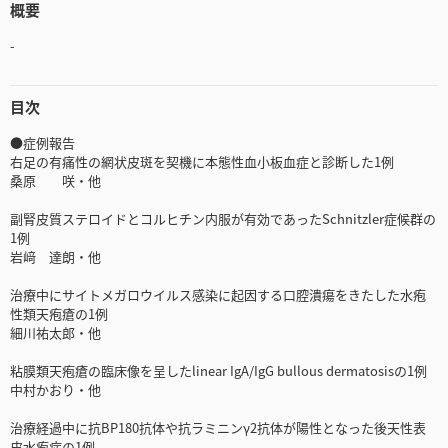
概要
-
目次
●症例報告
右足の有痛性の網状皮斑を契機に本態性血小板血症と診断した1例
桑原 咲・他
副腎皮質ステロイドとコルヒチン内服が有効であったSchnitzler症候群の
1例
岩﨑 達朗・他
治療中にサイトメガロウイルス感染に起因する口腔潰瘍をきたした水疱
性類天疱瘡の1例
細川祐太郎・他
粘膜類天疱瘡の臨床像を呈したlinear IgA/IgG bullous dermatosisの1例
中村かおり・他
治療経過中に抗BP180抗体や抗ラミニンγ2抗体が陽性となった後天性表
皮水疱症の1例