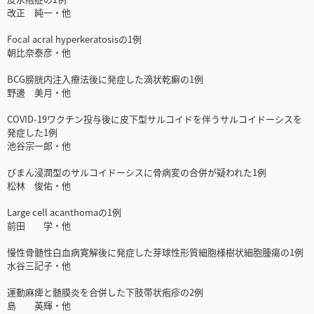
改正 純一・他
Focal acral hyperkeratosisの1例
朝比奈泰彦・他
BCG膀胱内注入療法後に発症した滴状乾癬の1例
野邊 美月・他
COVID-19ワクチン投与後に皮下型サルコイドを伴うサルコイドーシスを
発症した1例
池谷宗一郎・他
びまん浸潤型のサルコイドーシスに骨病変の合併が疑われた1例
松林 俊佑・他
Large cell acanthomaの1例
前田 学・他
慢性骨髄性白血病寛解後に発症した芽球性形質細胞様樹状細胞腫瘍の1例
水谷三記子・他
運動麻痺と髄膜炎を合併した下肢帯状疱疹の2例
島 英輝・他