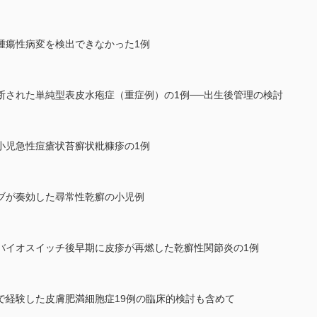
腫瘍性病変を検出できなかった1例
断された単純型表皮水疱症（重症例）の1例──出生後管理の検討
小児急性痘瘡状苔癬状粃糠疹の1例
ブが奏効した尋常性乾癬の小児例
バイオスイッチ後早期に皮疹が再燃した乾癬性関節炎の1例
で経験した皮膚肥満細胞症19例の臨床的検討も含めて