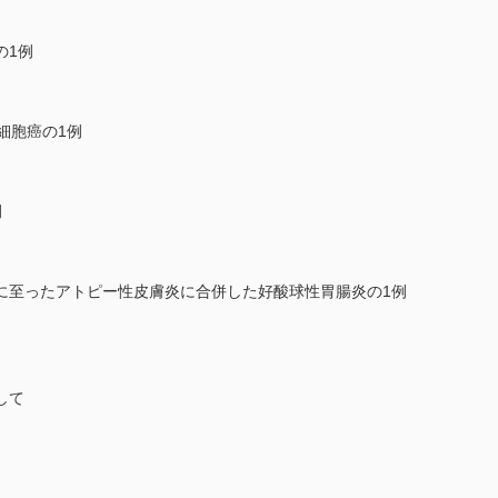
の1例
l細胞癌の1例
例
に至ったアトピー性皮膚炎に合併した好酸球性胃腸炎の1例
して