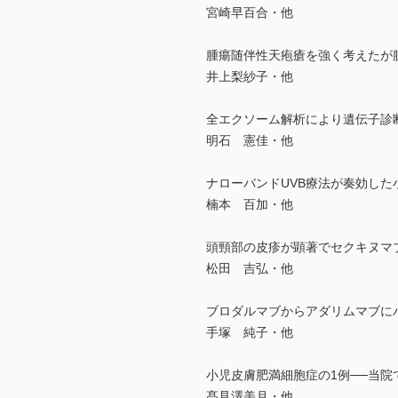
宮崎早百合・他
腫瘍随伴性天疱瘡を強く考えたが
井上梨紗子・他
全エクソーム解析により遺伝子診
明石 憲佳・他
ナローバンドUVB療法が奏効した
楠本 百加・他
頭頸部の皮疹が顕著でセクキヌマ
松田 吉弘・他
ブロダルマブからアダリムマブに
手塚 純子・他
小児皮膚肥満細胞症の1例──当院
髙見澤美月・他