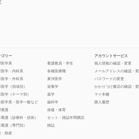
記
テゴリー
アカウントサービス
礎医学系
看護教員・学生
個人情報の確認・変更
床医学・内科系
各種医療職
メールアドレスの確認・変
床医学・外科系
東洋医学
パスワードの変更
床医学（領域別）
栄養学
かかりつけ書店の確認・変
床医学（テーマ別）
薬学
マイ本棚
会医学系・医学一般など
歯科学
購入履歴
礎看護
保健・体育
床看護（診療科・技術）
セット・雑誌年間購読
床看護（専門別）
雑誌
健・助産