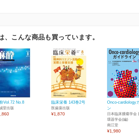
は、こんな商品も買っています。
Vol.72 No.8
臨床栄養 143巻2号
Onco-cardiol
誠堂出版
医歯薬出版
ン
,860
¥1,870
日本臨床腫瘍学会 
環器学会(編)
南江堂
¥1,980