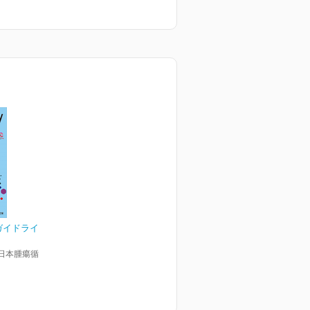
ogyガイドライ
日本腫瘍循