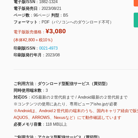
電子版ISSN
1882-1324
電子版発売日
2023/08/21
ページ数
96ページ
判型
B5
フォーマット
PDF（パソコンへのダウンロード不可）
¥3,080
電子版販売価格：
(本体¥2,800＋税10％)
印刷版ISSN
0021-4973
印刷版発行年月
2023/08
ご利用方法
ダウンロード型配信サービス（買切型）
同時使用端末数
3
対応OS
iOS最新の２世代前まで / Android最新の２世代前まで
※コンテンツの使用にあたり、専用ビューアisho.jpが必要
※Androidは、Android２世代前の端末のうち、国内キャリア経由で販
AQUOS、ARROWS、Nexusなど）にて動作確認しています
必要メモリ容量
118 MB以上
ご利用方法
アクセス型配信サービス（買切型）