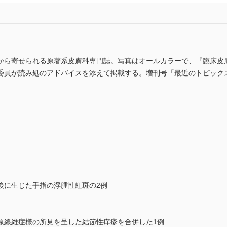
から寄せられる原著系皮膚科専門誌。写真はオールカラーで、『臨床皮
委員が読み処のアドバイスを添えて掲載する。増刊号「最近のトピック
)
後に生じた手指の浮腫性紅斑の2例
原線維症様の所見を呈した結節性痒疹を合併した1例