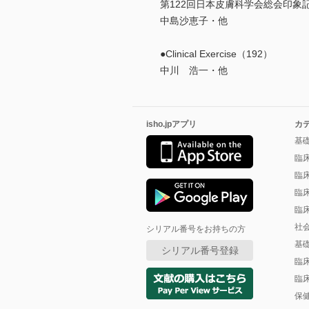
第122回日本皮膚科学会総会印象
中島沙恵子・他
●Clinical Exercise（192）
中川 浩一・他
isho.jpアプリ
カ
基
臨
臨
臨
臨
社
シリアル番号をお持ちの方
基
シリアル番号登録
臨
臨
保