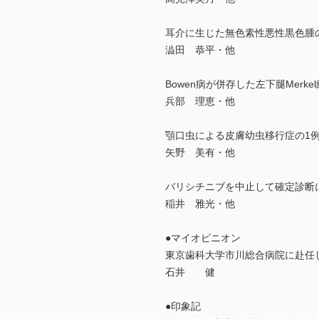
耳介に生じた無色素性悪性黒色腫
澁田 恭平・他
Bowen病が併存した左下腿Merke
兵部 理恵・他
顎口虫による皮膚幼虫移行症の1
矢野 美有・他
バリシチニブを中止して確定診断
稲井 雅光・他
●マイオピニオン
東京歯科大学市川総合病院に赴任
石井 健
●印象記