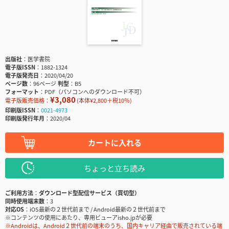
出版社
医学書院
電子版ISSN
1882-1324
電子版発売日
2020/04/20
ページ数
96ページ
判型
B5
フォーマット
PDF（パソコンへのダウンロード不可）
¥3,080
電子版販売価格：
(本体¥2,800＋税10％)
印刷版ISSN
0021-4973
印刷版発行年月
2020/04
カートに入れる
ちょっと立ち読み
ご利用方法
ダウンロード型配信サービス（買切型）
同時使用端末数
3
対応OS
iOS最新の２世代前まで / Android最新の２世代前まで
※コンテンツの使用にあたり、専用ビューアisho.jpが必要
※Androidは、Android２世代前の端末のうち、国内キャリア経由で販売されている端