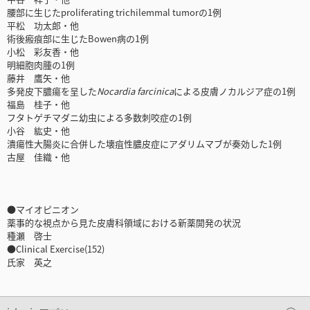
腰部に生じたproliferating trichilemmal tumorの1例
平松 功太郎・他
術後瘢痕部に生じたBowen病の1例
小松 彩友香・他
明細胞肉腫の1例
藤井 鷹矢・他
多発皮下膿瘍を呈した
Nocardia farcinica
による皮膚ノカルジア症の1例
福島 桂子・他
フタトゲチマダニ幼虫による多数刺咬症の1例
小谷 紘史・他
潰瘍性大腸炎に合併した壊疽性膿皮症にアダリムマブが奏効した1例
古屋 佳織・他
●マイオピニオン
薬事的な視点から見た皮膚科領域における新薬開発の状況
種瀬 啓士
●Clinical Exercise(152)
氏家 英之