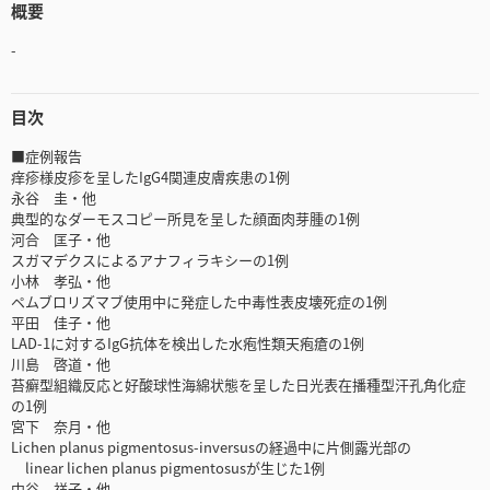
概要
-
目次
■症例報告
痒疹様皮疹を呈したIgG4関連皮膚疾患の1例
永谷 圭・他
典型的なダーモスコピー所見を呈した顔面肉芽腫の1例
河合 匡子・他
スガマデクスによるアナフィラキシーの1例
小林 孝弘・他
ペムブロリズマブ使用中に発症した中毒性表皮壊死症の1例
平田 佳子・他
LAD-1に対するIgG抗体を検出した水疱性類天疱瘡の1例
川島 啓道・他
苔癬型組織反応と好酸球性海綿状態を呈した日光表在播種型汗孔角化症
の1例
宮下 奈月・他
Lichen planus pigmentosus-inversusの経過中に片側露光部の
linear lichen planus pigmentosusが生じた1例
中谷 祥子・他