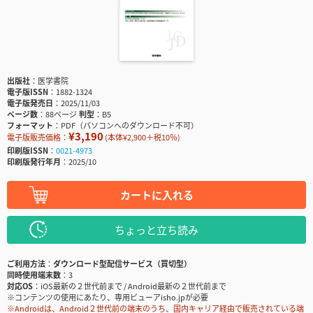
出版社
医学書院
電子版ISSN
1882-1324
電子版発売日
2025/11/03
ページ数
88ページ
判型
B5
フォーマット
PDF（パソコンへのダウンロード不可）
¥3,190
電子版販売価格：
(本体¥2,900＋税10％)
印刷版ISSN
0021-4973
印刷版発行年月
2025/10
カートに入れる
ちょっと立ち読み
ご利用方法
ダウンロード型配信サービス（買切型）
同時使用端末数
3
対応OS
iOS最新の２世代前まで / Android最新の２世代前まで
※コンテンツの使用にあたり、専用ビューアisho.jpが必要
※Androidは、Android２世代前の端末のうち、国内キャリア経由で販売されている端