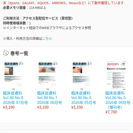
末（Xperia、GALAXY、AQUOS、ARROWS、Nexusなど）にて動作確認しています
必要メモリ容量
114 MB以上
ご利用方法
アクセス型配信サービス（買切型）
同時使用端末数
1
※インターネット経由でのWEBブラウザによるアクセス参照
※導入・利用方法の詳細は
こちら
巻号一覧
臨床皮膚科
臨床皮膚科
臨床皮膚科
臨床皮膚科
Vol.80 No.8
Vol.80 No.7
Vol.80 No.6
Vol.80 No.5
2026年 07月号
2026年 06月号
2026年 05月号
2026年 04月号
¥3,190
¥3,190
¥3,190
（増刊号）
¥7,700