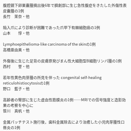
腹腔鏡下卵巣囊腫摘出後6年で臍創部に生じ急性腹症をきたした外傷性表
皮囊腫の1例
長竹 茉奈・他
陥入爪により診断が困難であった爪甲下有棘細胞癌の1例
山本 惇・他
Lymphoepithelioma-like carcinoma of the skinの1例
高橋亜由美・他
外傷後に生じた足背の皮膚原発びまん性大細胞型B細胞リンパ腫の1例
西村 誉・他
若年性黄色肉芽腫の所見を伴った congenital self-healing
reticulohistiocytosisの1例
野口 藍子・他
高齢者の臀部に生じた虚血性筋膜炎の1例──MRIでの信号強度と造影効
果の考察を中心に
笹川 真帆・他
金属パッチテスト施行後，歯科金属除去により治癒した小児肉芽腫性口
唇炎の1例