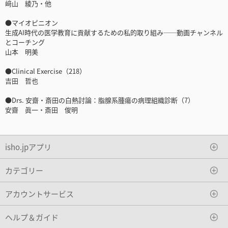
﨑山 綾乃・他
●マイオピニオン
生成AI時代の医学教育に貢献するための私的取り組み──動画チャンネル
とコーチング
山本 明美
●Clinical Exercise（218）
吉田 哲也
●Drs. 安齋・斎田の白熱討論：脂腺系腫瘍の病理組織診断（7）
安齋 眞一・斎田 俊明
isho.jpアプリ
カテゴリー
アカウントサービス
ヘルプ＆ガイド