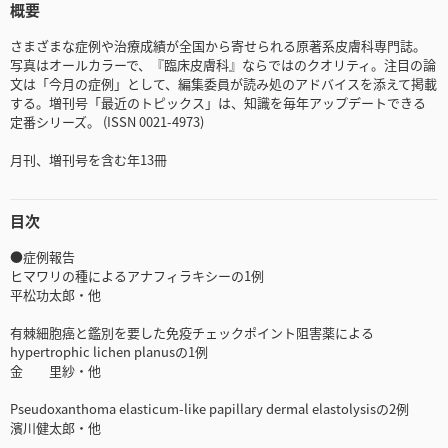
概要
さまざまな症例や治療成績が全国から寄せられる原著系皮膚科専門誌。
写真はオールカラーで、『臨床皮膚科』ならではのクオリティ。注目の論
文は「今月の症例」として、編集委員が読み処のアドバイスを添えて掲載
する。増刊号「最近のトピックス」は、知識を毎年アップデートできる
定番シリーズ。 (ISSN 0021-4973)
月刊、増刊号を含む年13冊
目次
●症例報告
ヒマワリの種によるアナフィラキシーの1例
平松功太郎・他
有棘細胞癌と鑑別を要した免疫チェックポイント阻害薬による
hypertrophic lichen planusの1例
金 里紗・他
Pseudoxanthoma elasticum-like papillary dermal elastolysisの2例
濱川健太郎・他